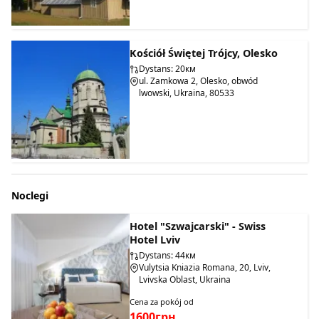
Kościół Świętej Trójcy, Olesko
Dystans: 20км
ul. Zamkowa 2, Olesko, obwód
lwowski, Ukraina, 80533
Noclegi
Hotel "Szwajcarski" - Swiss
Hotel Lviv
Dystans: 44км
Vulytsia Kniazia Romana, 20, Lviv,
Lvivska Oblast, Ukraina
Cena za pokój od
1600грн