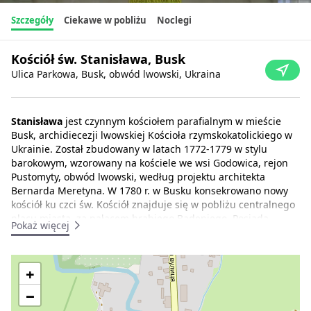
Szczegóły
Ciekawe w pobliżu
Noclegi
Kościół św. Stanisława, Busk
Ulica Parkowa, Busk, obwód lwowski, Ukraina
Stanisława
jest czynnym kościołem parafialnym w mieście
Busk, archidiecezji lwowskiej Kościoła rzymskokatolickiego w
Ukrainie. Został zbudowany w latach 1772-1779 w stylu
barokowym, wzorowany na kościele we wsi Godowica, rejon
Pustomyty, obwód lwowski, według projektu architekta
Bernarda Meretyna. W 1780 r. w Busku konsekrowano nowy
kościół ku czci św. Kościół znajduje się w pobliżu centralnego
placu miasta, za pałacem hrabiego Badeniego. Posiada
Pokaż więcej
numer ochrony 435-M. Fundatorem budowy był lwowski
kanonik RKP Szczepan Mikulski.
+
Według badacza Zbigniewa Hornunga wzorem dla budowli
był kościół w Godowicach, zaprojektowany przez architekta
−
Bernarda Meretyna. Według niektórych źródeł kościół powstał