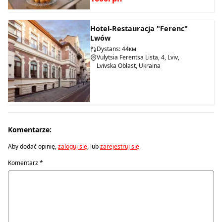
Hotel-Restauracja "Ferenc"
Lwów
Dystans: 44км
Vulytsia Ferentsa Lista, 4, Lviv,
Lvivska Oblast, Ukraina
Komentarze:
Aby dodać opinię,
zaloguj się
, lub
zarejestruj się
.
Komentarz
*