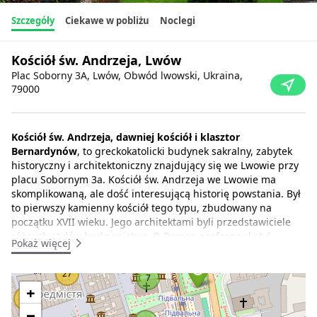
Szczegóły
Ciekawe w pobliżu
Noclegi
Kościół św. Andrzeja, Lwów
Plac Soborny 3A, Lwów, Obwód lwowski, Ukraina,
79000
Kościół św. Andrzeja, dawniej kościół i klasztor
Bernardynów
, to greckokatolicki budynek sakralny, zabytek
historyczny i architektoniczny znajdujący się we Lwowie przy
placu Sobornym 3a. Kościół św. Andrzeja we Lwowie ma
skomplikowaną, ale dość interesującą historię powstania. Był
to pierwszy kamienny kościół tego typu, zbudowany na
początku XVII wieku. Jego architektami byli przedstawiciele
różnych stylów budownictwa. P. Roman preferował styl
Pokaż więcej
renesansowy, A. Bemer - barokowy. Jednak te dwa style
zostały tak harmonijnie połączone, że kościół św. Andrzeja
27
jest nadal uważany za arcydzieło architektury lwowskiej.
7
+
16
Pomieszczenia klasztoru należą obecnie do Centralnego
−