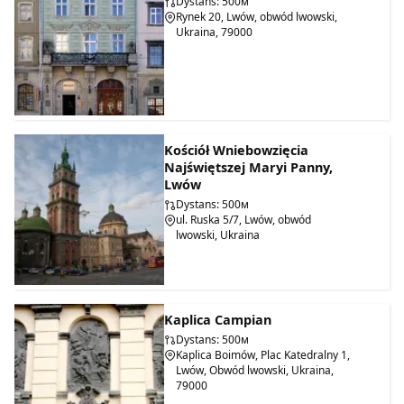
Dystans: 500м
wydarzenia artystyczne. Najbardziej znane wydarzenia to
Rynek 20, Lwów, obwód lwowski,
letni "Kinolew" i zimowo-wiosenno-jesienny "Lwów - Stolica
Ukraina, 79000
Rzemiosła". Samo Muzeum Idei ulokowało się w części piwnic
klasztoru, gdzie obecnie odbywają się różne wystawy i
prezentacje.
Kościół Wniebowzięcia
Najświętszej Maryi Panny,
Lwów
Dystans: 500м
ul. Ruska 5/7, Lwów, obwód
lwowski, Ukraina
Kaplica Campian
Dystans: 500м
Kaplica Boimów, Plac Katedralny 1,
Lwów, Obwód lwowski, Ukraina,
79000