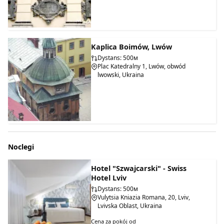
Kaplica Boimów, Lwów
Dystans: 500м
Plac Katedralny 1, Lwów, obwód
lwowski, Ukraina
Noclegi
Hotel "Szwajcarski" - Swiss
W dniu 27 grudnia 2007 r. w jednej z cel znaleziono freski
Hotel Lviv
pochodzące z końca XVII i początku XVIII wieku. Według
Dystans: 500м
ekspertów freski mają wartość ikonograficzną i historyczną.
Vulytsia Kniazia Romana, 20, Lviv,
Sama cela jest jedyną znaną celą na zachodniej Ukrainie z
Lvivska Oblast, Ukraina
freskami. W styczniu 2008 r. rozpoczęły się prace
Cena za pokój od