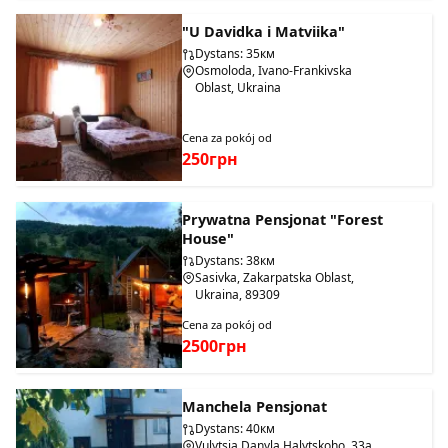
"U Davidka i Matviika"
Dystans: 35км
Osmoloda, Ivano-Frankivska
Oblast, Ukraina
Cena za pokój od
250грн
Prywatna Pensjonat "Forest
House"
Dystans: 38км
Sasivka, Zakarpatska Oblast,
Ukraina, 89309
Cena za pokój od
2500грн
Manchela Pensjonat
Dystans: 40км
Vulytsia Danyla Halytskoho, 33a,