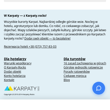
W Karpaty — z Karpaty.rocks!
Wszystkie kurorty Karpat. Najbardziej odległe górskie wsie. Nocleg w
hotelu, agroturystyce lub domku. Co robić, co ciekawego zobaczyć, jak
dojechać. Mapy szlaków pieszych, zabytki kultury, górskie szczyty. Jak łatwo
i szybko zacząć pozyskiwać klientów razem z przewodnikiem po Karpatach
karpaty.rocks?
Dodaj swój obiekt — to bezpłatne!
Rezerwacja hoteli +38 (073) 757-83-03
Dla hotelarzy
Dla turystów
Warunki współpracy
16 zasad zachowania w górach
O Karpaty.Rocks
Górskie jednostki ratownicze
Dodaj obiekt
Porady ratowników
Konto hotelarza
Ciekawe miejsca
Kontakt
Blog
Copyright @ 2010-2014 Karpaty.Rocks