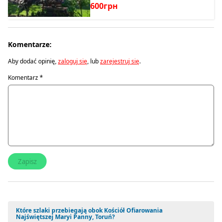
600грн
Komentarze:
Aby dodać opinię,
zaloguj się
, lub
zarejestruj się
.
Komentarz
*
Które szlaki przebiegają obok Kościół Ofiarowania
Najświętszej Maryi Panny, Toruń?