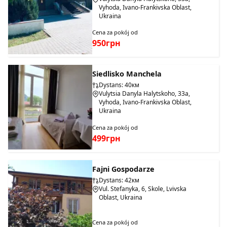
Vyhoda, Ivano-Frankivska Oblast,
Ukraina
Cena za pokój od
950грн
Siedlisko Manchela
Dystans: 40км
Vulytsia Danyla Halytskoho, 33a,
Vyhoda, Ivano-Frankivska Oblast,
Ukraina
Cena za pokój od
499грн
Fajni Gospodarze
Dystans: 42км
Vul. Stefanyka, 6, Skole, Lvivska
Oblast, Ukraina
Cena za pokój od