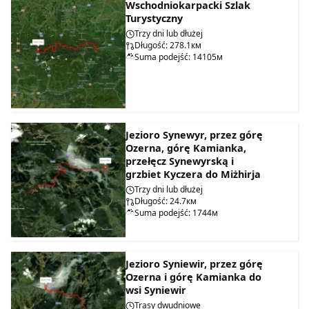
Wschodniokarpacki Szlak
Turystyczny
Trzy dni lub dłużej
Długość: 278.1км
Suma podejść: 14105м
Jezioro Synewyr, przez górę
Ozerna, górę Kamianka,
przełęcz Synewyrską i
grzbiet Kyczera do Miżhirja
Trzy dni lub dłużej
Długość: 24.7км
Suma podejść: 1744м
Jezioro Syniewir, przez górę
Ozerna i górę Kamianka do
wsi Syniewir
Trasy dwudniowe