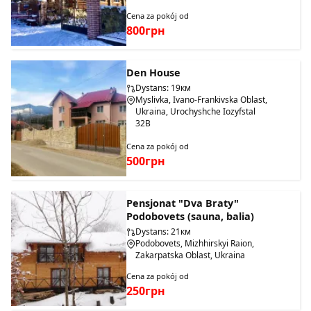
Cena za pokój od
800грн
Den House
Dystans: 19км
Myslivka, Ivano-Frankivska Oblast,
Ukraina, Urochyshche Iozyfstal
32B
Cena za pokój od
500грн
Pensjonat "Dva Braty"
Podobovets (sauna, balia)
Dystans: 21км
Podobovets, Mizhhirskyi Raion,
Zakarpatska Oblast, Ukraina
Cena za pokój od
250грн