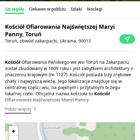
Szczegóły
Ciekawe w pobliżu
Szlaki
Noclegi
Kościół Ofiarowania Najświętszej Maryi
Panny, Toruń
Toruń, obwód zakarpacki, Ukraina, 90015
Kościół
Ofiarowania Pańskiego we wsi Toruń na Zakarpaciu
został zbudowany w 1809 roku i jest zabytkiem architektury o
znaczeniu krajowym
Kościół posiada trzy zrębowe
(nr 1127)
.
chaty i najwyższą wieżę.
Jego lokalizacja znajduje się w
centralnej części wsi, na pięknym i przytulnym brzegu
lokalnej rzeki.
Oficjalna nazwa kościoła to
Kościół
Ofiarowania Najświętszej Maryi Panny.
Pokaż więcej
Kościół został zbudowany w 1809 roku z belek świerkowych w
centrum wsi, w pobliżu skrętu do wsi Pryslip. Kościół został
zbudowany przez rzemieślników, którzy zbudowali kościół św.
+
Mikołaja we wsi Pryslip. Według miejscowej legendy kościół
został zbudowany w miejscu, w którym wiatr zdmuchnął z