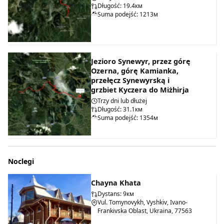
Długość: 19.4км
Suma podejść: 1213м
Jezioro Synewyr, przez górę
Ozerna, górę Kamianka,
przełęcz Synewyrską i
grzbiet Kyczera do Miżhirja
Trzy dni lub dłużej
Długość: 31.1км
Suma podejść: 1354м
Noclegi
Chayna Khata
Dystans: 9км
Vul. Tomynovykh, Vyshkiv, Ivano-
Frankivska Oblast, Ukraina, 77563