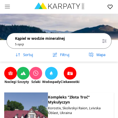
Kąpiel w wodzie mineralnej
5 opcji
Sortuj
Filtruj
Mapa
Noclegi
Szczyty
Szlaki
Wodospady
Ciekawostki
Kompleks "Złota Troć"
Mykulyczyn
Korostiv, Skolivskyi Raion, Lvivska
Oblast, Ukraina