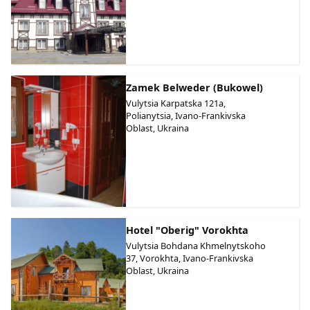
Zamek Belweder (Bukowel)
Vulytsia Karpatska 121a,
Polianytsia, Ivano-Frankivska
Oblast, Ukraina
Hotel "Oberig" Vorokhta
Vulytsia Bohdana Khmelnytskoho
37, Vorokhta, Ivano-Frankivska
Oblast, Ukraina