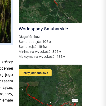
Wodospady Smuharskie
Długość: 4км
Suma podejść: 106м
Suma zejść: 194м
Minimalna wysokość: 395м
Maksymalna wysokość: 483м
 którzy
ocennej
Trasy jednodniowe
ej jego
 czasem
 życie,
bojarzy,
niemałe