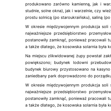
produkowano zarówno kamienną, jak i warz
studnie, solne okna), jak i warzelnie, czy w
prostu solnicą (po staroukraińsku), saliną (p
W okresie międzywojennym produkcja soli 
najważniejsze przedsiębiorstwo przemysłow
postanowiły zamknąć, ponieważ pracowali tu 
a także dlatego, że kosowska solarnia była k
Na miejscu zlikwidowanej żupy powstał zakł
powiększono; budynek lodowni przebudow
budynek biurowy przystosowano na kasyno z r
zaniedbany park doprowadzono do porządku
W okresie międzywojennym produkcja soli 
najważniejsze przedsiębiorstwo przemysłow
postanowiły zamknąć, ponieważ pracowali tu 
a także dlatego, że kosowska solarnia była k