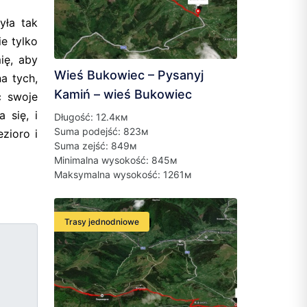
yła tak
e tylko
ię, aby
Wieś Bukowiec – Pysanyj
a tych,
Kamiń – wieś Bukowiec
ć swoje
 się, i
Długość: 12.4км
Suma podejść: 823м
zioro i
Suma zejść: 849м
Minimalna wysokość: 845м
Maksymalna wysokość: 1261м
Trasy jednodniowe