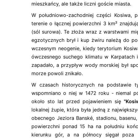
mieszkańcy, ale także liczni goście miasta.
W południowo-zachodniej części Kosiwa,
terenie o łącznej powierzchni 3 km² znajdują
(sól surowa). Te złoża wraz z warstwami m
egzotycznych brył i kup żwiru należą do pod
wczesnym neogenie, kiedy terytorium Kosi
ówczesnego suchego klimatu w Karpatach i 
zapadało, a przypływ wody morskiej był spo
morze powoli znikało.
W czasach historycznych na podstawie ty
wspomniano o niej w 1472 roku - niemal 
około sto lat przed pojawieniem się
"Kosi
lokalnej żupie, która była jedną z największ
obecnego Jeziora Banské, stadionu, basenu,
powierzchni ponad 15 ha na południu końc
kierunku gór, a na północy sięgał poza 