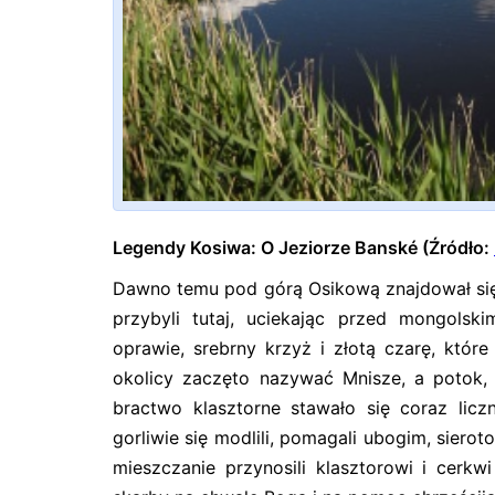
Legendy Kosiwa: O Jeziorze Banské (Źródło:
Dawno temu pod górą Osikową znajdował się kl
przybyli tutaj, uciekając przed mongolsk
oprawie, srebrny krzyż i złotą czarę, któr
okolicy zaczęto nazywać Mnisze, a potok,
bractwo klasztorne stawało się coraz licz
gorliwie się modlili, pomagali ubogim, sierot
mieszczanie przynosili klasztorowi i cerkw