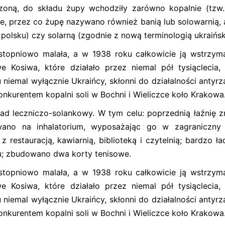
oną, do składu żupy wchodziły zarówno kopalnie (tzw.
ieże, przez co żupę nazywano również banią lub solowarnią,
o polsku) czy solarną (zgodnie z nową terminologią ukraińsk
stopniowo malała, a w 1938 roku całkowicie ją wstrzym
e Kosiwa, które działało przez niemal pół tysiąclecia,
niemal wyłącznie Ukraińcy, skłonni do działalności antyrz
onkurentem kopalni soli w Bochni i Wieliczce koło Krakowa
ad leczniczo-solankowy. W tym celu: poprzednią łaźnię z
ano na inhalatorium, wyposażając go w zagraniczny 
estauracją, kawiarnią, biblioteką i czytelnią; bardzo ład
; zbudowano dwa korty tenisowe.
stopniowo malała, a w 1938 roku całkowicie ją wstrzym
e Kosiwa, które działało przez niemal pół tysiąclecia,
niemal wyłącznie Ukraińcy, skłonni do działalności antyrz
onkurentem kopalni soli w Bochni i Wieliczce koło Krakowa