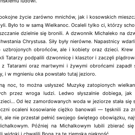
ańskiemu ludowi.
spokojne życie zarówno mnichów, jak i kosowskich mieszc
yli. Było to w samą Wielkanoc. Ocaleli tylko ci, którzy scho
eszczanie dzielnie się bronili. A dzwonnik Michaleko na d
wstania Chrystusa. Siły były nierówne. Napastnicy wdarli
ko uzbrojonych obrońców, ale i kobiety oraz dzieci. Krew 
li Tatarzy podpalili dzwonnicę i klasztor i zaczęli plądro
tor z Tatarami oraz martwymi i żywymi obrońcami zapadł 
, i w mgnieniu oka powstało tutaj jezioro.
ocną noc, to można usłyszeć Muzykę zatopionych wielka
h przez wroga ludzi. Ledwo słyszalnie dobiega, jak
dzieci… Od łez zamordowanych woda w jeziorze stała się s
czni ocaleni kosowianie ciężko banowali — tęsknili za z
ł, ale nie przestał pełnić swojego świętego obowiązku, na
ichalkowym. Później na Michalkowym lubili zbierać się
li widoki i chwalili Boga za tę ziemską piękność.