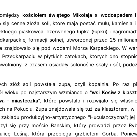
 pomiędzy
kościołem świętego Mikołaja
a
wodospadem 
 się cenne złoża soli, które mają postać mułu, kamienia i
iękkiego piaskowca, czerwonego łupka (łupku) i nagromad
karpackiej formacji solnej, utworzonej przed 25 milionam
wa znajdowało się pod wodami Morza Karpackiego. W wa
Przedkarpaciu w płytkich zatokach, których dno stopni
wolniony, z czasem osiadały solonośne skały i sól, podc
ch złóż soli powstała żupa, czyli kopalnia. Po raz p
pół wieku po najstarszym wzmiance o
"wsi Kosiw z klasz
wa - miasteczka"
, które powstało i rozwijało się właśnie
ych na Pokuciu. Żupa znajdowała się tuż za klasztorem, w 
 zakładu produkcyjno-artystycznego "Huculszczyzna"; jej 
zył się przy moście Banskim, który prowadzi przez Ry
ulicę Leśną, która przebiega grzbietem Gorba. Ponie