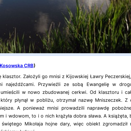
Kosowska CRB
)
asztor. Założyli go mnisi z Kijowskiej Ławry Peczerskiej,
imi najeźdźcami. Przywieźli ze sobą Ewangelię w drog
e umieścili w nowo zbudowanej cerkwi. Od klasztoru i cał
 który płynął w pobliżu, otrzymał nazwę Mniszeczek. Z
niejsze. A ponieważ mnisi prowadzili naprawdę pobożne
om i wdowom, to i o nich krążyła dobra sława. A książęta, 
i świętego Mikołaja hojne dary, więc obiekt zgromadził 