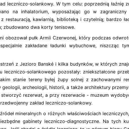
ad leczniczo-solankowy. W tym celu: poprzednią łaźnię z
ano na inhalatorium, wyposażając go w zagraniczny 
estauracją, kawiarnią, biblioteką i czytelnią; bardzo ład
; zbudowano dwa korty tenisowe.
arni obozował pułk Armii Czerwonej, który podczas odwrot
 specjalnie zakładane ładunki wybuchowe, niszcząc ty
strzeń z Jezioro Banské i kilka budynków, w których znajd
adu leczniczo-solankowego pozostały: zniekształcone prz
akim stanie tereny byłej żupy solnej z zachowanymi re
ologii, archeologii, historii, a także architektury przemy
 stworzyć rezerwat, a przy rezerwacie - muzeum wydobyci
rzedwojenny zakład leczniczo-solankowy.
 źródeł mineralnych o różnych właściwościach leczniczych
 niezbędne gabinety leczniczo-diagnostyczne. Na tych ku