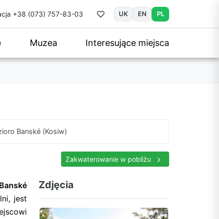
cja
+38 (073) 757-83-03
UK
EN
PL
e
Muzea
Interesujące miejsca
zioro Banské (Kosiw)
Zakwaterowanie w pobliżu
Zdjęcia
 Banské
i, jest
ejscowi