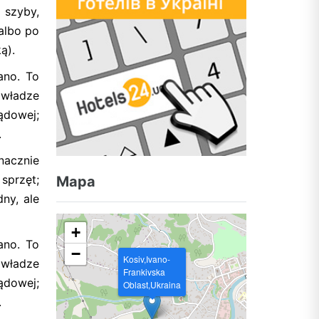
 szyby,
 albo po
ą).
ano. To
 władze
ądowej;
.
nacznie
sprzęt;
Mapa
ny, ale
+
ano. To
−
Kosiv,Ivano-
 władze
Frankivska
ądowej;
Oblast,Ukraina
.