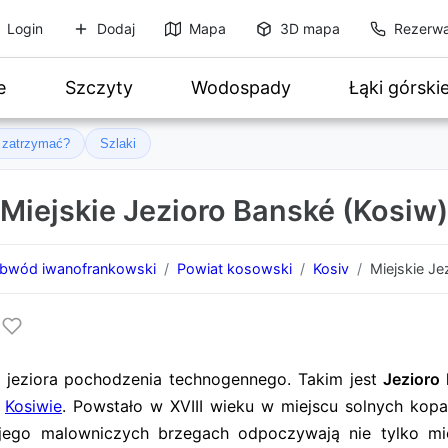
Login
Dodaj
Mapa
3D mapa
Rezerwa
e
Szczyty
Wodospady
Łąki górski
ę zatrzymać?
Szlaki
Miejskie Jezioro Banské (Kosiw)
bwód iwanofrankowski
Powiat kosowski
Kosiv
Miejskie Je
 jeziora pochodzenia technogennego. Takim jest
Jezioro
w
Kosiwie
. Powstało w XVIII wieku w miejscu solnych kopaln
 jego malowniczych brzegach odpoczywają nie tylko mi