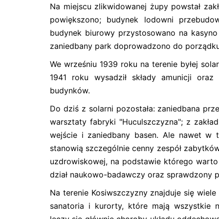
Na miejscu zlikwidowanej żupy powstał zakł
powiększono; budynek lodowni przebudow
budynek biurowy przystosowano na kasyno z r
zaniedbany park doprowadzono do porządku
We wrześniu 1939 roku na terenie byłej sol
1941 roku wysadził składy amunicji oraz
budynków.
Do dziś z solarni pozostała: zaniedbana prze
warsztaty fabryki "Huculszczyzna"; z zakł
wejście i zaniedbany basen. Ale nawet w t
stanowią szczególnie cenny zespół zabytków ge
uzdrowiskowej, na podstawie którego warto
dział naukowo-badawczy oraz sprawdzony p
Na terenie Kosiwszczyzny znajduje się wiele
sanatoria i kurorty, które mają wszystkie