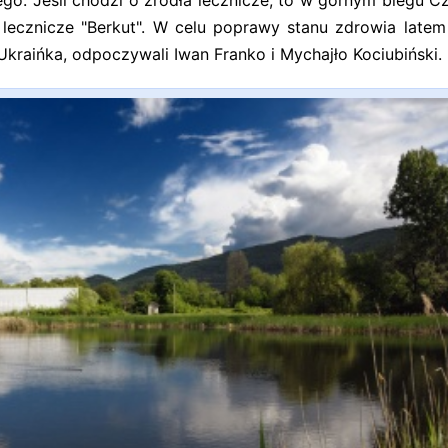
go. Jeśli chodzi o źródła lecznicze, to w górnym biegu C
lecznicze "Berkut". W celu poprawy stanu zdrowia latem 
Ukraińka, odpoczywali Iwan Franko i Mychajło Kociubiński.