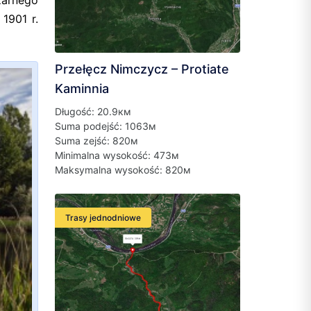
zarnego
1901 r.
Przełęcz Nimczycz – Protiate
Kaminnia
Długość: 20.9км
Suma podejść: 1063м
Suma zejść: 820м
Minimalna wysokość: 473м
Maksymalna wysokość: 820м
Trasy jednodniowe