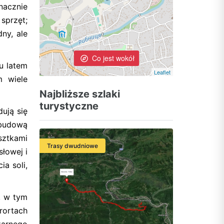
nacznie
sprzęt;
ny, ale
Co jest wokół
u latem
Leaflet
m wiele
Najbliższe szlaki
turystyczne
ują się
ebudową
sztkami
Trasy dwudniowe
słowej i
a soli,
, w tym
rortach