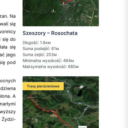
zan. Na
wali się
zwonnicy
Szeszory – Rosochata
 się do
Długość: 1.6км
lała się
Suma podejść: 61м
wać jego
Suma zejść: 253м
Minimalna wysokość: 464м
się pod
Maksymalna wysokość: 680м
nocnych
Trasy pierścieniowe
 dziwna
łona. A
marłymi
jwyższy
 Żydzi-