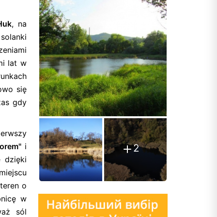
Huk
, na
 solanki
zeniami
i lat w
runkach
owo się
zas gdy
ierwszy
torem"
i
2
 dzięki
miejscu
teren o
bnicę w
waż sól