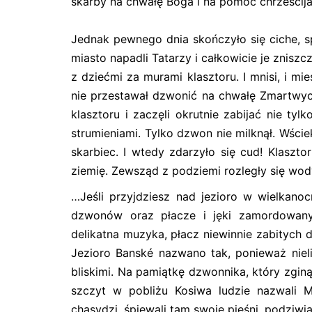
skarby na chwałę Boga i na pomoc chrześcij
Jednak pewnego dnia skończyło się ciche, 
miasto napadli Tatarzy i całkowicie je zniszcz
z dziećmi za murami klasztoru. I mnisi, i mi
nie przestawał dzwonić na chwałę Zmartwych
klasztoru i zaczęli okrutnie zabijać nie tyl
strumieniami. Tylko dzwon nie milknął. Wściek
skarbiec. I wtedy zdarzyło się cud! Klasz
ziemię. Zewsząd z podziemi rozległy się wody
…Jeśli przyjdziesz nad jezioro w wielkan
dzwonów oraz płacze i jęki zamordowanyc
delikatna muzyka, płacz niewinnie zabitych 
Jezioro Banské nazwano tak, ponieważ nieli
bliskimi. Na pamiątkę dzwonnika, który zginą
szczyt w pobliżu Kosiwa ludzie nazwali M
chasydzi, śpiewali tam swoje pieśni, podziwia