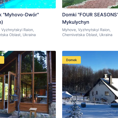
 "Myhovo-Dwór"
Domki "FOUR SEASONS
n)
Mykulychyn
 Vyzhnytskyi Raion,
Myhove, Vyzhnytskyi Raion,
tska Oblast, Ukraina
Chernivetska Oblast, Ukraina
k
Domek