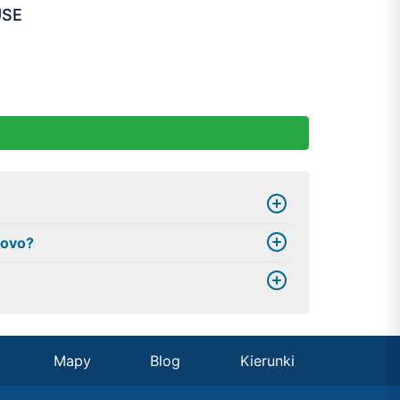
USE
govo?
Mapy
Blog
Kierunki