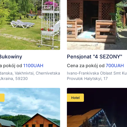
 Bukowiny
Pensjonat "4 SEZONY"
a pokój od
1100UAH
Cena za pokój od
700UAH
danska, Vakhnivtsi, Chernivetska
Ivano-Frankivska Oblast Smt Ku
 Ukraina, 59230
Provulok Halytskyi, 17
k
Hotel