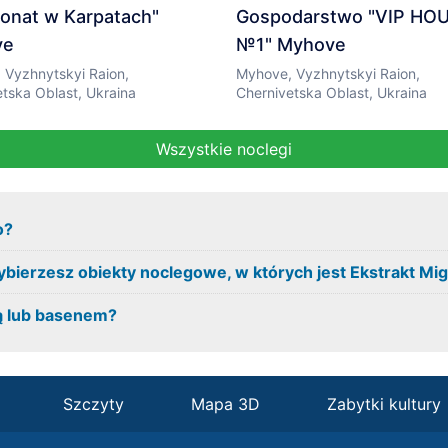
jonat w Karpatach"
Gospodarstwo "VIP HO
ve
№1" Myhove
 Vyzhnytskyi Raion,
Myhove, Vyzhnytskyi Raion,
tska Oblast, Ukraina
Chernivetska Oblast, Ukraina
Wszystkie noclegi
o?
wybierzesz obiekty noclegowe, w których jest Ekstrakt Mi
ną lub basenem?
Szczyty
Mapa 3D
Zabytki kultury