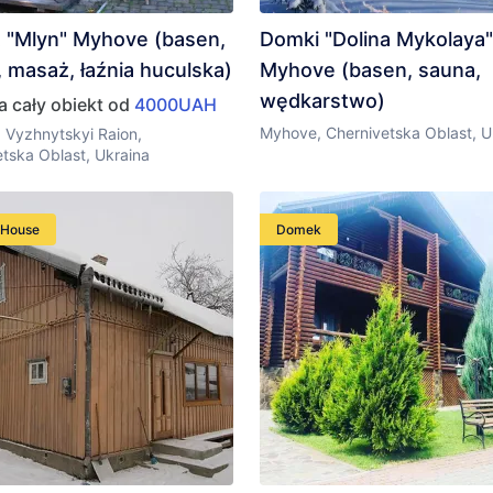
t "Mlyn" Myhove (basen,
Domki "Dolina Mykolaya"
 masaż, łaźnia huculska)
Myhove (basen, sauna,
wędkarstwo)
a cały obiekt od
4000UAH
Myhove, Chernivetska Oblast, U
 Vyzhnytskyi Raion,
tska Oblast, Ukraina
 House
Domek