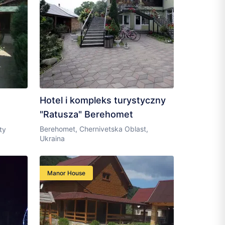
Hotel i kompleks turystyczny
"Ratusza" Berehomet
Berehomet, Chernivetska Oblast,
ty
Ukraina
Manor House