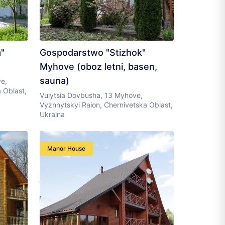
"
Gospodarstwo "Stizhok"
Myhove (oboz letni, basen,
sauna)
e,
 Oblast,
Vulytsia Dovbusha, 13 Myhove,
Vyzhnytskyi Raion, Chernivetska Oblast,
Ukraina
Manor House