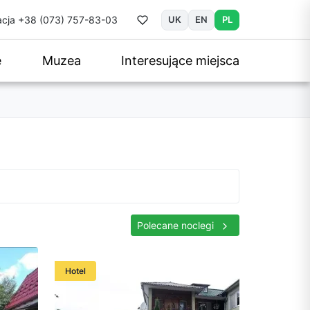
cja
+38 (073) 757-83-03
UK
EN
PL
e
Muzea
Interesujące miejsca
Polecane noclegi
Hotel