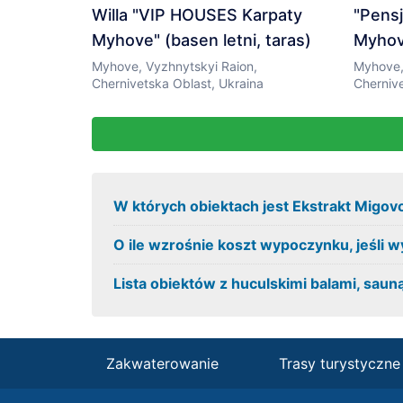
Willa "VIP HOUSES Karpaty
"Pens
Myhove" (basen letni, taras)
Myho
Myhove, Vyzhnytskyi Raion,
Myhove,
Chernivetska Oblast, Ukraina
Chernive
W których obiektach jest Ekstrakt Migov
O ile wzrośnie koszt wypoczynku, jeśli 
Lista obiektów z huculskimi balami, sau
Zakwaterowanie
Trasy turystyczne