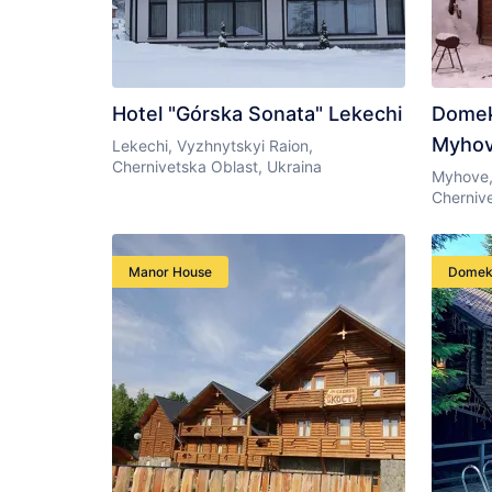
Hotel "Górska Sonata" Lekechi
Domek
Myhov
Lekechi, Vyzhnytskyi Raion,
Chernivetska Oblast, Ukraina
Myhove,
Chernive
Manor House
Dome