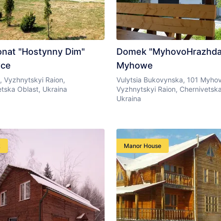
onat "Hostynny Dim"
Domek "MyhovoHrazhda
ce
Myhowe
, Vyzhnytskyi Raion,
Vulytsia Bukovynska, 101 Myhov
tska Oblast, Ukraina
Vyzhnytskyi Raion, Chernivetska
Ukraina
k
Manor House