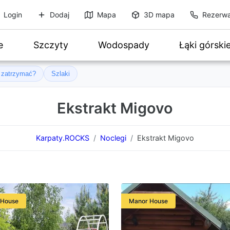
Login
Dodaj
Mapa
3D mapa
Rezerwa
e
Szczyty
Wodospady
Łąki górski
ę zatrzymać?
Szlaki
Ekstrakt Migovo
Karpaty.ROCKS
Noclegi
Ekstrakt Migovo
 House
Manor House