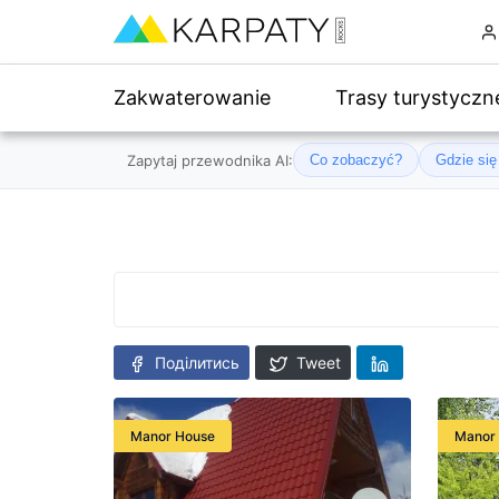
Zakwaterowanie
Trasy turystyczn
Zapytaj przewodnika AI:
Co zobaczyć?
Gdzie si
Поділитись
Tweet
Manor House
Manor