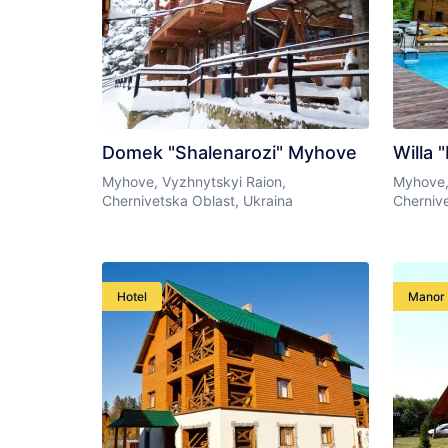
Domek "Shalenarozi" Myhove
Willa 
Myhove, Vyzhnytskyi Raion,
Myhove,
Chernivetska Oblast, Ukraina
Chernive
Hotel
Manor