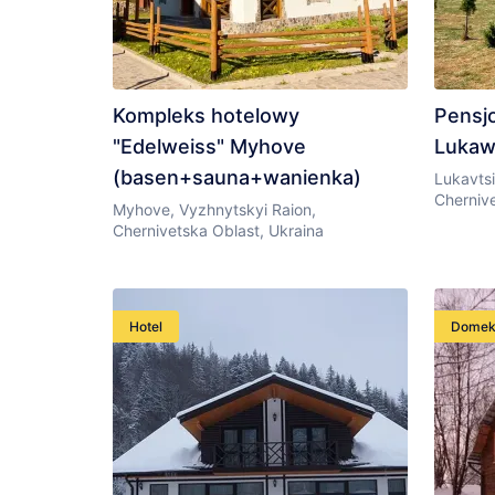
Kompleks hotelowy
Pensj
"Edelweiss" Myhove
Lukaw
(basen+sauna+wanienka)
Lukavtsi
Chernive
Myhove, Vyzhnytskyi Raion,
Chernivetska Oblast, Ukraina
Hotel
Dome