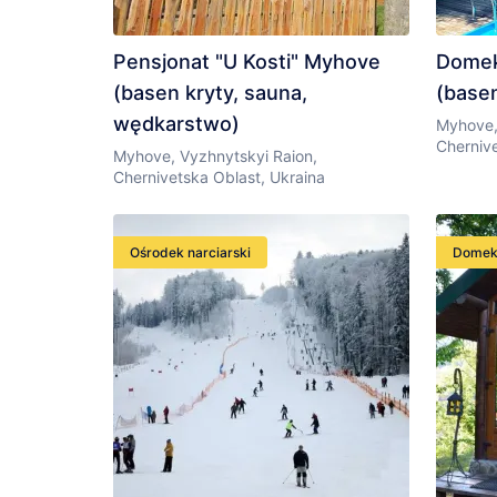
Pensjonat "U Kosti" Myhove
Domek
(basen kryty, sauna,
(base
wędkarstwo)
Myhove,
Chernive
Myhove, Vyzhnytskyi Raion,
Chernivetska Oblast, Ukraina
Ośrodek narciarski
Dome