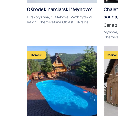
Ośrodek narciarski "Myhovo"
Chale
sauna,
Hirskolyzhna, 1, Myhove, Vyzhnytskyi
Raion, Chernivetska Oblast, Ukraina
Cena z
Myhove,
Chernive
Domek
Manor