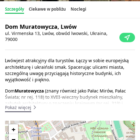
Szczegóły
Ciekawe w pobliżu
Noclegi
Dom Muratowycza, Lwów
ul. Virmenska 13, Lwów, obwód lwowski, Ukraina,
79000
jest atrakcyjny dla turystów. Łączy w sobie europejską
Lwów
architekturę i ukraiński smak. Spacerując ulicami miasta,
szczególną uwagę przyciągają historyczne budynki, ich
wyjątkowość i piękno.
Dom
Muratowycza
(znany również jako Pałac Mirów, Pałac
Świata; nr rej. 118) to XVIII-wieczny budynek mieszkalny,
zabytek architektury o znaczeniu krajowym (nr rej. 319) i
Pokaż więcej
zabytek historyczny o znaczeniu lokalnym (nr rej. 1281).
Znajduje się w historycznym centrum Lwowa, przy ulicy
Virmenskiej, pod numerem 13.
+
W miejscu, gdzie stoi współczesny budynek nr 13, pierwotnie
−
znajdowały się dwa kamienne domy zbudowane w XVI i XVII