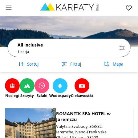
All inclusive
1 opcja
Sortuj
Filtruj
Mapa
Noclegi
Szczyty
Szlaki
Wodospady
Ciekawostki
ROMANTIK SPA HOTEL w
Jaremczu
Vulytsia Svobody, 363/32,
Iaremche, Ivano-Frankivska
Oblast, Ukrayna, 78500