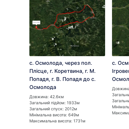
с. Осмолода, через пол.
с. Осм
Плісце, г. Коретвина, г. М.
Ігрове
Попадя, г. В. Попадя до с.
Осмол
Осмолода
Довжина
Загальн
Довжина: 42.6км
Загальн
Загальний підйом: 1933м
Мінімал
Загальний спуск: 2012м
Максима
Мінімальна висота: 649м
Максимальна висота: 1731м