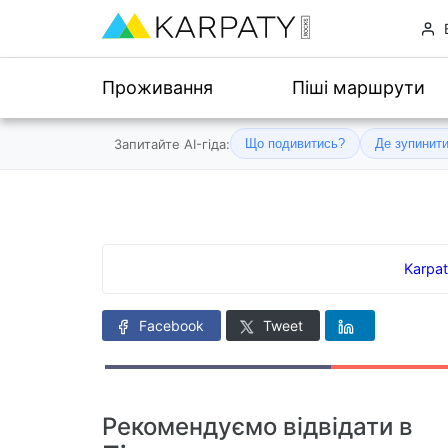
Проживання
Піші маршрути
Запитайте AI-гіда:
Що подивитись?
Де зупинит
Karpa
Facebook
Tweet
Рекомендуємо відвідати в