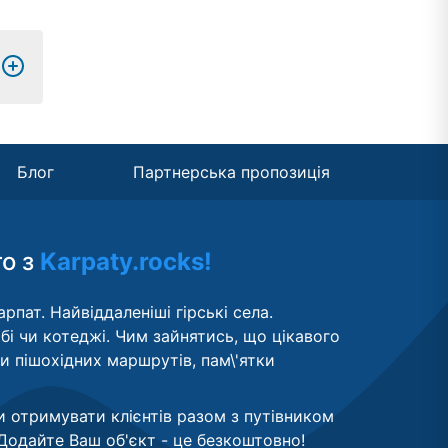
Блог
Партнерська пропозиція
то з
Karpaty.rocks!
рпат. Найвіддаленіші гірські села.
бі чи котеджі. Чим зайнятись, що цікавого
ти пішохідних маршрутів, пам\'ятки
и отримувати клієнтів разом з путівником
Додайте Ваш об'єкт - це безкоштовно
!