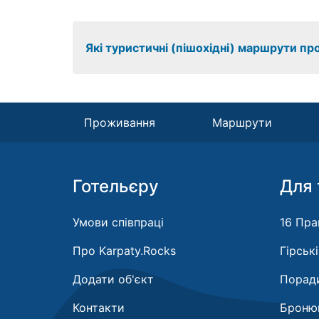
Які туристичні (пішохідні) маршрути пр
Проживання
Маршрути
Готельєру
Для 
Умови співпраці
16 Пра
Про Karpaty.Rocks
Гірськ
Додати об'єкт
Поради
Контакти
Бронюв