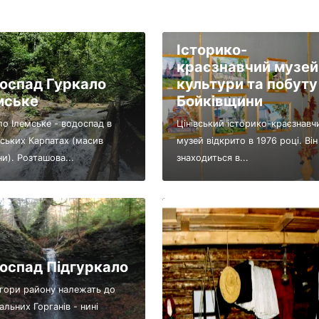
Історико-
краєзнавчий музей
оспад Гуркало
культури та побуту
мське
Бойківщини
ло Ілемське - водоспад в
Цінівський історико-краєзнавч
нських Карпатах (масив
музей відкрито в 1976 році. Він
и). Розташова...
знаходиться в...
оспад Підгуркало
і гори району належать до
альних Горганів - нині