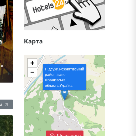
а
Карта
+
 в
Підсухи,Рожнятівський
−
район,Івано-
Франківська
область,Україна
сі
Що навколо