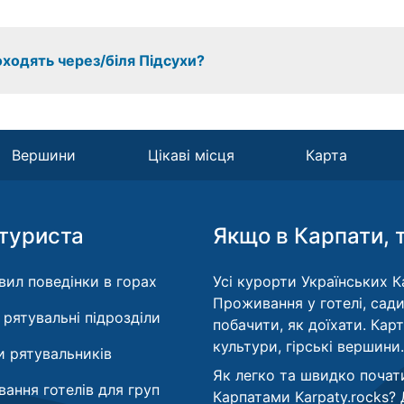
оходять через/біля Підсухи?
Вершини
Цікаві місця
Карта
туриста
Якщо в Карпати, 
вил поведінки в горах
Усі курорти Українських Ка
Проживання у готелі, сади
і рятувальні підрозділи
побачити, як доїхати. Кар
культури, гірські вершини.
 рятувальників
Як легко та швидко почат
ання готелів для груп
Карпатами Karpaty.rocks?