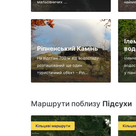
мальовничих ...
наймен
Іле
Ріпненський Камінь
вод
На відстані 700 м від водоспаду
Ілемн
розташований ще один
водос
туристичний об’єкт - Ріп...
у півн
Маршрути поблизу
Підсухи
Кільцеві маршрути
Кільце