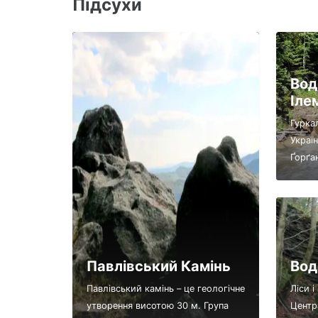
Підсухи
Вод
Іле
Гурка
Украї
Ґорґан
Павлівський Камінь
Вод
Павлівський камінь – це геологічне
Ліси 
утворення висотою 30 м. Група
Центр