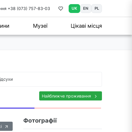
ння
+38 (073) 757-83-03
UK
EN
PL
ини
Музеї
Цікаві місця
ідсухи
Найближче проживання
Фотографії
сі