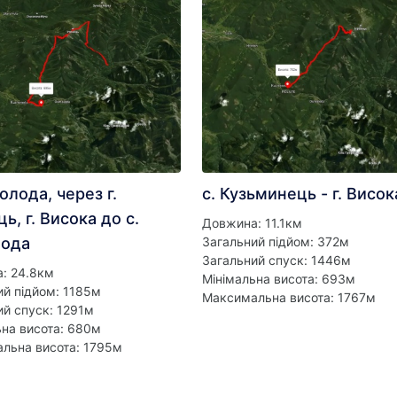
олода, через г.
с. Кузьминець - г. Висок
ць, г. Висока до с.
Довжина: 11.1км
ода
Загальний підйом: 372м
Загальний спуск: 1446м
: 24.8км
Мінімальна висота: 693м
ий підйом: 1185м
Максимальна висота: 1767м
ий спуск: 1291м
ьна висота: 680м
льна висота: 1795м