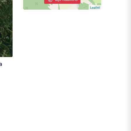
Leaflet
а