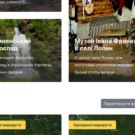
ш освоєні гі...
мнянський
Музей Івана Франк
оспад
в селі Лолин
янський водоспад -
У центрі села Лолин, між
пад в Українських Карпатах,
могутніми столітніми ясенами,
ічно-західній ...
бронзі стоїть величн...
Переглянути в
ві маршрути
Одноденні маршрути