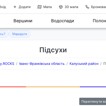
Вхід
Додати
Мапа
3D мапа
Бронюва
Вершини
Водоспади
Полон
ись?
Маршрути
Підсухи
ty.ROCKS
Івано-Франківська область
Калуський район
П
Переглянути в