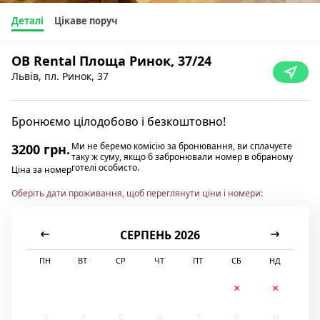
Деталі
Цікаве поруч
OB Rental Площа Ринок, 37/24
Львів, пл. Ринок, 37
Бронюємо цілодобово і безкоштовно!
Ми не беремо комісію за бронювання, ви сплачуєте
3200 грн.
таку ж суму, якщо б забронювали номер в обраному
готелі особисто.
Ціна за номер
Оберіть дати проживання, щоб переглянути ціни і номери:
СЕРПЕНЬ 2026
ПН
ВТ
СР
ЧТ
ПТ
СБ
НД
1
2
3
4
5
6
7
8
9