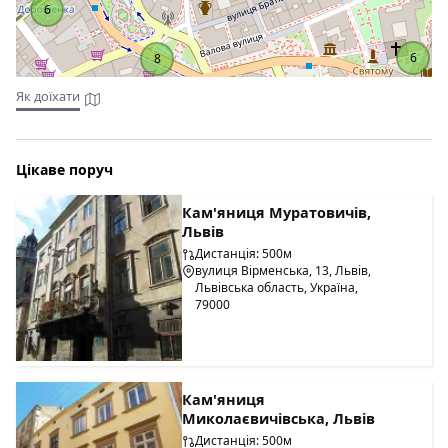
6
6
8
Як доїхати
Цікаве поруч
Кам'яниця Муратовичів,
Львів
Дистанція: 500м
вулиця Вірменська, 13, Львів,
Львівська область, Україна,
79000
Кам'яниця
Миколаєвичівська, Львів
Дистанція: 500м