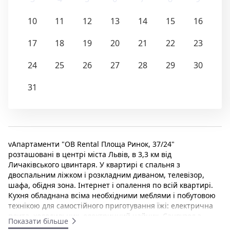
10
11
12
13
14
15
16
17
18
19
20
21
22
23
24
25
26
27
28
29
30
31
vАпартаменти "OB Rental Площа Ринок, 37/24"
розташовані в центрі міста Львів, в 3,3 км від
Личаківського цвинтаря. У квартирі є спальня з
двоспальним ліжком і розкладним диваном, телевізор,
шафа, обідня зона. Інтернет і опалення по всій квартирі.
Кухня обладнана всіма необхідними меблями і побутовою
технікою для самостійного приготування їжі: електрична
плита, холодильник, електричний чайник. Санвузол з
Показати більше
душовою кабіною, туалетом, пральної машиною. Подача