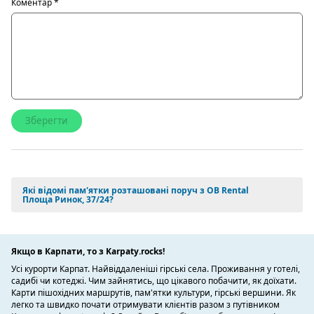
Коментар
*
Які відомі пам'ятки розташовані поруч з OB Rental
Площа Ринок, 37/24?
Якщо в Карпати, то з Karpaty.rocks!
Усі курорти Карпат. Найвіддаленіші гірські села. Проживання у готелі,
садибі чи котеджі. Чим зайнятись, що цікавого побачити, як доїхати.
Карти пішохідних маршрутів, пам'ятки культури, гірські вершини. Як
легко та швидко почати отримувати клієнтів разом з путівником