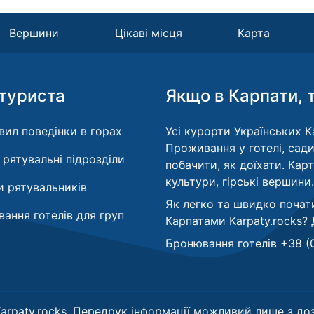
Вершини
Цікаві місця
Карта
туриста
Якщо в Карпати, 
вил поведінки в горах
Усі курорти Українських Ка
Проживання у готелі, сади
і рятувальні підрозділи
побачити, як доїхати. Кар
культури, гірські вершини.
 рятувальників
Як легко та швидко почат
ання готелів для груп
Карпатами Karpaty.rocks?
Бронювання готелів +38 (
arpaty.rocks. Передрук інформації можливий лише з доз