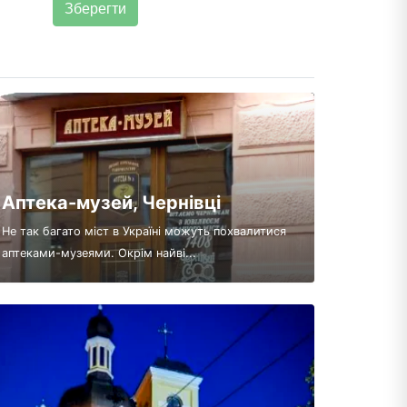
Аптека-музей, Чернівці
Не так багато міст в Україні можуть похвалитися
аптеками-музеями. Окрім найві...