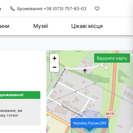
а
Бронювання
+38 (073) 757-83-03
ини
Музеї
Цікаві місця
+
Відкрити карту
−
 проживання!
нювання, ви
му готелі
Чернівці,Руська,299