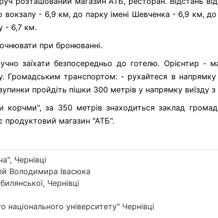
руч розташований магазин АТБ, ресторан. Відстань від
 вокзалу - 6,9 км, до парку імені Шевченка - 6,9 км, до 
 - 6,7 км.
точнювати при бронюванні.
зручно заїхати безпосередньо до готелю. Орієнтир - м
у. Громадським транспортом: - рухайтеся в напрямку 
д зупинки пройдіть пішки 300 метрів у напрямку виїзду з 
и корчми", за 350 метрів знаходиться заклад громад
є продуктовий магазин "АТБ".
а", Чернівці
ей Володимира Івасюка
илянської, Чернівці
о національного університету" Чернівці