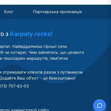
Блог
Партнерська пропозиція
то з
Karpaty.rocks!
рпат. Найвіддаленіші гірські села.
бі чи котеджі. Чим зайнятись, що цікавого
ти пішохідних маршрутів, пам\'ятки
и отримувати клієнтів разом з путівником
Додайте Ваш об'єкт - це безкоштовно
!
073) 757-83-03
волу адміністрації сайту