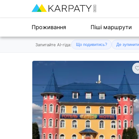
Проживання
Піші маршрути
Запитайте AI-гіда:
Що подивитись?
Де зупинит