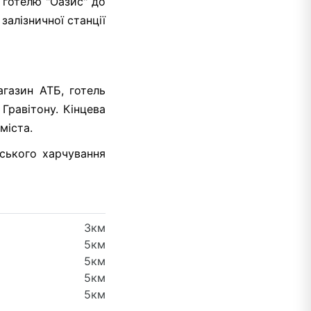
 готелю "Оазис" до
залізничної станції
агазин АТБ, готель
Гравітону. Кінцева
міста.
ського харчування
3км
5км
5км
5км
5км