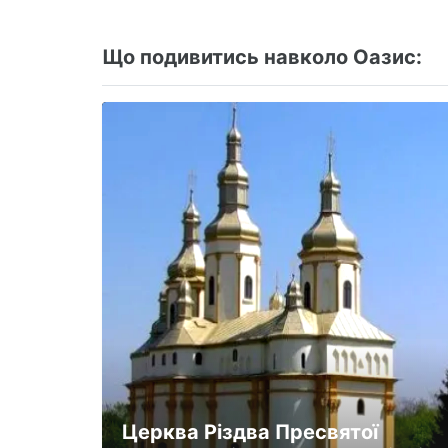
Що подивитись навколо Оазис:
Церква Різдва Пресвятої