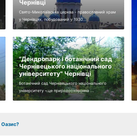
Чернівці
Свято-Миколаївська церква - православний храм
у Чернівцях, побудований у 1930...
"Дендропарк і ботанічний сад
Чернівецького національного
університету" Чернівці
Ботанічний сад Чернівецького національного
університету – це природоохоронна ...
з Оазис?