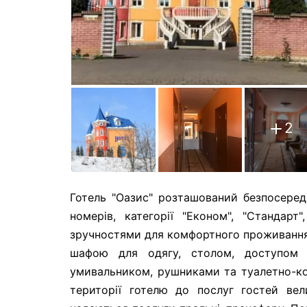
2
Готель "Оазис" розташований безпосередн
номерів, категорії "Економ", "Стандарт
зручностями для комфортного проживання:
шафою для одягу, столом, доступом д
умивальником, рушниками та туалетно-кос
території готелю до послуг гостей вел