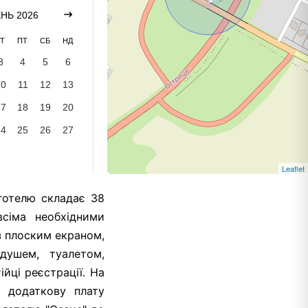
НЬ 2026
Т
ПТ
СБ
НД
3
4
5
6
10
11
12
13
17
18
19
20
24
25
26
27
Leaflet
 готелю складає 38
всіма необхідними
з плоским екраном,
душем, туалетом,
йці реєстрації. На
а додаткову плату