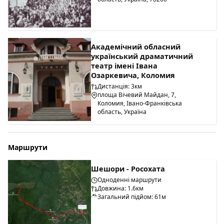
Академічний обласний
український драматичний
театр імені Івана
Озаркевича, Коломия
Дистанція: 3км
площа Вічевий Майдан, 7,
Коломия, Івано-Франківська
область, Україна
Маршрути
Шешори - Росохата
Одноденні маршрути
Довжина: 1.6км
Загальний підйом: 61м