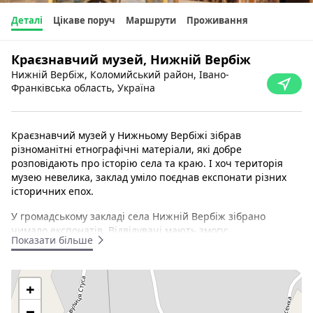
Деталі
Цікаве поруч
Маршрути
Проживання
Краєзнавчий музей, Нижній Вербіж
Нижній Вербіж, Коломийський район, Івано-
Франківська область, Україна
Краєзнавчий музей у Нижньому Вербіжі зібрав
різноманітні етнографічні матеріали, які добре
розповідають про історію села та краю. І хоч територія
музею невелика, заклад уміло поєднав експонати різних
історичних епох.
У громадському закладі села Нижній Вербіж зібрано
чимало експонатів. Відвідувачі мають змогу:
Показати більше
побачити начиння і старовинні знаряддя праці;
національні костюми і картини місцевих умільців;
+
познайомитися з традиційними ремеслами та
розгледіти розписані глечики і тарілки.
−