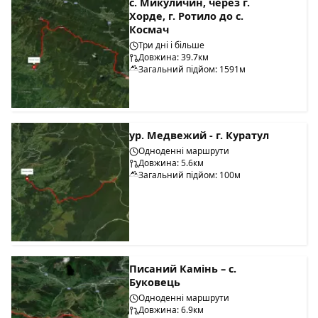
с. Микуличин, через г.
Хорде, г. Ротило до с.
Космач
Три дні і більше
Довжина: 39.7км
Загальний підйом: 1591м
ур. Медвежий - г. Куратул
Одноденні маршрути
Довжина: 5.6км
Загальний підйом: 100м
Писаний Камінь – с.
Буковець
Одноденні маршрути
Довжина: 6.9км