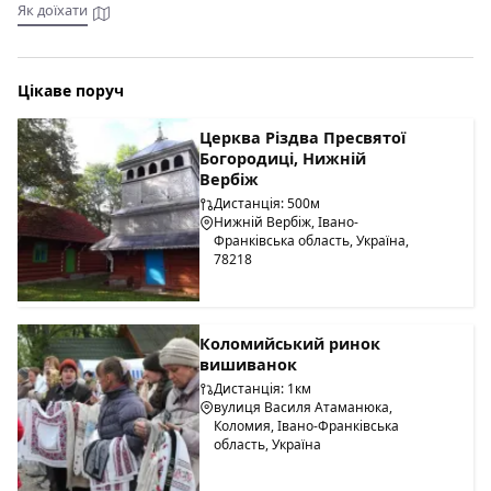
Як доїхати
Цікаве поруч
Церква Різдва Пресвятої
Богородиці, Нижній
Вербіж
Дистанція: 500м
Нижній Вербіж, Івано-
Франківська область, Україна,
78218
Коломийський ринок
вишиванок
Дистанція: 1км
вулиця Василя Атаманюка,
Коломия, Івано-Франківська
область, Україна