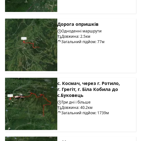
Дорога опришків
Одноденні маршрути
Довжина: 2.5км
Загальний підйом: 77м
с. Космач, через г. Ротило,
г. Грегіт, г. Біла Кобила до
с.Буковець
Три дні і більше
Довжина: 40.2км
Загальний підйом: 1739м