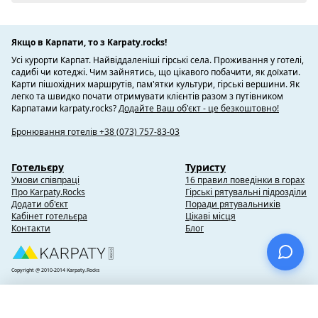
Якщо в Карпати, то з Karpaty.rocks!
Усі курорти Карпат. Найвіддаленіші гірські села. Проживання у готелі,
садибі чи котеджі. Чим зайнятись, що цікавого побачити, як доїхати.
Карти пішохідних маршрутів, пам'ятки культури, гірські вершини. Як
легко та швидко почати отримувати клієнтів разом з путівником
Карпатами karpaty.rocks?
Додайте Ваш об'єкт - це безкоштовно!
Бронювання готелів +38 (073) 757-83-03
Готельєру
Туристу
Умови співпраці
16 правил поведінки в горах
Про Karpaty.Rocks
Гірські рятувальні підрозділи
Додати об'єкт
Поради рятувальників
Кабінет готельєра
Цікаві місця
Контакти
Блог
Copyright @ 2010-2014 Karpaty.Rocks
×
Вибране
(0)