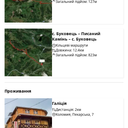
Загальний підйом: 127м
с. Буковець – Писаний
Камінь – с. Буковець
Кільцеві маршрути
Довжина: 12.4км
Загальний підйом: 823м
Проживання
Галіція
Дистанція: 2км
Коломия, Пекарська, 7