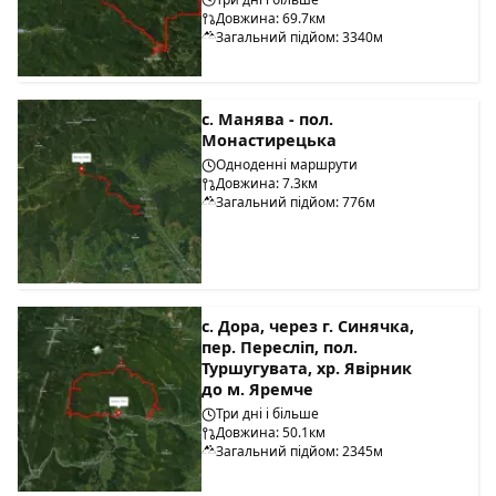
Довжина: 69.7км
Загальний підйом: 3340м
с. Манява - пол.
Монастирецька
Одноденні маршрути
Довжина: 7.3км
Загальний підйом: 776м
с. Дора, через г. Синячка,
пер. Пересліп, пол.
Туршугувата, хр. Явірник
до м. Яремче
Три дні і більше
Довжина: 50.1км
Загальний підйом: 2345м