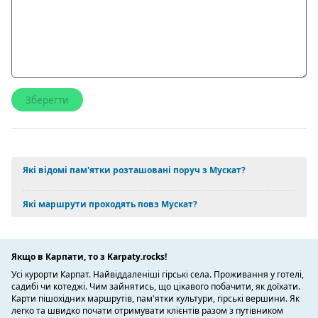
Які відомі пам'ятки розташовані поруч з Мускат?
Які маршрути проходять повз Мускат?
Якщо в Карпати, то з Karpaty.rocks!
Усі курорти Карпат. Найвіддаленіші гірські села. Проживання у готелі,
садибі чи котеджі. Чим зайнятись, що цікавого побачити, як доїхати.
Карти пішохідних маршрутів, пам'ятки культури, гірські вершини. Як
легко та швидко почати отримувати клієнтів разом з путівником