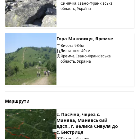
Синячка, Івано-Франківська
область, Україна
Гора Маковиця, Яремче
Висота 984м
Дистанція: 49км
Яремче, Івано-Франківська
область, Україна
Маршрути
с. Пасічна, через с.
Манява, Манявський
вдсп., г. Велика Сивуля до
с. Бистриця
Три дні і більше