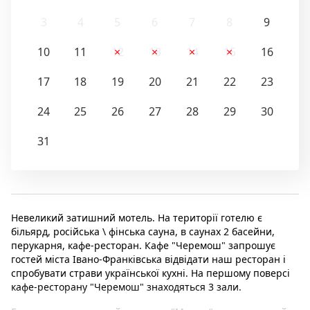
3
4
5
6
7
8
9
10
11
12
13
14
15
16
17
18
19
20
21
22
23
24
25
26
27
28
29
30
31
Невеликий затишний мотель. На території готелю є
більярд, російська \ фінська сауна, в саунах 2 басейни,
перукарня, кафе-ресторан. Кафе "Черемош" запрошує
гостей міста Івано-Франківська відвідати наш ресторан і
спробувати страви української кухні. На першому поверсі
кафе-ресторану "Черемош" знаходяться 3 зали.