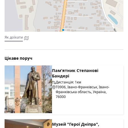
На території готелю працює ресторан, де можна
замовляти харчування.
Як доїхати
Цікаве поруч
Пам'ятник Степанові
Бандері
Дистанція: 1км
Т0906, Івано-Франківськ, Івано-
Франківська область, Україна,
76000
Музей "Герої Дніпра",