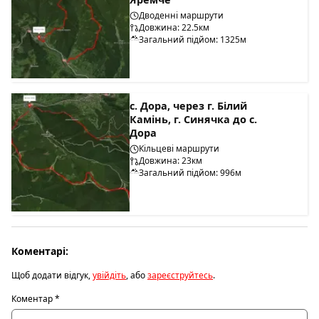
Дводенні маршрути
Довжина: 22.5км
Загальний підйом: 1325м
с. Дора, через г. Білий
Камінь, г. Синячка до с.
Дора
Кільцеві маршрути
Довжина: 23км
Загальний підйом: 996м
Коментарі:
Щоб додати відгук,
увійдіть
, або
зареєструйтесь
.
Коментар
*