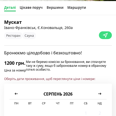
Деталі
Цікаве поруч
Вершини
Маршрути
Мускат
Івано-Франківськ, Є.Коновальця, 260а
Ресторан
Сауна
Бронюємо цілодобово і безкоштовно!
Ми не беремо комісію за бронювання, ви сплачуєте
1200 грн.
таку ж суму, якщо б забронювали номер в обраному
готелі особисто.
Ціна за номер
Оберіть дати проживання, щоб переглянути ціни і номери:
СЕРПЕНЬ 2026
ПН
ВТ
СР
ЧТ
ПТ
СБ
НД
1
2