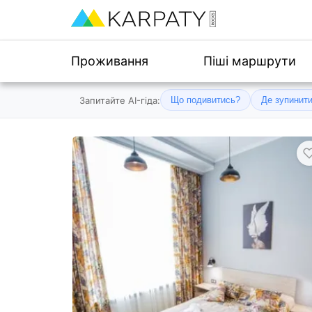
Проживання
Піші маршрути
Запитайте AI-гіда:
Що подивитись?
Де зупинит