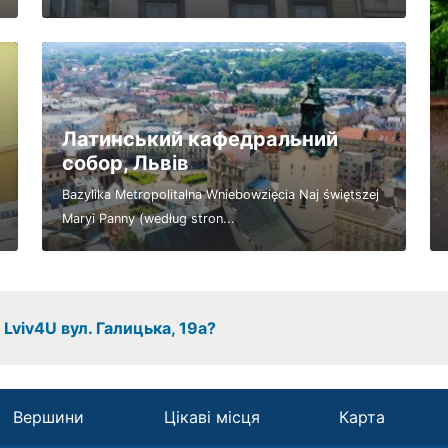
Латинський кафедральний
собор, Львів
Bazylika Metropolitalna Wniebowzięcia Naj świętszej
Maryi Panny (według stron...
 Lviv4U вул. Галицька, 19а?
Вершини
Цікаві місця
Карта