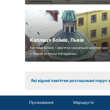
Каплиця Боїмів, Львів
Каплиця Боїмів - пам'ятка сакральної архітектури
у Львові на площі Катедральн...
Які відомі пам'ятки розташовані поруч з
Проживання
Маршрути