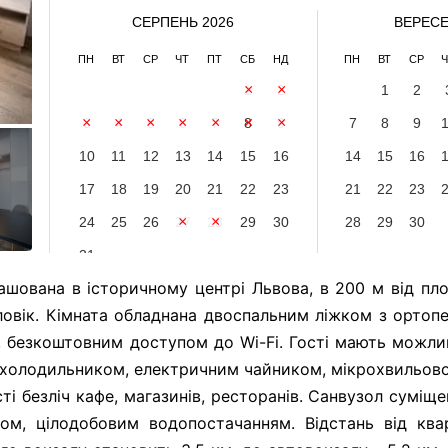
СЕРПЕНЬ 2026
ВЕРЕСЕ
ПН
ВТ
СР
ЧТ
ПТ
СБ
НД
ПН
ВТ
СР
Ч
1
2
1
2
3
4
5
6
7
8
9
7
8
9
10
11
12
13
14
15
16
14
15
16
17
18
19
20
21
22
23
21
22
23
24
25
26
27
28
29
30
28
29
30
31
ташована в історичному центрі Львова, в 200 м від пл
ловік. Кімната обладнана двоспальним ліжком з орто
 безкоштовним доступом до Wi-Fi. Гості мають можли
на холодильником, електричним чайником, мікрохвильов
і безліч кафе, магазинів, ресторанів. Санвузол суміщ
м, цілодобовим водопостачанням. Відстань від квар