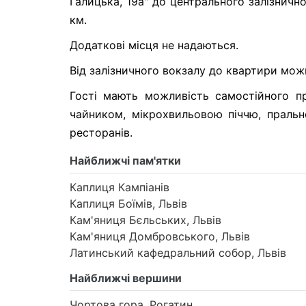
Галицька, 19а" до центрального залізнично
км.
Додаткові місця не надаються.
Від залізничного вокзалу до квартири мож
Гості мають можливість самостійного пр
чайником, мікрохвильовою піччю, пральн
ресторанів.
Найближчі пам'ятки
Каплиця Кампіанів
Каплиця Боїмів, Львів
Кам'яниця Бєльських, Львів
Кам'яниця Домбровського, Львів
Латинський кафедральний собор, Львів
Найближчі вершини
Чортова гора, Рогатин