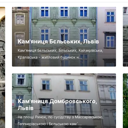
Кам'яниця Бєльських, Львів
Кам'яниця Бєльських, Більських, Кайзерівська,
Кралівська - житловий будинок н...
Кам'яниця Домбровського,
Львів
На площі Ринок, по сусідству з Массарівською,
Геппнерівською і Бєльською кам`...