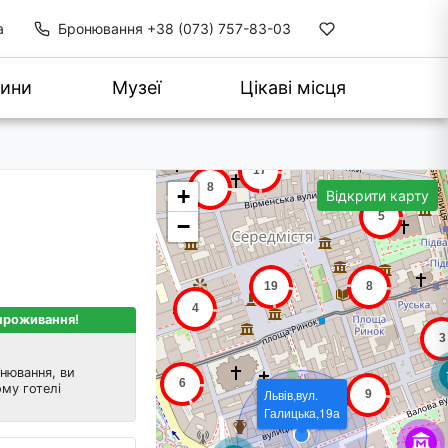
а
Бронювання
+38 (073) 757-83-03
ини
Музеї
Цікаві місця
+
Відкрити карту
−
 проживання!
нювання, ви
му готелі
Львів,вул.
Галицька,19а