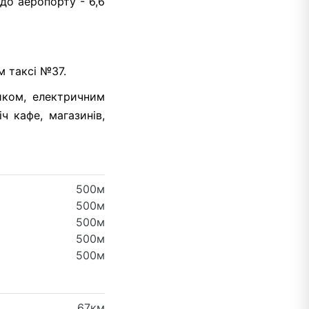
 до аеропорту - 6,6
м таксі №37.
иком, електричним
ч кафе, магазинів,
500м
500м
500м
500м
500м
67км