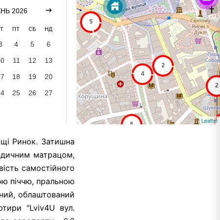
НЬ 2026
Т
ПТ
СБ
НД
3
4
5
6
10
11
12
13
17
18
19
20
24
25
26
27
Leaflet
ощі Ринок. Затишна
педичним матрацом,
вість самостійного
ою піччю, пральною
ений, облаштований
тири "Lviv4U вул.