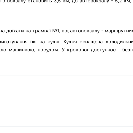
го вокзалу становить 3,5 км, до автовокзалу - 5,2 км,
на доїхати на трамваї №1, від автовокзалу - маршрутни
иготування їжі на кухні. Кухня оснащена холодильн
ою машинкою, посудом. У крокової доступності безлі