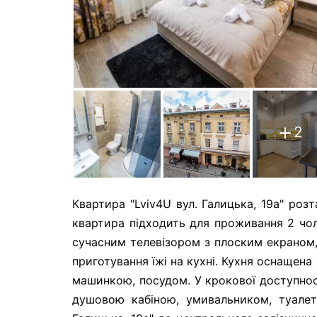
2
Квартира "Lviv4U вул. Галицька, 19а" роз
квартира підходить для проживання 2 чо
сучасним телевізором з плоским екраном,
приготування їжі на кухні. Кухня оснаще
машинкою, посудом. У крокової доступност
душовою кабіною, умивальником, туалето