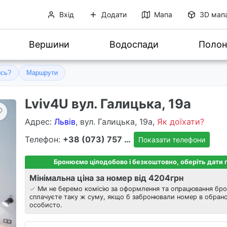
Вхід
Додати
Мапа
3D мап
Вершини
Водоспади
Полон
ись?
Маршрути
Lviv4U вул. Галицька, 19а
Адрес
:
Львів
, вул. Галицька, 19а,
Як доїхати?
Телефон:
+38 (073) 757 8303
Показати телефони
Бронюємо цілодобово і безкоштовно, оберіть дати
Мінімальна ціна за номер від 4204
грн
Ми не беремо комісію за оформлення та опрацювання бро
сплачуєте таку ж суму, якщо б забронювали номер в обрано
особисто.