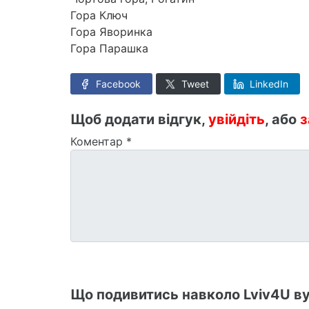
Гора Ключ
Гора Яворинка
Гора Парашка
Facebook
Tweet
LinkedIn
Щоб додати відгук,
увійдіть
, або
з
Коментар
*
Що подивитись навколо Lviv4U вул