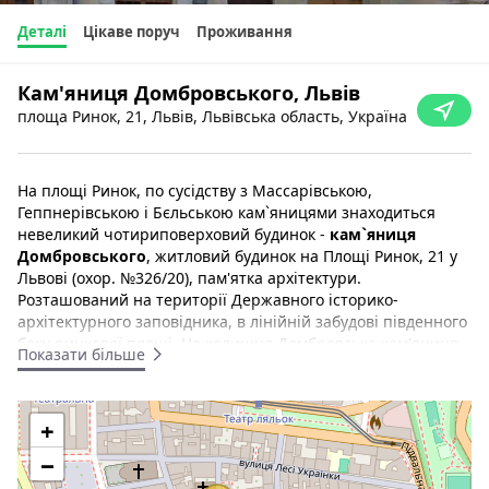
Деталі
Цікаве поруч
Проживання
Кам'яниця Домбровського, Львів
площа Ринок, 21, Львів, Львівська область, Україна
На площі Ринок, по сусідству з Массарівською,
Геппнерівською і Бєльською кам`яницями знаходиться
невеликий чотириповерховий будинок -
кам`яниця
Домбровського
, житловий будинок на Площі Ринок, 21 у
Львові (охор. №326/20), пам'ятка архітектури.
Розташований на території Державного історико-
архітектурного заповідника, в лінійній забудові південного
боку ринкової площі. Це колишня Домбровська кам'яниця
Показати більше
побудована для Андрія Самбора Домбровського у першій
10
половині XVII століття.
+
Пізніше послідовно належала родині Убальдіні (Ubaldini),
Зилькєвичів (Zylkiewicz), Купінських (Kupiński), Нущинських
−
(Nuszczyński).