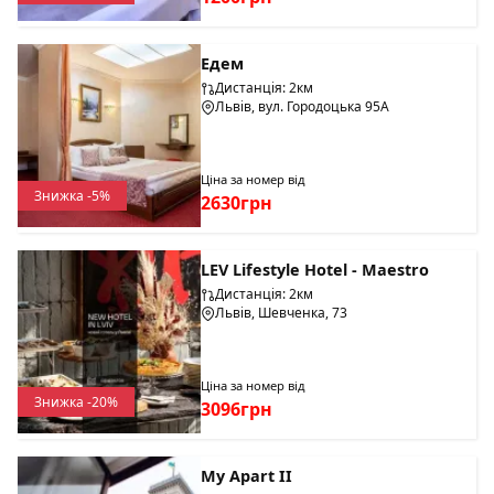
Едем
Дистанція: 2км
Львів, вул. Городоцька 95А
Ціна за номер від
Знижка -5%
2630грн
LEV Lifestyle Hotel - Maestro
Дистанція: 2км
Львів, Шевченка, 73
Ціна за номер від
Знижка -20%
3096грн
My Apart II