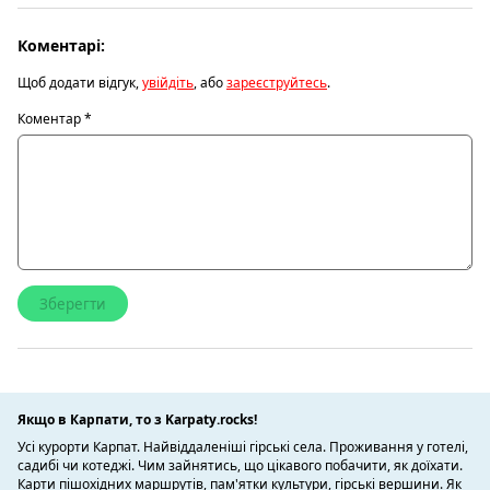
Коментарі:
Щоб додати відгук,
увійдіть
, або
зареєструйтесь
.
Коментар
*
Якщо в Карпати, то з Karpaty.rocks!
Усі курорти Карпат. Найвіддаленіші гірські села. Проживання у готелі,
садибі чи котеджі. Чим зайнятись, що цікавого побачити, як доїхати.
Карти пішохідних маршрутів, пам'ятки культури, гірські вершини. Як