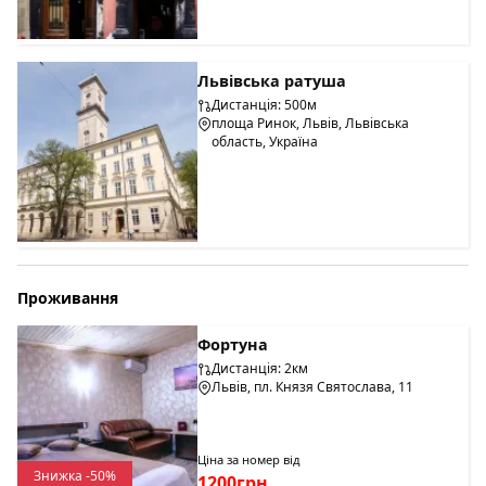
форми вікна. Фасад завершується профільованим
карнизом з кронштейнами. На першому поверсі у світлиці
будинок має орнаментовану світлицю з різьбленими у
Львівська ратуша
камені віконними та дверними прорізами.
Дистанція: 500м
площа Ринок, Львів, Львівська
область, Україна
Проживання
Фортуна
Дистанція: 2км
Львів, пл. Князя Святослава, 11
Ціна за номер від
Знижка -50%
1200грн