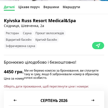
Деталі
Цікаве поруч
Вершини
Маршрути
Kyivska Russ Resort Medical&Spa
Східниця, Шевченка, 2а
Ресторан
Сауна
Прокат велосипедів
Відкритий басейн
Критий басейн
Інфрачервона сауна
Бронюємо цілодобово і безкоштовно!
Ми не беремо комісію за бронювання, ви сплачуєте
4450 грн.
таку ж суму, якщо б забронювали номер в обраному
готелі особисто.
Ціна за номер
Оберіть дати проживання, щоб переглянути ціни і номери:
СЕРПЕНЬ 2026