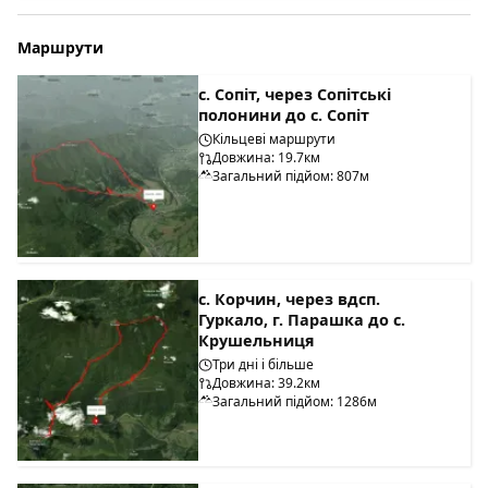
Маршрути
с. Сопіт, через Сопітські
полонини до с. Сопіт
Кільцеві маршрути
Довжина: 19.7км
Загальний підйом: 807м
с. Корчин, через вдсп.
Гуркало, г. Парашка до с.
Крушельниця
Три дні і більше
Довжина: 39.2км
Загальний підйом: 1286м