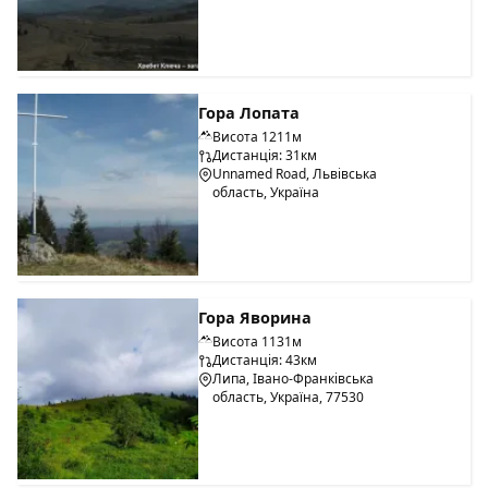
Гора Лопата
Висота 1211м
Дистанція: 31км
Unnamed Road, Львівська
область, Україна
Гора Яворина
Висота 1131м
Дистанція: 43км
Липа, Івано-Франківська
область, Україна, 77530