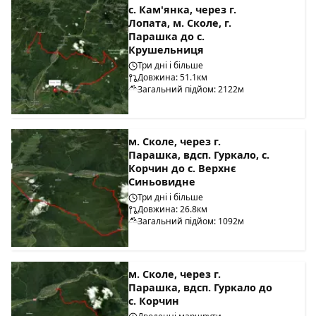
с. Кам'янка, через г.
Лопата, м. Сколе, г.
Парашка до с.
Крушельниця
Три дні і більше
Довжина: 51.1км
Загальний підйом: 2122м
м. Сколе, через г.
Парашка, вдсп. Гуркало, с.
Корчин до с. Верхнє
Синьовидне
Три дні і більше
Довжина: 26.8км
Загальний підйом: 1092м
м. Сколе, через г.
Парашка, вдсп. Гуркало до
с. Корчин