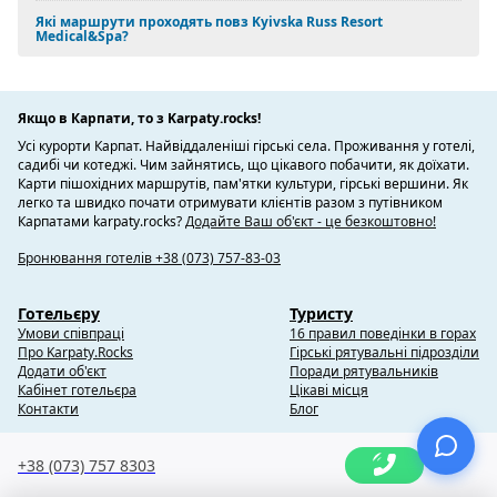
Які маршрути проходять повз Kyivska Russ Resort
Medical&Spa?
Якщо в Карпати, то з Karpaty.rocks!
Усі курорти Карпат. Найвіддаленіші гірські села. Проживання у готелі,
садибі чи котеджі. Чим зайнятись, що цікавого побачити, як доїхати.
Карти пішохідних маршрутів, пам'ятки культури, гірські вершини. Як
легко та швидко почати отримувати клієнтів разом з путівником
Карпатами karpaty.rocks?
Додайте Ваш об'єкт - це безкоштовно!
Бронювання готелів +38 (073) 757-83-03
Готельєру
Туристу
Умови співпраці
16 правил поведінки в горах
Про Karpaty.Rocks
Гірські рятувальні підрозділи
Додати об'єкт
Поради рятувальників
Кабінет готельєра
Цікаві місця
Контакти
Блог
+38 (073) 757 8303
Copyright @ 2010-2014 Karpaty.Rocks