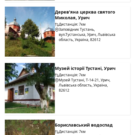
Дерев'яна церква святого
Миколая, Урич
Дистанція: 7км
Заповідник Tустань,
вул.Тустанська, Урич, Львівська
область, Україна, 82612
Музей історії Тустані, Урич
Дистанція: 7км
Музей Тустані, Т-14-21, Урич,
Львівська область, Україна,
82612
Бориславський водоспад
Дистанція: 7км