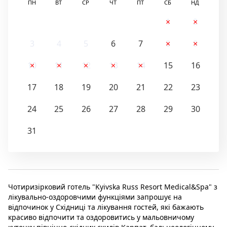
ПН
ВТ
СР
ЧТ
ПТ
СБ
НД
1
2
3
4
5
6
7
8
9
10
11
12
13
14
15
16
17
18
19
20
21
22
23
24
25
26
27
28
29
30
31
Чотиризірковий готель "Kyivska Russ Resort Medical&Spa" з
лікувально-оздоровчими функціями запрошує на
відпочинок у Східниці та лікування гостей, які бажають
красиво відпочити та оздоровитись у мальовничому