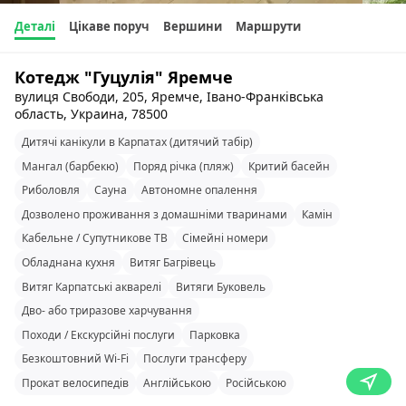
Деталі
Цікаве поруч
Вершини
Маршрути
Котедж "Гуцулія" Яремче
вулиця Свободи, 205, Яремче, Івано-Франківська
область, Украина, 78500
Дитячі канікули в Карпатах (дитячий табір)
Мангал (барбекю)
Поряд річка (пляж)
Критий басейн
Риболовля
Сауна
Автономне опалення
Дозволено проживання з домашніми тваринами
Камін
Кабельне / Супутникове ТВ
Сімейні номери
Обладнана кухня
Витяг Багрівець
Витяг Карпатські акварелі
Витяги Буковель
Дво- або триразове харчування
Походи / Екскурсійні послуги
Парковка
Безкоштовний Wi-Fi
Послуги трансферу
Прокат велосипедів
Англійською
Російською