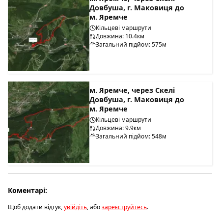
Довбуша, г. Маковиця до
м. Яремче
Кільцеві маршрути
Довжина: 10.4км
Загальний підйом: 575м
м. Яремче, через Скелі
Довбуша, г. Маковиця до
м. Яремче
Кільцеві маршрути
Довжина: 9.9км
Загальний підйом: 548м
Коментарі:
Щоб додати відгук,
увійдіть
, або
зареєструйтесь
.