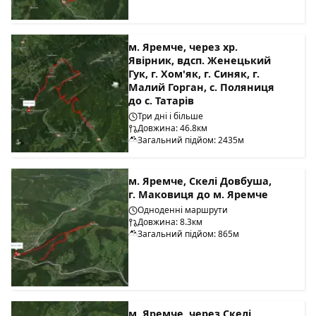
м. Яремче, через хр.
Явірник, вдсп. Женецький
Гук, г. Хом'як, г. Синяк, г.
Малий Горган, с. Поляниця
до с. Татарів
Три дні і більше
Довжина: 46.8км
Загальний підйом: 2435м
м. Яремче, Скелі Довбуша,
г. Маковиця до м. Яремче
Одноденні маршрути
Довжина: 8.3км
Загальний підйом: 865м
м. Яремче, через Скелі