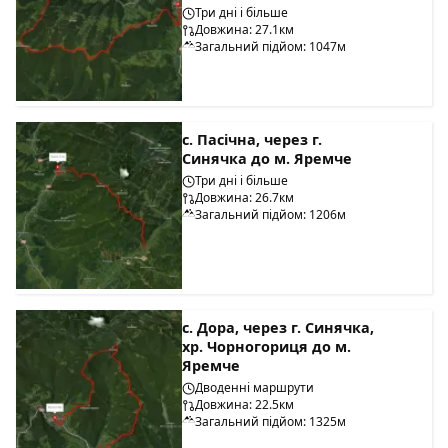
Три дні і більше
Довжина: 27.1км
Загальний підйом: 1047м
с. Пасічна, через г.
Синячка до м. Яремче
Три дні і більше
Довжина: 26.7км
Загальний підйом: 1206м
с. Дора, через г. Синячка,
хр. Чорногориця до м.
Яремче
Дводенні маршрути
Довжина: 22.5км
Загальний підйом: 1325м