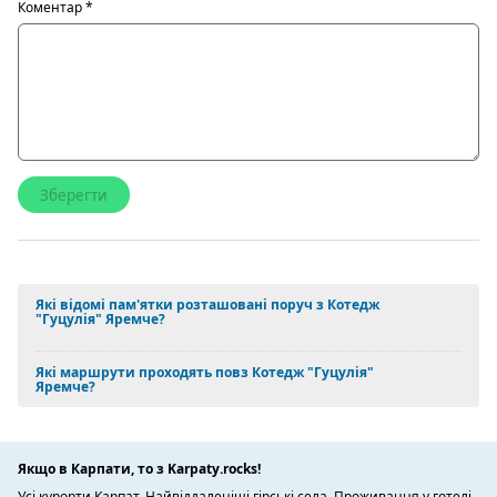
Коментар
*
Які відомі пам'ятки розташовані поруч з Котедж
"Гуцулія" Яремче?
Які маршрути проходять повз Котедж "Гуцулія"
Яремче?
Якщо в Карпати, то з Karpaty.rocks!
Усі курорти Карпат. Найвіддаленіші гірські села. Проживання у готелі,