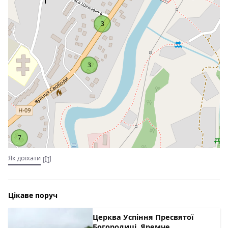
На першому поверсі — зал для відпочинку з каміном
(столики з кріслами, телевізор); кухня, повністю
3
облаштована для самостійного приготування (газова
плита, холодильник, мікрохвильова піч, електрочайник,
столик з кріслами);
На другому поверсі — двокімнатний номер "люкс" (1
3
кімната з виходом на балкон: розкладний диван, столик
з кріслами, шафка, вішаки, санвузол (душова кабіна,
туалет, умивальник); 2 кімната: двоспальне ліжко,
тумбочки, телевізор); 3 кімнати категорії "стандарт" з
балконами (в кожній — двоспальне ліжко, крісла, шафа,
телевізор, санвузол — душова кабіна, туалет,
умивальник);
7
На третьому поверсі — хол з м'якими кріслами та
столиком, 3 кімнати категорії "стандарт" зі зручностями
Як доїхати
на поверсі (в кожній — двоспальне або 2 односпальних
ліжка, крісла, полички, телевізор), санвузол (душова
кабіна, туалет, умивальник).
Цікаве поруч
У котеджі "Гуцулія" до послуг гостей спільна сауна, сад та
устаткування для барбекю. Інші зручності включають
Церква Успіння Пресвятої
загальний лаунж та пральню. На території закладу та в
Богородиці, Яремче