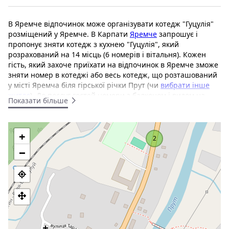
В Яремче відпочинок може організувати котедж "Гуцулія"
розміщений у Яремче. В Карпати
Яремче
запрошує і
пропонує зняти котедж з кухнею "Гуцулія", який
розрахований на 14 місць (6 номерів і вітальня). Кожен
гість, який захоче приїхати на відпочинок в Яремче зможе
зняти номер в котеджі або весь котедж, що розташований
у місті Яремча біля гірської річки Прут (чи
вибрати інше
житло
). До послуг гостей номери з балконом і видом на
Показати більше
гори. Бездротовий доступ до Інтернету (Wi-Fi) надається
безкоштовно.
+
Відстані до гори Говерла - 60 км, ГК Буковель - 40 км, с.
2
Яблуниці - 34 км, смт. Ворохти - 35 км. Сауна на дровах,
−
розрахована на 4 особи. За додаткову плату: трансфер,
транспортні послуги, харчування на замовлення.
Номери забезпечені телевізором. Гості можуть
скористатися повноцінною кухнею з мікрохвильовою
піччю і плитою. Приватна ванна кімната
укомплектована туалетно-косметичними засобами. Із
номеру можна милуватися видом на гори.