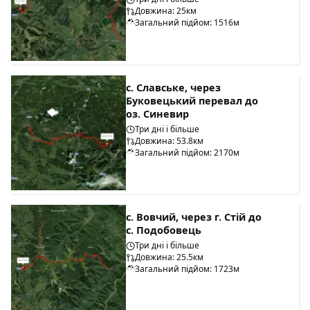
Довжина: 25км
Загальний підйом: 1516м
с. Славське, через
Буковецький перевал до
оз. Синевир
Три дні і більше
Довжина: 53.8км
Загальний підйом: 2170м
с. Вовчий, через г. Стій до
с. Подобовець
Три дні і більше
Довжина: 25.5км
Загальний підйом: 1723м