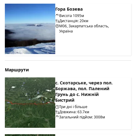
Гора Бозева
Висота 1095м
Дистанція: 20км
М06, Закарпатська область,
Україна
Маршрути
с. Скотарське, через пол.
Боржава, пол. Палений
Грунь до с. Нижній
Бистрий
Три дні і більше
Довжина: 63.7км
Загальний підйом: 3008м