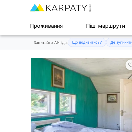
Проживання
Піші маршрути
Запитайте AI-гіда:
Що подивитись?
Де зупинит