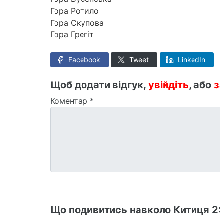
Гора Ротило
Гора Скупова
Гора Грегіт
Facebook
Tweet
LinkedIn
Щоб додати відгук,
увійдіть
, або
з
Коментар
*
Що подивитись навколо Китиця 2