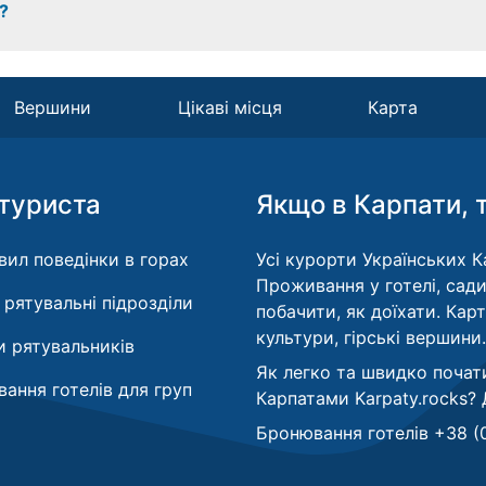
?
Вершини
Цікаві місця
Карта
туриста
Якщо в Карпати, 
вил поведінки в горах
Усі курорти Українських Ка
Проживання у готелі, сади
і рятувальні підрозділи
побачити, як доїхати. Кар
культури, гірські вершини.
 рятувальників
Як легко та швидко почат
ання готелів для груп
Карпатами Karpaty.rocks?
Бронювання готелів +38 (