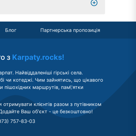
Блог
Партнерська пропозиція
то з
Karpaty.rocks!
рпат. Найвіддаленіші гірські села.
бі чи котеджі. Чим зайнятись, що цікавого
ти пішохідних маршрутів, пам\'ятки
и отримувати клієнтів разом з путівником
Додайте Ваш об'єкт - це безкоштовно
!
073) 757-83-03