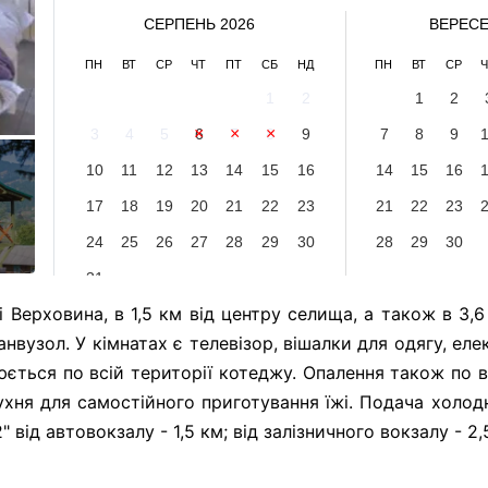
СЕРПЕНЬ 2026
ВЕРЕСЕ
ПН
ВТ
СР
ЧТ
ПТ
СБ
НД
ПН
ВТ
СР
Ч
1
2
1
2
3
4
5
6
7
8
9
7
8
9
10
11
12
13
14
15
16
14
15
16
17
18
19
20
21
22
23
21
22
23
24
25
26
27
28
29
30
28
29
30
31
Верховина, в 1,5 км від центру селища, а також в 3,6
санвузол. У кімнатах є телевізор, вішалки для одягу, ел
юється по всій території котеджу. Опалення також по 
кухня для самостійного приготування їжі. Подача холодн
 від автовокзалу - 1,5 км; від залізничного вокзалу - 2,