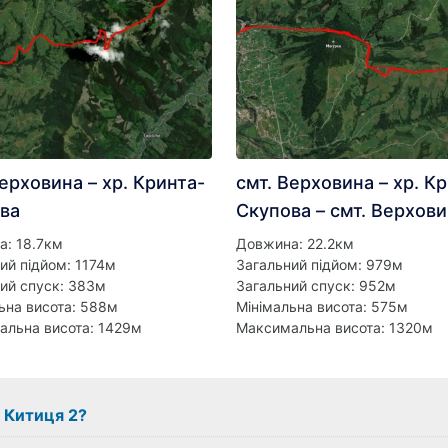
Верховина – хр. Кринта-
смт. Верховина – хр. К
ва
Скупова – смт. Верхов
а: 18.7км
Довжина: 22.2км
ий підйом: 1174м
Загальний підйом: 979м
ий спуск: 383м
Загальний спуск: 952м
ьна висота: 588м
Мінімальна висота: 575м
альна висота: 1429м
Максимальна висота: 1320м
з Китиця 2?