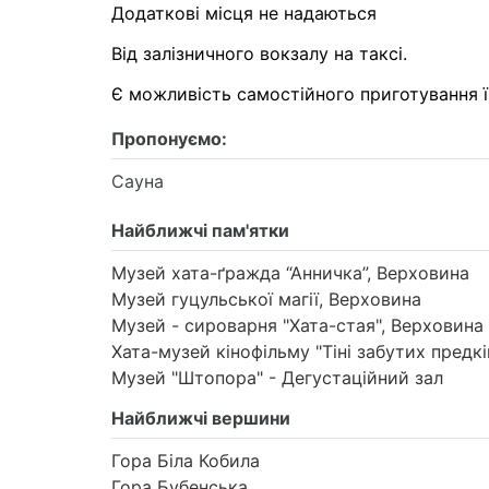
Додаткові місця не надаються
Від залізничного вокзалу на таксі.
Є можливість самостійного приготування їж
Пропонуємо:
Сауна
Найближчі пам'ятки
Музей хата-ґражда “Анничка”, Верховина
Музей гуцульської магії, Верховина
Музей - сироварня "Хата-стая", Верховина
Хата-музей кінофільму "Тіні забутих предкі
Музей "Штопора" - Дегустаційний зал
Найближчі вершини
Гора Біла Кобила
Гора Бубенська