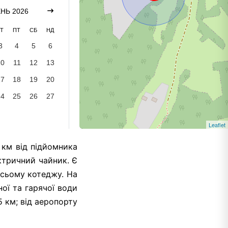
НЬ 2026
Т
ПТ
СБ
НД
3
4
5
6
10
11
12
13
17
18
19
20
24
25
26
27
Leaflet
 км від підйомника
ектричний чайник. Є
всьому котеджу. На
ої та гарячої води
5 км; від аеропорту