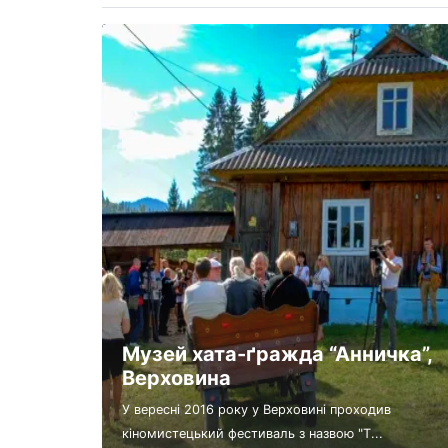
Музей хата-ґражда “Анничка”,
Верховина
У вересні 2016 року у Верховині проходив
кіномистецький фестиваль з назвою "Т...