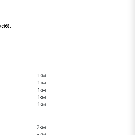
сіб).
1км
1км
1км
1км
1км
7км
9км