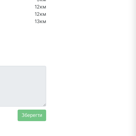
12км
12км
13км