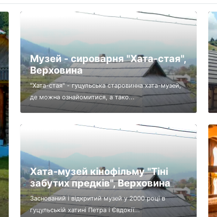
Музей - сироварня "Хата-стая",
Верховина
"Хата-стая" - гуцульська старовинна хата-музей,
де можна ознайомитися, а тако...
Хата-музей кінофільму "Тіні
забутих предків", Верховина
Заснований і відкритий музей у 2000 році в
гуцульській хатині Петра і Євдокії...