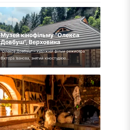
Музей кінофільму "Олекса
Довбуш", Верховина
"Олекса Довбуш" – художній фільм режисера
Віктора Іванова, знятий кіностудією...