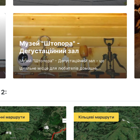
Музей "Штопора" -
Дегустаційний зал
Музей "Штопора" - Дегустаційний зал - це
ідеальне місце для любителів домашнь...
2:
нні маршрути
Кільцеві маршрути