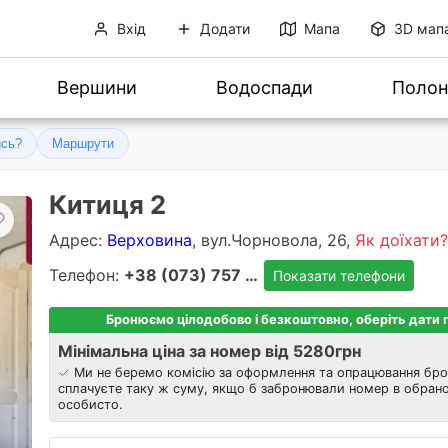
Вхід
Додати
Мапа
3D мап
Вершини
Водоспади
Полон
ись?
Маршрути
Китиця 2
Адрес
:
Верховина
, вул.Чорновола, 26,
Як доїхати?
Телефон:
+38 (073) 757 8303
Показати телефони
Бронюємо цілодобово і безкоштовно, оберіть дати
Мінімальна ціна за номер від 5280
грн
Ми не беремо комісію за оформлення та опрацювання бро
сплачуєте таку ж суму, якщо б забронювали номер в обрано
особисто.