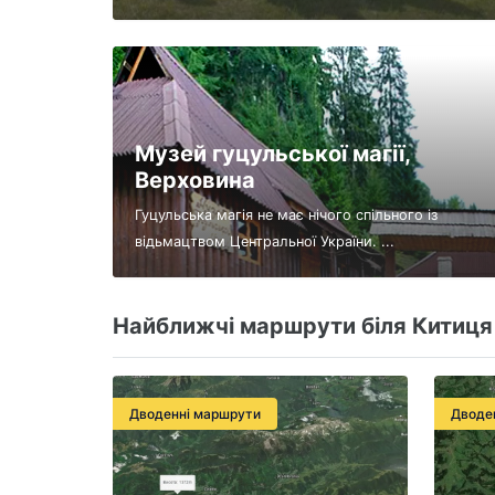
Музей гуцульської магії,
Верховина
Гуцульська магія не має нічого спільного із
відьмацтвом Центральної України. ...
Найближчі маршрути біля Китиця 
Дводенні маршрути
Дводе