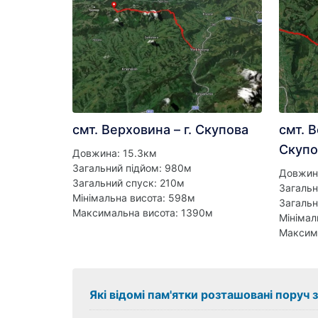
смт. Верховина – г. Скупова
смт. 
Скупо
Довжина: 15.3км
Загальний підйом: 980м
Довжин
Загальний спуск: 210м
Загальн
Мінімальна висота: 598м
Загальн
Максимальна висота: 1390м
Мінімал
Максим
Які відомі пам'ятки розташовані поруч 