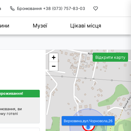
а
Бронювання
+38 (073) 757-83-03
ини
Музеї
Цікаві місця
+
Відкрити карту
−
 проживання!
нювання, ви
му готелі
Верховина,вул.Чорновола,26