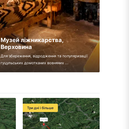
Музей ліжникарства,
Верховина
Для збереження, відродження та популяризації
гуцульських домотканих вовняних ...
Три дні і більше