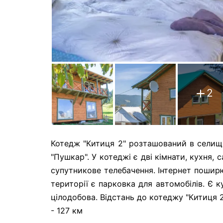
2
Котедж "Китиця 2" розташований в селищі 
"Пушкар". У котеджі є дві кімнати, кухня, 
супутникове телебачення. Інтернет пошир
території є парковка для автомобілів. Є 
цілодобова. Відстань до котеджу "Китиця 2"
- 127 км