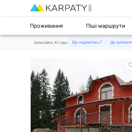
Проживання
Піші маршрути
Запитайте AI-гіда:
Що подивитись?
Де зупинит