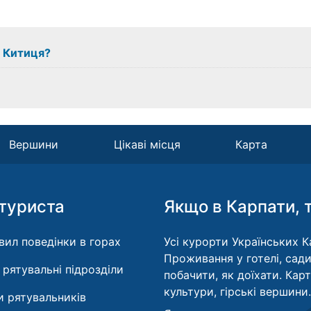
з Китиця?
Вершини
Цікаві місця
Карта
туриста
Якщо в Карпати, 
вил поведінки в горах
Усі курорти Українських Ка
Проживання у готелі, сади
і рятувальні підрозділи
побачити, як доїхати. Кар
культури, гірські вершини.
 рятувальників