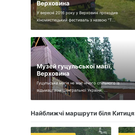
Верховина
У вересні 2016 року у Верховині проходив
кіномистецький фестиваль з назвою "Т...
Музей гуцульської магії,
Верховина
Гуцульська магія не має нічого спільного із
відьмацтвом Центральної України. ...
Найближчі маршрути біля Китиця