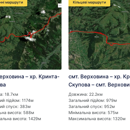
нні маршрути
Кільцеві маршрути
Верховина – хр. Кринта-
смт. Верховина – хр. К
ва
Скупова – смт. Верхов
а: 18.7км
Довжина: 22.2км
ий підйом: 1174м
Загальний підйом: 979м
ий спуск: 383м
Загальний спуск: 952м
ьна висота: 588м
Мінімальна висота: 575м
альна висота: 1429м
Максимальна висота: 1320м