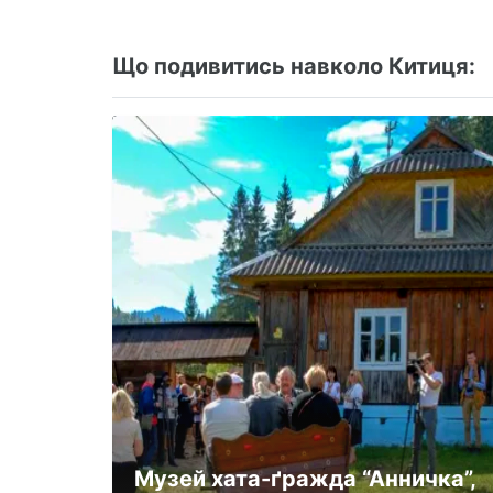
Що подивитись навколо Китиця:
Музей хата-ґражда “Анничка”,