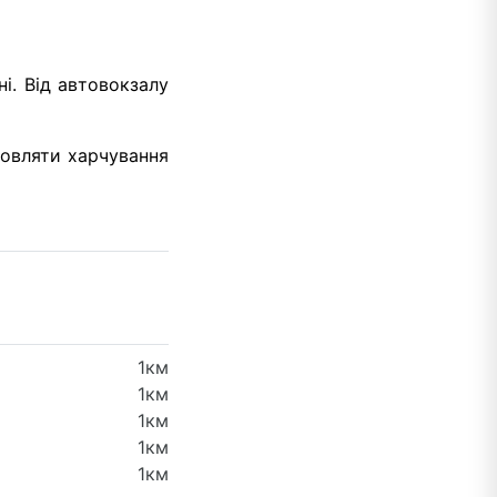
і. Від автовокзалу
мовляти харчування
1км
1км
1км
1км
1км