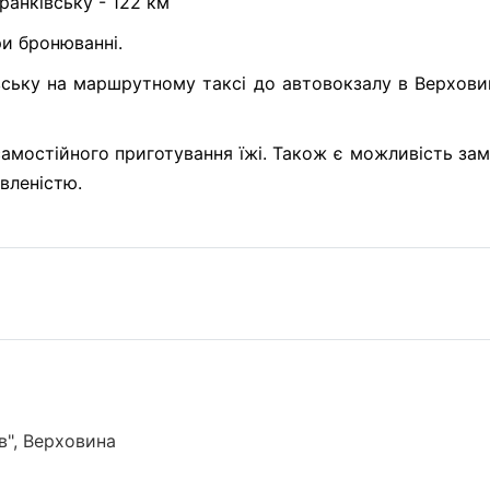
Франківську - 122 км
и бронюванні.
івську на маршрутному таксі до автовокзалу в Верховин
самостійного приготування їжі. Також є можливість за
вленістю.
в", Верховина