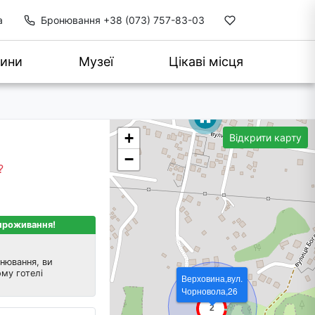
а
Бронювання
+38 (073) 757-83-03
ини
Музеї
Цікаві місця
+
Відкрити карту
−
?
 проживання!
нювання, ви
му готелі
Верховина,вул.
Чорновола,26