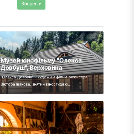
Музей кінофільму "Олекса
Довбуш", Верховина
"Олекса Довбуш" – художній фільм режисера
Віктора Іванова, знятий кіностудією...