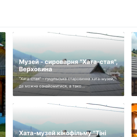
Музей - сироварня "Хата-стая",
Верховина
"Хата-стая" - гуцульська старовинна хата-музей,
де можна ознайомитися, а тако...
Хата-музей кінофільму "Тіні