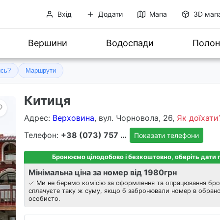
Вхід
Додати
Мапа
3D мап
Вершини
Водоспади
Полон
ись?
Маршрути
Китиця
Адрес
:
Верховина
, вул. Чорновола, 26,
Як доїхати
Телефон:
+38 (073) 757 8303
Показати телефони
Бронюємо цілодобово і безкоштовно, оберіть дати
Мінімальна ціна за номер від 1980
грн
Ми не беремо комісію за оформлення та опрацювання бро
сплачуєте таку ж суму, якщо б забронювали номер в обрано
особисто.