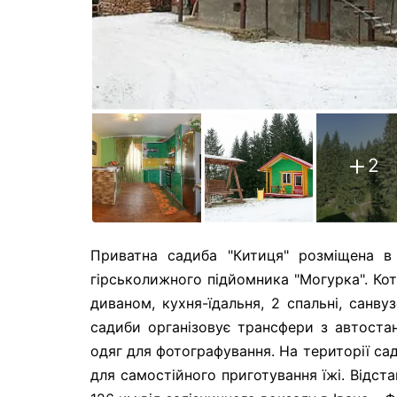
2
Приватна садиба "Китиця" розміщена в
гірськолижного підйомника "Могурка". Ко
диваном, кухня-їдальня, 2 спальні, санв
садиби організовує трансфери з автостанц
одяг для фотографування. На території са
для самостійного приготування їжі. Відста