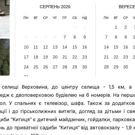
СЕРПЕНЬ 2026
ВЕРЕСЕ
ПН
ВТ
СР
ЧТ
ПТ
СБ
НД
ПН
ВТ
СР
Ч
1
2
1
2
3
4
5
6
7
8
9
7
8
9
10
11
12
13
14
15
16
14
15
16
17
18
19
20
21
22
23
21
22
23
24
25
26
27
28
29
30
28
29
30
31
 селищі Верховина, до центру селища - 1,5 км, а
тедж є двоповерховою будівлею на 6 номерів. На першо
узол. У спальнях є телевізор, шафа. Також за додатко
ії і до гірськолижних витягів, догляд за дітьми і св
диби "Китиця" є дитячий майданчик, гойдалки, парковка.
нь до приватної садиби "Китиця" від автовокзалу - 1,9 