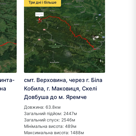
Три дні і більше
ринта-
смт. Верховина, через г. Біла
ина
Кобила, г. Маковиця, Скелі
Довбуша до м. Яремче
Довжина: 63.8км
Загальний підйом: 2447м
Загальний спуск: 2546м
Мінімальна висота: 489м
Максимальна висота: 1488м