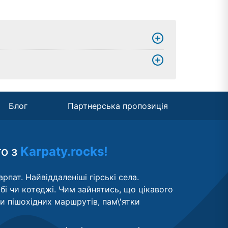
Блог
Партнерська пропозиція
то з
Karpaty.rocks!
рпат. Найвіддаленіші гірські села.
бі чи котеджі. Чим зайнятись, що цікавого
ти пішохідних маршрутів, пам\'ятки