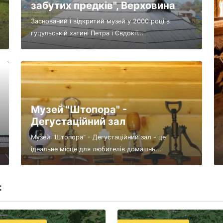
забутих предків", Верховина
Заснований і відкритий музей у 2000 році в
гуцульській хатині Петра і Євдокії...
Музей "Штопора" -
Дегустаційний зал
Музей "Штопора" - Дегустаційний зал - це
ідеальне місце для любителів домашнь...
: