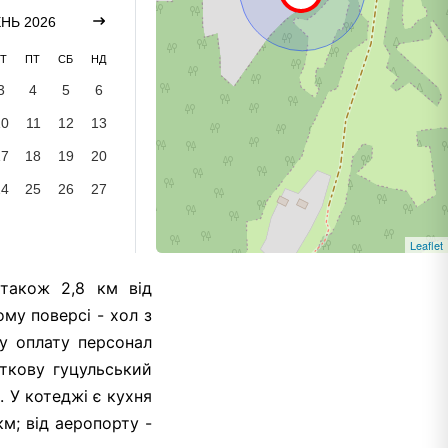
НЬ 2026
Т
ПТ
СБ
НД
3
4
5
6
10
11
12
13
17
18
19
20
24
25
26
27
Leaflet
 також 2,8 км від
му поверсі - хол з
ву оплату персонал
яткову гуцульський
 У котеджі є кухня
км; від аеропорту -