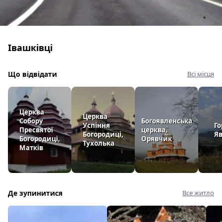
Івашківці
Що відвідати
Всі місця
Церква
Церква
Собору
Богоявленська
Успіння
Го
Пресвятої
церква,
Богородиці,
Яв
Богородиці,
Орявчик
Тухолька
Матків
Де зупинитися
Все житло