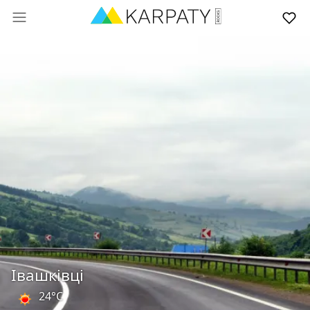
Івашківці
24°C