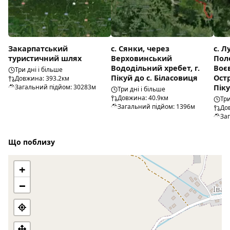
Закарпатський
с. Сянки, через
с. 
туристичний шлях
Верховинський
Пол
Вододільний хребет, г.
Воєв
Три дні і більше
Пікуй до с. Біласовиця
Остр
Довжина: 393.2км
Загальний підйом: 30283м
Піку
Три дні і більше
Довжина: 40.9км
Три
Загальний підйом: 1396м
До
За
Що поблизу
+
−