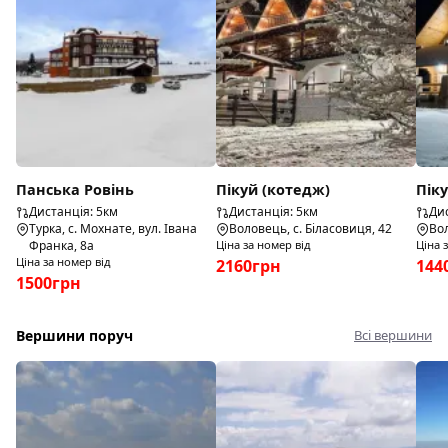
Панська Ровінь
Пікуй (котедж)
Пік
Дистанція: 5км
Дистанція: 5км
Дис
Турка, с. Мохнате, вул. Івана
Воловець, с. Біласовиця, 42
Вол
Франка, 8а
Ціна за номер від
Ціна 
Ціна за номер від
2160грн
144
1500грн
Вершини поруч
Всі вершини