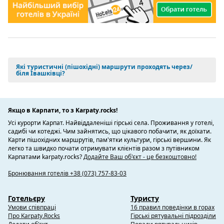
Які туристичні (пішохідні) маршрути проходять через/
біля Івашківці?
Якщо в Карпати, то з Karpaty.rocks!
Усі курорти Карпат. Найвіддаленіші гірські села. Проживання у готелі,
садибі чи котеджі. Чим зайнятись, що цікавого побачити, як доїхати.
Карти пішохідних маршрутів, пам'ятки культури, гірські вершини. Як
легко та швидко почати отримувати клієнтів разом з путівником
Карпатами karpaty.rocks?
Додайте Ваш об'єкт - це безкоштовно!
Бронювання готелів +38 (073) 757-83-03
Готельєру
Туристу
Умови співпраці
16 правил поведінки в горах
Про Karpaty.Rocks
Гірські рятувальні підрозділи