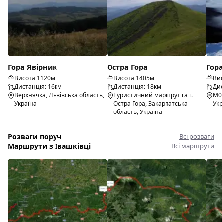
Гора Явірник
Остра Гора
Гор
Висота 1120м
Висота 1405м
Ви
Дистанція: 16км
Дистанція: 18км
Дис
Верхнячка, Львівська область,
Туристичний маршрут га г.
М06
Україна
Остра Гора, Закарпатська
Ук
область, Україна
Розваги поруч
Всі розваги
Маршрути з Івашківці
Всі маршрути