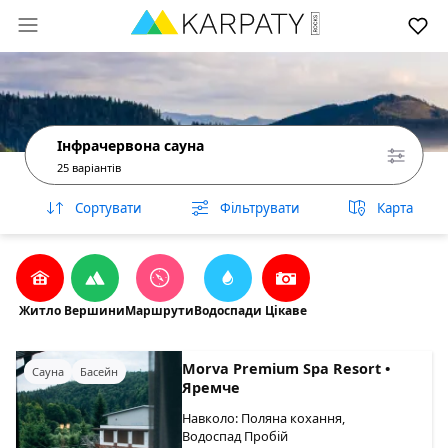
Інфрачервона сауна
25 варіантів
Сортувати
Фільтрувати
Карта
Житло
Вершини
Маршрути
Водоспади
Цікаве
Morva Premium Spa Resort •
Сауна
Басейн
Яремче
Навколо: Поляна кохання,
Водоспад Пробій