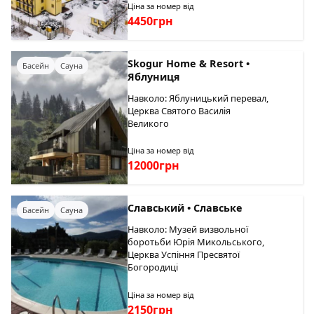
Ціна за номер від
4450грн
Skogur Home & Resort •
Басейн
Сауна
Яблуниця
Навколо: Яблуницький перевал,
Церква Святого Василія
Великого
Ціна за номер від
12000грн
Славський • Славське
Басейн
Сауна
Навколо: Музей визвольної
боротьби Юрія Микольського,
Церква Успіння Пресвятої
Богородиці
Ціна за номер від
2150грн