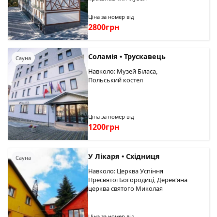
Ціна за номер від
2800грн
Соламія • Трускавець
Сауна
Навколо: Музей Біласа,
Польський костел
Ціна за номер від
1200грн
У Лікаря • Східниця
Сауна
Навколо: Церква Успіння
Пресвятої Богородиці, Дерев'яна
церква святого Миколая
Ціна за номер від