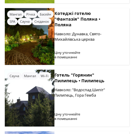
Котеджі готелю
Мангал
Річка
Басейн
"Фантазія" Поляна •
SPA
Сауна
Сніданок
Поляна
Навколо: Дунавка, Свято-
Михайлівська церква
Ціну уточнюйте
в помешканні
Готель "Горянин"
Сауна
Мангал
Wi-Fi
Пилипець • Пилипець
Навколо: "Водоспад Шипіт"
Пилипець, Гора Гемба
Ціну уточнюйте
в помешканні