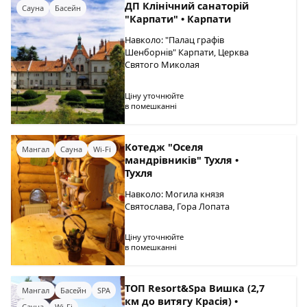
ДП Клінічний санаторій
Сауна
Басейн
"Карпати" • Карпати
Навколо: "Палац графів
Шенборнів" Карпати, Церква
Святого Миколая
Ціну уточнюйте
в помешканні
Котедж "Оселя
Мангал
Сауна
Wi-Fi
мандрівників" Тухля •
Тухля
Навколо: Могила князя
Святослава, Гора Лопата
Ціну уточнюйте
в помешканні
ТОП Resort&Spa Вишка (2,7
Мангал
Басейн
SPA
км до витягу Красія) •
Сауна
Wi-Fi