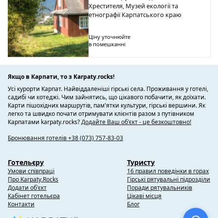
Хрестителя, Музей екології та
етнографії Карпатського краю
Ціну уточнюйте
в помешканні
Якщо в Карпати, то з Karpaty.rocks!
Усі курорти Карпат. Найвіддаленіші гірські села. Проживання у готелі,
садибі чи котеджі. Чим зайнятись, що цікавого побачити, як доїхати.
Карти пішохідних маршрутів, пам'ятки культури, гірські вершини. Як
легко та швидко почати отримувати клієнтів разом з путівником
Карпатами karpaty.rocks?
Додайте Ваш об'єкт - це безкоштовно!
Бронювання готелів +38 (073) 757-83-03
Готельєру
Туристу
Умови співпраці
16 правил поведінки в горах
Про Karpaty.Rocks
Гірські рятувальні підрозділи
Додати об'єкт
Поради рятувальників
Кабінет готельєра
Цікаві місця
Контакти
Блог