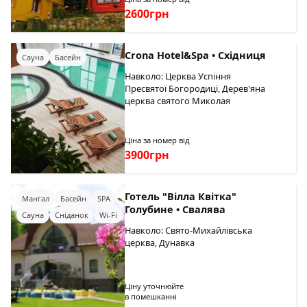
2600грн
Crona Hotel&Spa • Східниця
Сауна
Басейн
Навколо: Церква Успіння
Пресвятої Богородиці, Дерев'яна
церква святого Миколая
Ціна за номер від
3900грн
Готель "Вілла Квітка"
Мангал
Басейн
SPA
Голубине • Свалява
Сауна
Сніданок
Wi-Fi
Навколо: Свято-Михайлівська
церква, Дунавка
Ціну уточнюйте
в помешканні