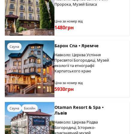
Пророка, Музей Біласа
Ціна за номер від
1480грн
Барон Спа • Яремче
Сауна
Навколо: Церква Успіння
Пресвятої Богородиці, Музей
екології та етнографії
Карпатського краю
Ціна за номер від
5930грн
Otaman Resort & Spa •
Сауна
Басейн
Львів
Навколо: Церква Різдва
Богородиці, Історико-
краєзнавчий музей