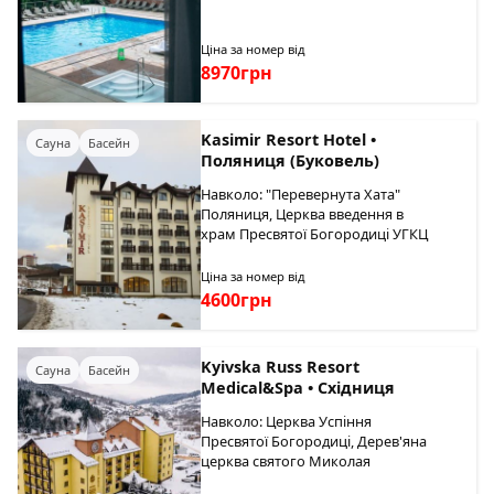
Ціна за номер від
8970грн
Kasimir Resort Hotel •
Сауна
Басейн
Поляниця (Буковель)
Навколо: "Перевернута Хата"
Поляниця, Церква введення в
храм Пресвятої Богородиці УГКЦ
Ціна за номер від
4600грн
Kyivska Russ Resort
Сауна
Басейн
Medical&Spa • Східниця
Навколо: Церква Успіння
Пресвятої Богородиці, Дерев'яна
церква святого Миколая