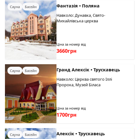
Фантазія • Поляна
Сауна
Басейн
Навколо: Дунавка, Свято-
Михайлівська церква
Ціна за номер від
3660грн
Гранд Алексік • Трускавець
Сауна
Басейн
Навколо: Церква святого Іллі
Пророка, Музей Біласа
Ціна за номер від
1700грн
Алексік • Трускавець
Сауна
Басейн