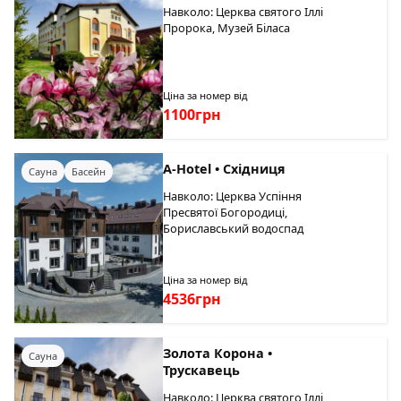
Навколо: Церква святого Іллі
Пророка, Музей Біласа
Ціна за номер від
1100грн
A-Hotel • Східниця
Сауна
Басейн
Навколо: Церква Успіння
Пресвятої Богородиці,
Бориславський водоспад
Ціна за номер від
4536грн
Золота Корона •
Сауна
Трускавець
Навколо: Церква святого Іллі