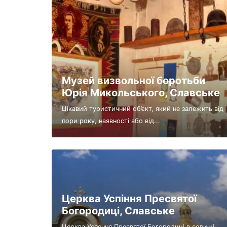
Музей визвольної боротьби
Юрія Микольського, Славське
Цікавий туристичний об’єкт, який не залежить від
пори року, наявності або від...
Церква Успіння Пресвятої
Богородиці, Славське
Церква Успення Пресвятої Богородиці в селищі