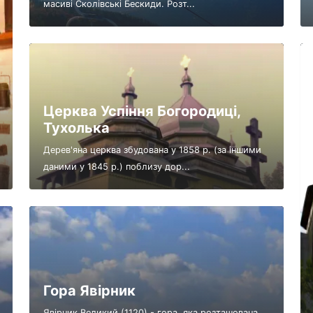
масиві Сколівські Бескиди. Розт...
Церква Успіння Богородиці,
Тухолька
Дерев'яна церква збудована у 1858 р. (за іншими
даними у 1845 р.) поблизу дор...
Гора Явірник
Явірник Великий (1120) - гора, яка розташована