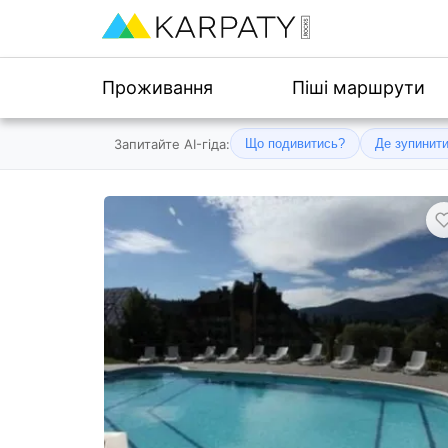
Проживання
Піші маршрути
Запитайте AI-гіда:
Що подивитись?
Де зупинит