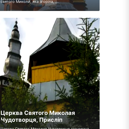
святого Миколи, яка згоріла, ...
Церква Святого Миколая
Чудотворця, Присліп
Церква Святого Миколая Чудотворця заснована