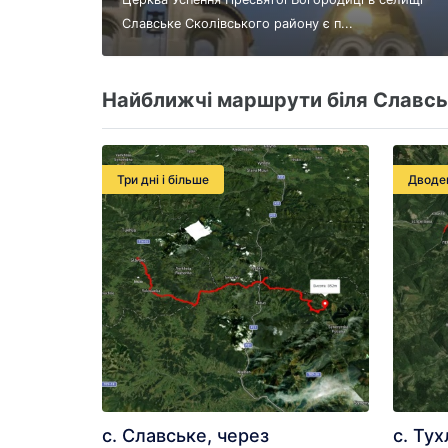
Славське Сколівського району є п...
Найближчі маршрути біля Славсь
Три дні і більше
Дводе
с. Славське, через
с. Тух