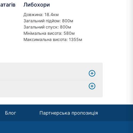
Матагів
Либохори
Довжина: 18.4км
Загальний підйом: 800м
Загальний спуск: 800м
Мінімальна висота: 580м
Максимальна висота: 1355м
Блог
Партнерська пропозиція