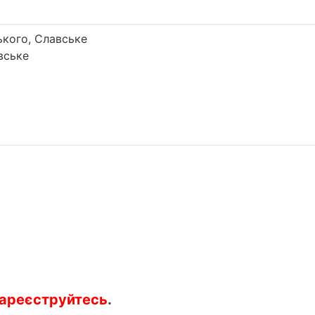
кого, Славське
вське
ареєструйтесь
.