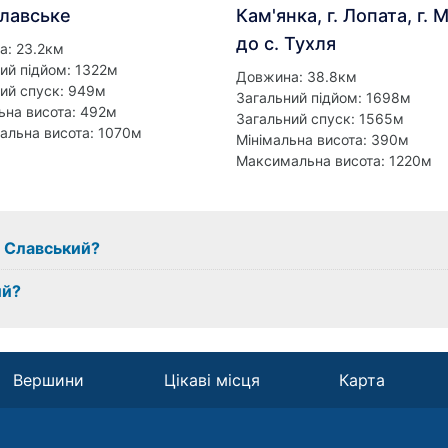
Славське
Кам'янка, г. Лопата, г. 
до с. Тухля
а: 23.2км
ий підйом: 1322м
Довжина: 38.8км
ий спуск: 949м
Загальний підйом: 1698м
ьна висота: 492м
Загальний спуск: 1565м
альна висота: 1070м
Мінімальна висота: 390м
Максимальна висота: 1220м
з Славський?
ий?
Вершини
Цікаві місця
Карта