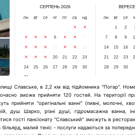
СЕРПЕНЬ 2026
ВЕРЕСЕ
ПН
ВТ
СР
ЧТ
ПТ
СБ
НД
ПН
ВТ
СР
Ч
1
2
1
2
3
4
5
6
7
8
9
7
8
9
10
11
12
13
14
15
16
14
15
16
17
18
19
20
21
22
23
21
22
23
24
25
26
27
28
29
30
28
29
30
31
лищі Славське, в 2,2 км від підйомника "Погар". Но
ночасно зможе прийняти 120 гостей. На території пр
уть прийняти "оригінальні ванні" (пивні, молочні, хво
й, душ Шарко, різні душі, гідромасажна ванна, ін
атися гості пансіонату "Славський" зможуть в ресторані
 більярд, малий теніс - послуги надаються за поперед