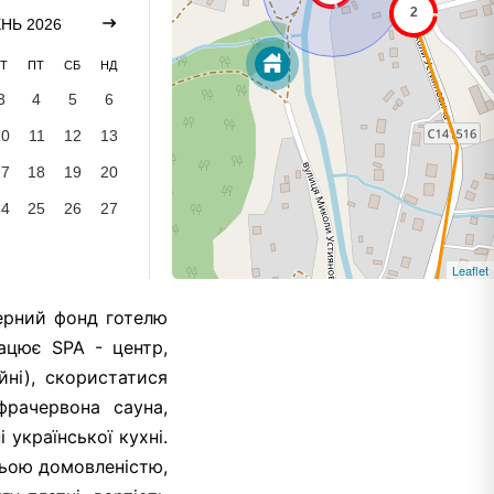
НЬ 2026
Т
ПТ
СБ
НД
3
4
5
6
10
11
12
13
17
18
19
20
24
25
26
27
Leaflet
мерний фонд готелю
ацює SPA - центр,
йні), скористатися
фрачервона сауна,
 української кухні.
ньою домовленістю,