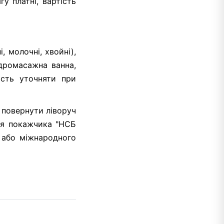
у платні, вартість
, молочні, хвойні),
ідромасажна ванна,
ість уточняти при
 повернути ліворуч
сля покажчика "НСБ
о або міжнародного