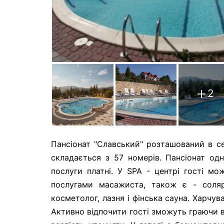
2
Пансіонат "Славський" розташований в се
складається з 57 номерів. Пансіонат од
послуги платні. У SPA - центрі гості мож
послугами масажиста, також є - солярі
косметолог, лазня і фінська сауна. Харчув
Активно відпочити гості зможуть граючи в