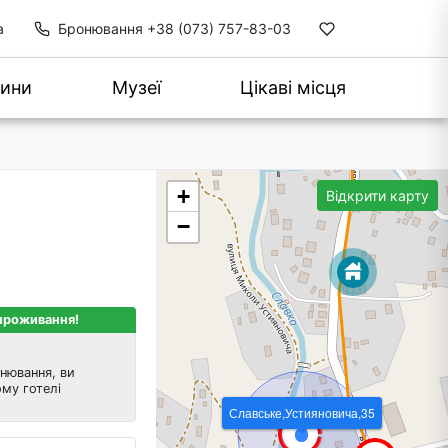
а
Бронювання
+38 (073) 757-83-03
ини
Музеї
Цікаві місця
+
Відкрити карту
−
 проживання!
нювання, ви
му готелі
Славське,Устияновича,35