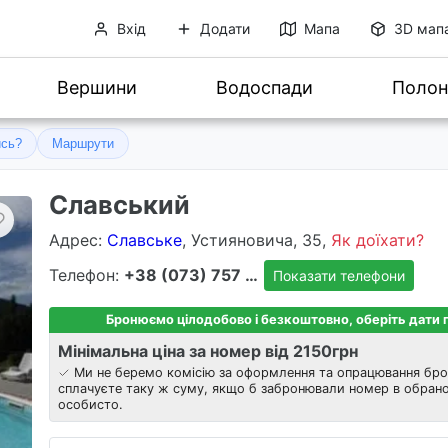
Вхід
Додати
Мапа
3D мап
Вершини
Водоспади
Полон
ись?
Маршрути
Славський
Адрес
:
Славське
, Устияновича, 35,
Як доїхати?
Телефон:
+38 (073) 757 8303
Показати телефони
Бронюємо цілодобово і безкоштовно, оберіть дати
Мінімальна ціна за номер від 2150
грн
Ми не беремо комісію за оформлення та опрацювання бро
сплачуєте таку ж суму, якщо б забронювали номер в обрано
особисто.