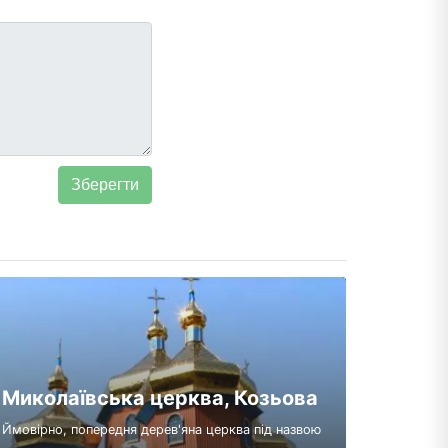
Миколаївська церква, Козьова
Ймовірно, попередня дерев'яна церква під назвою