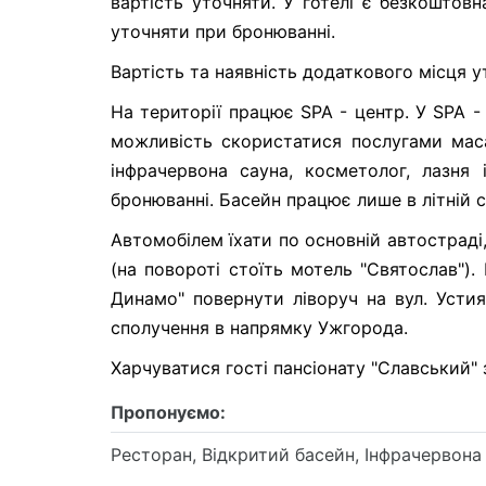
вартість уточняти. У готелі є безкоштовн
уточняти при бронюванні.
Вартість та наявність додаткового місця у
На території працює SPA - центр. У SPA - ц
можливість скористатися послугами маса
інфрачервона сауна, косметолог, лазня 
бронюванні. Басейн працює лише в літній с
Автомобілем їхати по основній автостраді
(на повороті стоїть мотель "Святослав")
Динамо" повернути ліворуч на вул. Усти
сполучення в напрямку Ужгорода.
Харчуватися гості пансіонату "Славський" 
Пропонуємо:
Ресторан, Відкритий басейн, Інфрачервона