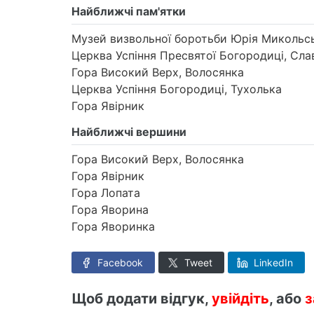
Найближчі пам'ятки
Музей визвольної боротьби Юрія Микольсь
Церква Успіння Пресвятої Богородиці, Сла
Гора Високий Верх, Волосянка
Церква Успіння Богородиці, Тухолька
Гора Явірник
Найближчі вершини
Гора Високий Верх, Волосянка
Гора Явірник
Гора Лопата
Гора Яворина
Гора Яворинка
Facebook
Tweet
LinkedIn
Щоб додати відгук,
увійдіть
, або
з