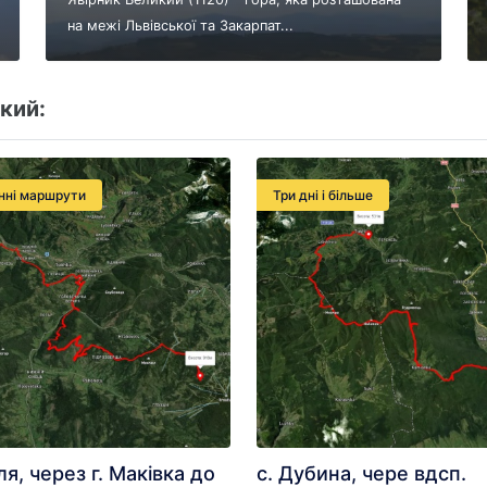
на межі Львівської та Закарпат...
кий:
нні маршрути
Три дні і більше
ля, через г. Маківка до
с. Дубина, чере вдсп.