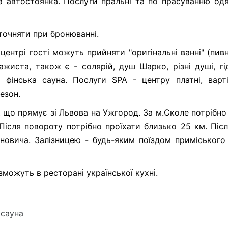
а автостоянка. Послуги пральні та по прасуванню одяг
точняти при бронюванні.
ентрі гості можуть прийняти "оригінальні ванні" (пивні
жиста, також є - солярій, душ Шарко, різні душі, г
і фінська сауна. Послуги SPA - центру платні, варт
езон.
, що прямує зі Львова на Ужгород. За м.Сколе потрібно
. Після повороту потрібно проїхати близько 25 км. Пі
яновича. Залізницею - будь-яким поїздом приміськог
зможуть в ресторані української кухні.
 сауна