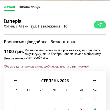
Деталі
Цікаве поруч
Імперія
Хотин, с.Атаки, вул. Незалежності, 10
Бронюємо цілодобово і безкоштовно!
Ми не беремо комісію за бронювання, ви сплачуєте
1100 грн.
таку ж суму, якщо б забронювали номер в обраному
готелі особисто.
Ціна за номер
Оберіть дати проживання, щоб переглянути ціни і номери:
СЕРПЕНЬ 2026
ПН
ВТ
СР
ЧТ
ПТ
СБ
НД
1
2
3
4
5
6
7
8
9