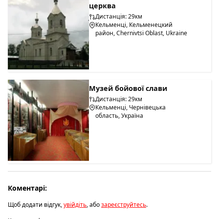
церква
Дистанція: 29км
Кельменці, Кельменецкий
район, Chernivtsi Oblast, Ukraine
Музей бойової слави
Дистанція: 29км
Кельменці, Чернівецька
область, Україна
Коментарі:
Щоб додати відгук,
увійдіть
, або
зареєструйтесь
.