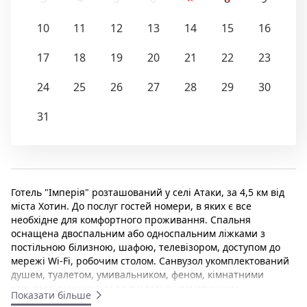
10
11
12
13
14
15
16
17
18
19
20
21
22
23
24
25
26
27
28
29
30
31
Готель "Імперія" розташований у селі Атаки, за 4,5 км від
міста Хотин. До послуг гостей номери, в яких є все
необхідне для комфортного проживання. Спальня
оснащена двоспальним або односпальним ліжками з
постільною білизною, шафою, телевізором, доступом до
мережі Wi-Fi, робочим столом. Санвузол укомплектований
душем, туалетом, умивальником, феном, кімнатними
капцями, рушниками та туалетно-косметичним
Показати більше
приладдям. У номерах заборонено палити. На території