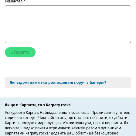
Коментар
*
Які відомі пам'ятки розташовані поруч з Імперія?
Якщо в Карпати, то з Karpaty.rocks!
Усі курорти Карпат. Найвіддаленіші гірські села. Проживання у готелі,
садибі чи котеджі. Чим зайнятись, що цікавого побачити, як доїхати.
Карти пішохідних маршрутів, пам'ятки культури, гірські вершини. Як
легко та швидко почати отримувати клієнтів разом з путівником
Карпатами karpaty.rocks?
Додайте Ваш об'єкт - це безкоштовно!