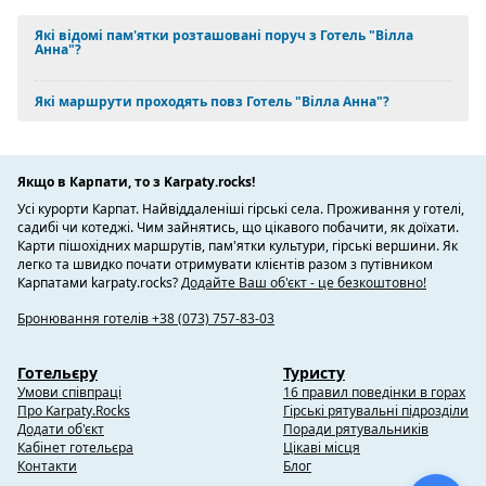
Які відомі пам'ятки розташовані поруч з Готель "Вілла
Анна"?
Які маршрути проходять повз Готель "Вілла Анна"?
Якщо в Карпати, то з Karpaty.rocks!
Усі курорти Карпат. Найвіддаленіші гірські села. Проживання у готелі,
садибі чи котеджі. Чим зайнятись, що цікавого побачити, як доїхати.
Карти пішохідних маршрутів, пам'ятки культури, гірські вершини. Як
легко та швидко почати отримувати клієнтів разом з путівником
Карпатами karpaty.rocks?
Додайте Ваш об'єкт - це безкоштовно!
Бронювання готелів +38 (073) 757-83-03
Готельєру
Туристу
Умови співпраці
16 правил поведінки в горах
Про Karpaty.Rocks
Гірські рятувальні підрозділи
Додати об'єкт
Поради рятувальників
Кабінет готельєра
Цікаві місця
Контакти
Блог