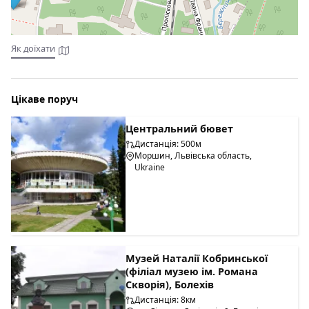
Як доїхати
Цікаве поруч
Центральний бювет
Дистанція: 500м
Моршин, Львівська область,
Ukraine
Музей Наталії Кобринської
(філіал музею ім. Романа
Скворія), Болехів
Дистанція: 8км