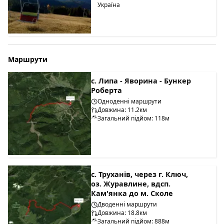
Україна
Маршрути
c. Липа - Яворина - Бункер
Роберта
Одноденні маршрути
Довжина: 11.2км
Загальний підйом: 118м
с. Труханів, через г. Ключ,
оз. Журавлине, вдсп.
Кам'янка до м. Сколе
Дводенні маршрути
Довжина: 18.8км
Загальний підйом: 888м