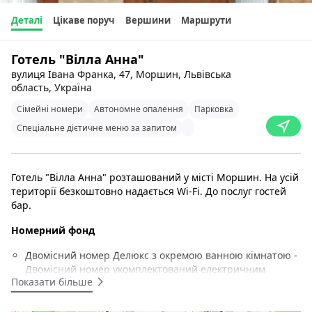
Деталі
Цікаве поруч
Вершини
Маршрути
Готель "Вілла Анна"
вулиця Івана Франка, 47, Моршин, Львівська
область, Україна
Сімейні номери
Автономне опалення
Парковка
Спеціальне дієтичне меню за запитом
Готель "Вілла Анна" розташований у місті Моршин. На усій
території безкоштовно надається Wi-Fi. До послуг гостей
бар.
Номерний фонд
Двомісний номер Делюкс з окремою ванною кімнатою -
Двомісний номер укомплектований електричним
Показати більше
чайником і кухонним посудом.
Люкс з ліжком розміру "king-size" -
Люкс з диваном
3