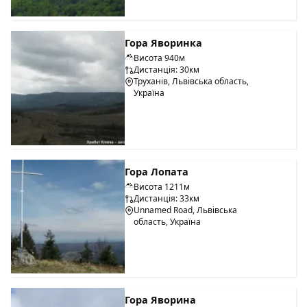
Гора Яворинка
Висота 940м
Дистанція: 30км
Труханів, Львівська область,
Україна
Гора Лопата
Висота 1211м
Дистанція: 33км
Unnamed Road, Львівська
область, Україна
Гора Яворина