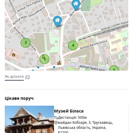
кімната укомплектована феном, безкоштовними туалетно-
косметичним засобами і рушниками. У номерах
встановлено письмовий стіл.
3
4
3
5
Як доїхати
Цікаве поруч
Музей Біласа
Дистанція: 500м
майдан Кобзаря, 3, Трускавець,
У готелі працює фітнес-центр. Серед інших зручностей
Львівська область, Україна,
82200
послуга доставки продуктів, конференц-зали та ігрова