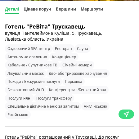
Деталі
Цікаве поруч
Вершини
Маршрути
Готель "РеВіта" Трускавець
вулиця Пантелеймона Куліша, 5, Трускавець,
Львівська область, Україна
Оздоровчий SPA-центр
Ресторан
Сауна
Автономне опалення
Кондиціонер
Кабельне / Супутникове ТВ
Сімейні номери
Лікувальний масаж
Дво- або триразове харчування
Походи / Екскурсійні послуги
Парковка
Безкоштовний Wi-Fi
Конференц-зал/Бенкетний зал
Послуги няні
Послуги трансферу
Спеціальне дієтичне меню за запитом
Англійською
Російською
Готель "РеВіта" розташований у Трускавці. До послуг