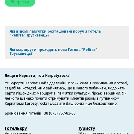
Які відомі пам'ятки розташовані поруч з Готель
"РеВіта" Трускавець?
Які маршрути проходять повз Готель "РеВіта"
Трускавець?
Якщо в Карпати, то з Karpaty.rocks!
Усі курорти Карпат. Найвіддаленіші гірські села. Проживання у готелі,
садибі чи котеджі. Чим зайнятись, що цікавого побачити, як доїхати.
Карти пішохідних маршрутів, пам'ятки культури, гірські вершини. Як
легко та швидко почати отримувати клієнтів разом з путівником
Карпатами karpaty.rocks?
Додайте Ваш об'єкт - це безкоштовно!
Бронювання готелів +38 (073) 757-83-03
Готельєру
Туристу
Умови співпраці
16 правил поведінки в горах