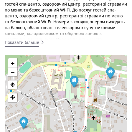
гостей спа-центр, оздоровчий центр, ресторан зі стравами
по меню та безкоштовний Wi-Fi. До послуг гостей спа-
центр, оздоровчий центр, ресторан зі стравами по меню
та безкоштовний Wi-Fi. Номери з кондиціонером виходять
на балкон, облаштовані телевізором з супутниковими
каналами, холодильником та обідньою зоною з
електричним чайником. Окрема ванна кімната
Показати більше
укомплектована феном, безкоштовними туалетно-
косметичним засобами і рушниками. У номерах
встановлено письмовий стіл.
+
У готелі працює фітнес-центр. Серед інших зручностей
−
послуга доставки продуктів, конференц-зали та ігрова
кімната. До послуг гостей різноманітні розваги, у тому
числі spa та сауна. Залізничний вокзал Трускавця
розташований за 1 км від готелю. Відстань до
міжнародного аеропорту Львова становить 80 км. Це
улюблений район наших гостей у напрямку Трускавець,
відповідно до незалежних відгуків.
Номери з кондиціонером виходять на балкон, облаштовані
телевізором з супутниковими каналами, холодильником та
обідньою зоною з електричним чайником. Окрема ванна