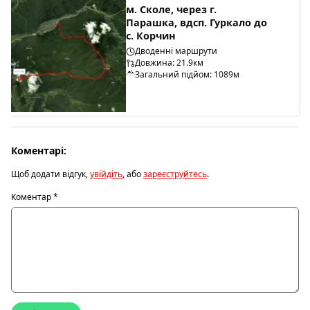
м. Сколе, через г.
Парашка, вдсп. Гуркало до
с. Корчин
Дводенні маршрути
Довжина: 21.9км
Загальний підйом: 1089м
Коментарі:
Щоб додати відгук,
увійдіть
, або
зареєструйтесь
.
Коментар
*