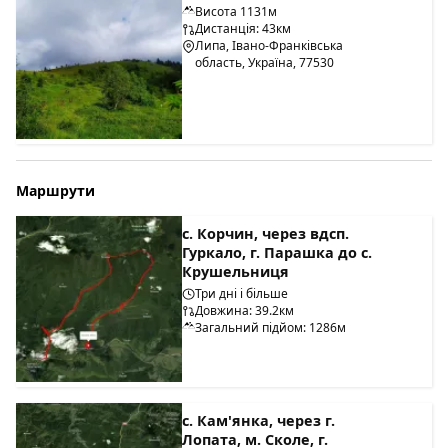
Висота 1131м
Дистанція: 43км
Липа, Івано-Франківська
область, Україна, 77530
Маршрути
с. Корчин, через вдсп.
Гуркало, г. Парашка до с.
Крушельниця
Три дні і більше
Довжина: 39.2км
Загальний підйом: 1286м
с. Кам'янка, через г.
Лопата, м. Сколе, г.