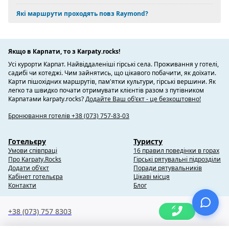
Які маршрути проходять повз Raymond?
Якщо в Карпати, то з Karpaty.rocks!
Усі курорти Карпат. Найвіддаленіші гірські села. Проживання у готелі,
садибі чи котеджі. Чим зайнятись, що цікавого побачити, як доїхати.
Карти пішохідних маршрутів, пам'ятки культури, гірські вершини. Як
легко та швидко почати отримувати клієнтів разом з путівником
Карпатами karpaty.rocks?
Додайте Ваш об'єкт - це безкоштовно!
Бронювання готелів +38 (073) 757-83-03
Готельєру
Туристу
Умови співпраці
16 правил поведінки в горах
Про Karpaty.Rocks
Гірські рятувальні підрозділи
Додати об'єкт
Поради рятувальників
Кабінет готельєра
Цікаві місця
Контакти
Блог
+38 (073) 757 8303
Copyright @ 2010-2014 Karpaty.Rocks