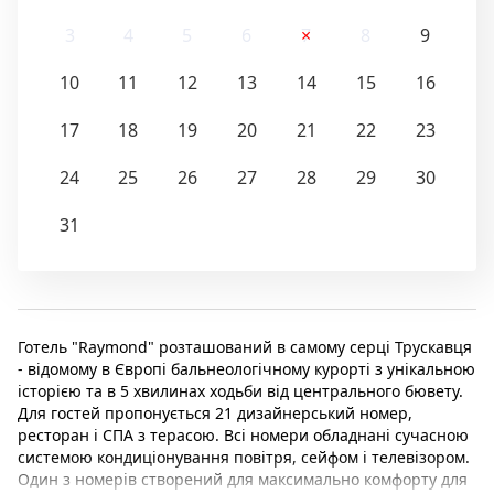
3
4
5
6
7
8
9
10
11
12
13
14
15
16
17
18
19
20
21
22
23
24
25
26
27
28
29
30
31
Готель "Raymond" розташований в самому серці Трускавця
- відомому в Європі бальнеологічному курорті з унікальною
історією та в 5 хвилинах ходьби від центрального бювету.
Для гостей пропонується 21 дизайнерський номер,
ресторан і СПА з терасою. Всі номери обладнані сучасною
системою кондиціонування повітря, сейфом і телевізором.
Один з номерів створений для максимально комфорту для