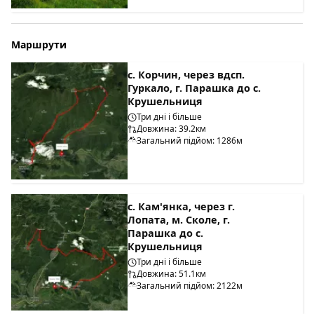
Маршрути
с. Корчин, через вдсп.
Гуркало, г. Парашка до с.
Крушельниця
Три дні і більше
Довжина: 39.2км
Загальний підйом: 1286м
с. Кам'янка, через г.
Лопата, м. Сколе, г.
Парашка до с.
Крушельниця
Три дні і більше
Довжина: 51.1км
Загальний підйом: 2122м