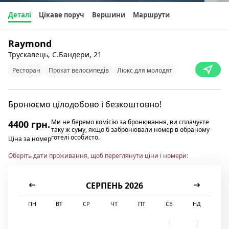
Деталі
Цікаве поруч
Вершини
Маршрути
Raymond
Трускавець, C.Бандери, 21
Ресторан
Прокат велосипедів
Люкс для молодят
Бронюємо цілодобово і безкоштовно!
Ми не беремо комісію за бронювання, ви сплачуєте
4400 грн.
таку ж суму, якщо б забронювали номер в обраному
готелі особисто.
Ціна за номер
Оберіть дати проживання, щоб переглянути ціни і номери:
СЕРПЕНЬ 2026
ПН
ВТ
СР
ЧТ
ПТ
СБ
НД
1
2