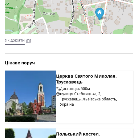
кожному гостю вибрати собі відповідне частування.
Як доїхати
Цікаве поруч
Церква Святого Миколая,
Трускавець
Дистанція: 500м
вулиця Стебницька, 2,
Трускавець, Львівська область,
Україна
Польський костел,