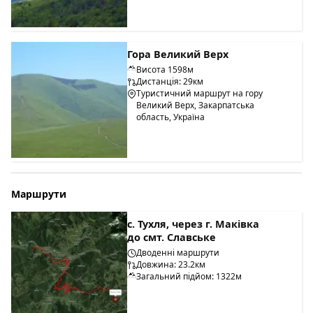
Гора Великий Верх
Висота 1598м
Дистанція: 29км
Туристичний маршрут на гору
Великий Верх, Закарпатська
область, Україна
Маршрути
с. Тухля, через г. Маківка
до смт. Славське
Дводенні маршрути
Довжина: 23.2км
Загальний підйом: 1322м