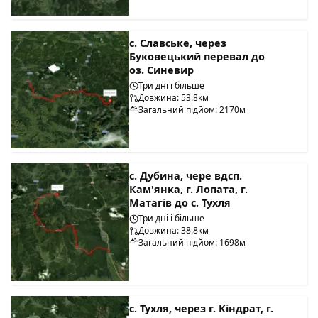
с. Славське, через
Буковецький перевал до
оз. Синевир
Три дні і більше
Довжина: 53.8км
Загальний підйом: 2170м
с. Дубина, чере вдсп.
Кам'янка, г. Лопата, г.
Матагів до с. Тухля
Три дні і більше
Довжина: 38.8км
Загальний підйом: 1698м
с. Тухля, через г. Кіндрат, г.