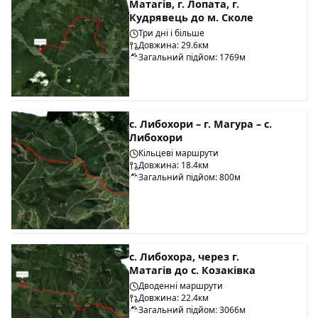
Матагів, г. Лопата, г.
Кудрявець до м. Сколе
Три дні і більше
Довжина: 29.6км
Загальний підйом: 1769м
с. Либохори – г. Магура – с.
Либохори
Кільцеві маршрути
Довжина: 18.4км
Загальний підйом: 800м
с. Либохора, через г.
Матагів до с. Козаківка
Дводенні маршрути
Довжина: 22.4км
Загальний підйом: 3066м