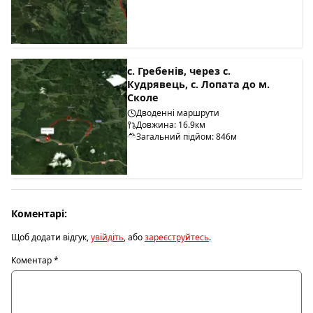
с. Гребенів, через с.
Кудрявець, с. Лопата до м.
Сколе
Дводенні маршрути
Довжина: 16.9км
Загальний підйом: 846м
Коментарі:
Щоб додати відгук,
увійдіть
, або
зареєструйтесь
.
Коментар
*