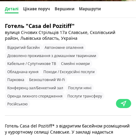
Деталі
Цікаве поруч
Вершини
Маршрути
Готель "Casa del Pozitiff"
вулиця Січових Стрільців 17а Славське, Сколівський
район, Львівська область, Україна
Відкритий басейн
Автономне опалення
Дозволено проживання з домашніми тваринами
Кабельне / Супутникове ТВ
Сімейні номери
Обладнана кухня
Походи / Екскурсійні послуги
Парковка
Безкоштовний Wi-Fi
Конференц-зал/Бенкетний зал
Послуги няні
Оренда лижного спорядження
Послуги трансферу
Російською
Готель Casa del Pozitiff* з відкритим басейном розміщений
у курортному селищі Славське. У закладі надається