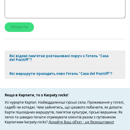
Які відомі пам'ятки розташовані поруч з Готель "Casa
del Pozitiff"?
Які маршрути проходять повз Готель "Casa del Pozitiff"?
Якщо в Карпати, то з Karpaty.rocks!
Усі курорти Карпат. Найвіддаленіші гірські села. Проживання у готелі,
садибі чи котеджі. Чим зайнятись, що цікавого побачити, як доїхати.
Карти пішохідних маршрутів, пам'ятки культури, гірські вершини. Як
легко та швидко почати отримувати клієнтів разом з путівником
Карпатами karpaty.rocks?
Додайте Ваш об'єкт - це безкоштовно!