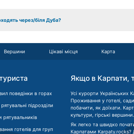
оходять через/біля Дуба?
Вершини
Цікаві місця
Карта
туриста
Якщо в Карпати, 
вил поведінки в горах
Усі курорти Українських Ка
Проживання у готелі, сади
і рятувальні підрозділи
побачити, як доїхати. Кар
культури, гірські вершини.
 рятувальників
Як легко та швидко почат
ання готелів для груп
Карпатами Karpaty.rocks?