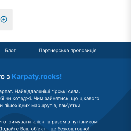
Блог
Партнерська пропозиція
то з
Karpaty.rocks!
рпат. Найвіддаленіші гірські села.
бі чи котеджі. Чим зайнятись, що цікавого
ти пішохідних маршрутів, пам\'ятки
и отримувати клієнтів разом з путівником
Додайте Ваш об'єкт - це безкоштовно
!