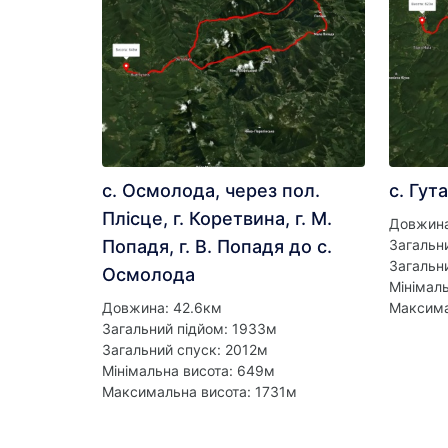
с. Осмолода, через пол.
с. Гута
Плісце, г. Коретвина, г. М.
Довжина
Попадя, г. В. Попадя до с.
Загальн
Загальн
Осмолода
Мінімал
Довжина: 42.6км
Максима
Загальний підйом: 1933м
Загальний спуск: 2012м
Мінімальна висота: 649м
Максимальна висота: 1731м