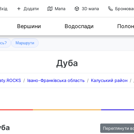
Вхід
Додати
Мапа
3D мапа
Бронюва
Вершини
Водоспади
Полон
ись?
Маршрути
Дуба
aty.ROCKS
Івано-Франківська область
Калуський район
уба
Переглянути в