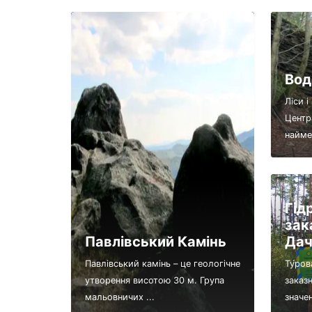
Вод
Ліси 
Центр
наймен
Гід
зак
Павлівський Камінь
Дач
Павлівський камінь – це геологічне
Ту́ров
утворення висотою 30 м. Група
заказ
мальовничих ...
значен