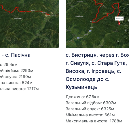
 - с. Пасічна
с. Бистриця, через г. Бо
г. Сивуля, с. Стара Гута, 
: 26.4км
ий підйом: 2293м
Висока, г. Ігровець, с.
ий спуск: 2190м
Осмолоода до с.
ьна висота: 524м
Кузьминець
льна висота: 1217м
Довжина: 67.6км
Загальний підйом: 6302м
Загальний спуск: 6325м
Мінімальна висота: 661м
Максимальна висота: 1788м