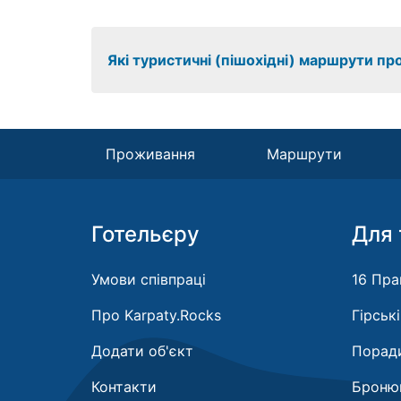
Які туристичні (пішохідні) маршрути пр
Проживання
Маршрути
Готельєру
Для 
Умови співпраці
16 Пра
Про Karpaty.Rocks
Гірськ
Додати об'єкт
Поради
Контакти
Бронюв