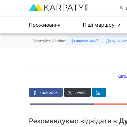
Проживання
Піші маршрути
Запитайте AI-гіда:
Що подивитись?
Де зупинит
Karp
Facebook
Tweet
Рекомендуємо відвідати в
Д