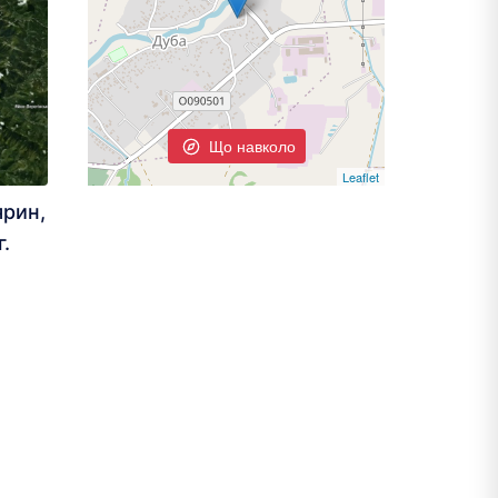
Що навколо
Leaflet
ярин,
г.