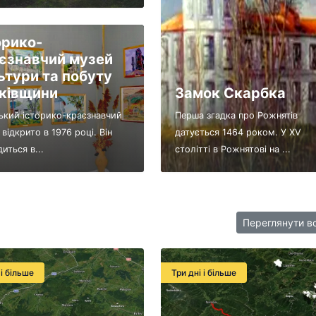
орико-
єзнавчий музей
ьтури та побуту
ківщини
Замок Скарбка
ський історико-краєзнавчий
Перша згадка про Рожнятів
відкрито в 1976 році. Він
датується 1464 роком. У ХV
иться в...
столітті в Рожнятові на ...
Переглянути в
 і більше
Три дні і більше