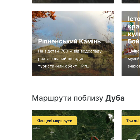
Іст
кра
кул
Ріпненський Камінь
Бой
На відстані 700 м від водоспаду
Цінів
розташований ще один
музей 
туристичний об’єкт - Ріп...
знаход
Маршрути поблизу
Дуба
Кільцеві маршрути
Три дні