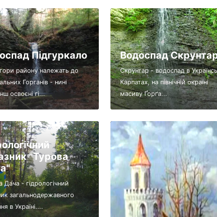
оспад Підгуркало
Водоспад Скрунта
і гори району належать до
Скрунтар - водоспад в Українс
альних Горганів - нині
Карпатах, на північній окраїні
ш освоєні гі...
масиву Ґорґа...
рологічний
азник "Турова
а"
а Да́ча - гідрологічний
ник загальнодержавного
ня в Україні....