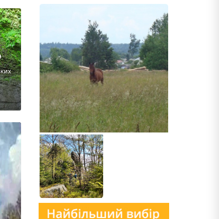
р
ьких