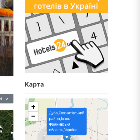
Карта
сі
+
Дуба,Рожнятівський
−
район,Івано-
Франківська
область,Україна