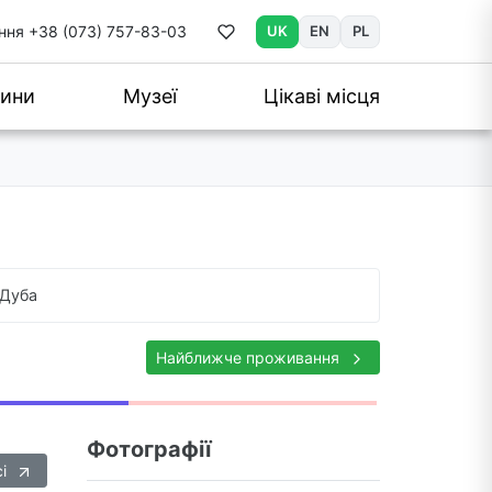
ння
+38 (073) 757-83-03
UK
EN
PL
ини
Музеї
Цікаві місця
Дуба
Найближче проживання
Фотографії
сі