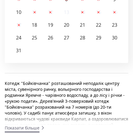
10
11
12
13
14
15
16
17
18
19
20
21
22
23
24
25
26
27
28
29
30
31
Котедж "Бойківчанка" розташований неподалік центру
міста, сувенірного ринку, вольєрного господарства і
родзинки Яремче - чарівного водоспаду, а до лісу і річки -
«рукою подати». Дерев'яний 3-поверховий котедж
"Бойківчанка" розрахований на 7 номерів (до 20-ти
чоловік). У садибі панує атмосфера затишку, з вікон
відкриваються чудові краєвиди Карпат, а оздоровлюватися
можна джерельною водою, яка входить в щоденний
Показати більше
раціон гостей. Для комфорту гостей є сауна (користування