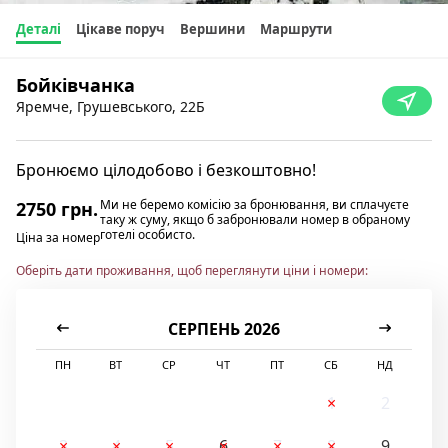
Деталі
Цікаве поруч
Вершини
Маршрути
Бойківчанка
Яремче, Грушевського, 22Б
Бронюємо цілодобово і безкоштовно!
Ми не беремо комісію за бронювання, ви сплачуєте
2750 грн.
таку ж суму, якщо б забронювали номер в обраному
готелі особисто.
Ціна за номер
Оберіть дати проживання, щоб переглянути ціни і номери:
СЕРПЕНЬ 2026
ПН
ВТ
СР
ЧТ
ПТ
СБ
НД
1
2
3
4
5
6
7
8
9