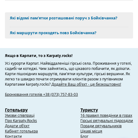
Які відомі пам'ятки розташовані поруч з Бойківчанка?
Які маршрути проходять повз Бойківчанка?
Якщо в Карпати, то з Karpaty.rocks!
Усі курорти Карпат. Найвіддаленіші гірські села. Проживання у готелі,
садибі чи котеджі. Чим зайнятись, що цікавого побачити, як доїхати.
Карти пішохідних маршрутів, пам'ятки культури, гірські вершини. Як
легко та швидко почати отримувати клієнтів разом з путівником
Карпатами karpaty.rocks?
Додайте Ваш об'єкт - це безкоштовно!
Бронювання готелів +38 (073) 757-83-03
Готельєру
Туристу
Умови співпраці
16 правил поведінки в горах
Про Karpaty.Rocks
Гірські рятувальні підрозділи
Додати об'єкт
Поради рятувальників
Кабінет готельєра
Цікаві місця
Контакти
Блог