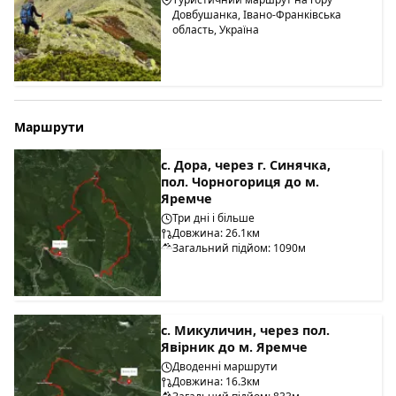
Довбушанка, Івано-Франківська
область, Україна
Маршрути
с. Дора, через г. Синячка,
пол. Чорногориця до м.
Яремче
Три дні і більше
Довжина: 26.1км
Загальний підйом: 1090м
с. Микуличин, через пол.
Явірник до м. Яремче
Дводенні маршрути
Довжина: 16.3км