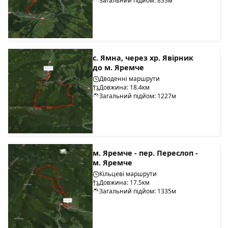
Загальний підйом: 833м
с. Ямна, через хр. Явірник
до м. Яремче
Дводенні маршрути
Довжина: 18.4км
Загальний підйом: 1227м
м. Яремче - пер. Переслоп -
м. Яремче
Кільцеві маршрути
Довжина: 17.5км
Загальний підйом: 1335м