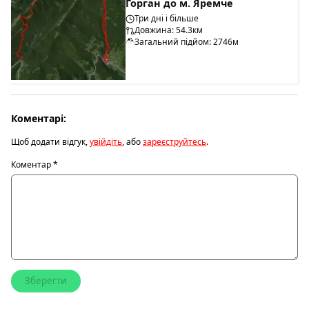
Горган до м. Яремче
Три дні і більше
Довжина: 54.3км
Загальний підйом: 2746м
Коментарі:
Щоб додати відгук,
увійдіть
, або
зареєструйтесь
.
Коментар
*