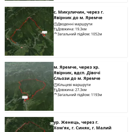
с. Микуличин, через г.
Явірник до м. Яремче
Дводенні маршрути
Довжина: 19.3км
Загальний підйом: 1052м
м. Яремче, через хр.
Явірник, вдсп. Дівочі
Сльози до м. Яремче
Кільцеві маршрути
Довжина: 27.3км
Загальний підйом: 1193м
ур. Женець, через г.
Хом'як, г. Синяк, г. Малий