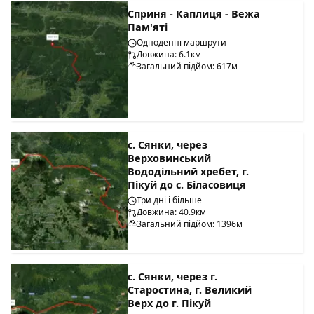
Сприня - Каплиця - Вежа
Пам'яті
Одноденні маршрути
Довжина: 6.1км
Загальний підйом: 617м
с. Сянки, через
Верховинський
Вододільний хребет, г.
Пікуй до с. Біласовиця
Три дні і більше
Довжина: 40.9км
Загальний підйом: 1396м
с. Сянки, через г.
Старостина, г. Великий
Верх до г. Пікуй