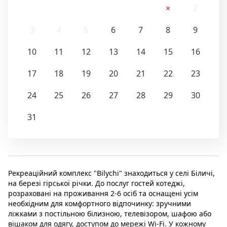
1
2
3
4
5
6
7
8
9
10
11
12
13
14
15
16
17
18
19
20
21
22
23
24
25
26
27
28
29
30
31
Рекреаційний комплекс "Bilychi" знаходиться у селі Біличі,
на березі гірської річки. До послуг гостей котеджі,
розраховані на проживання 2-6 осіб та оснащені усім
необхідним для комфортного відпочинку: зручними
ліжками з постільною білизною, телевізором, шафою або
вішаком для одягу, доступом до мережі Wi-Fi. У кожному