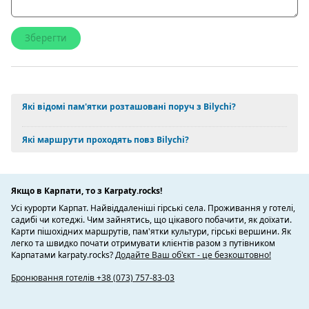
Які відомі пам'ятки розташовані поруч з Bilychi?
Які маршрути проходять повз Bilychi?
Якщо в Карпати, то з Karpaty.rocks!
Усі курорти Карпат. Найвіддаленіші гірські села. Проживання у готелі,
садибі чи котеджі. Чим зайнятись, що цікавого побачити, як доїхати.
Карти пішохідних маршрутів, пам'ятки культури, гірські вершини. Як
легко та швидко почати отримувати клієнтів разом з путівником
Карпатами karpaty.rocks?
Додайте Ваш об'єкт - це безкоштовно!
Бронювання готелів +38 (073) 757-83-03