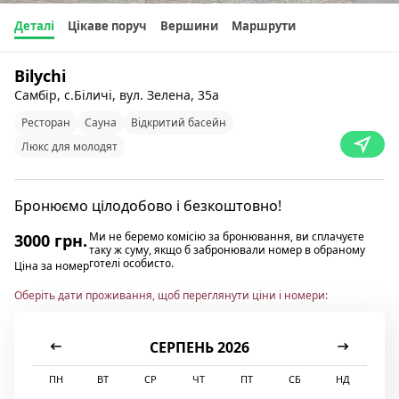
Деталі
Цікаве поруч
Вершини
Маршрути
Bilychi
Самбір, с.Біличі, вул. Зелена, 35а
Ресторан
Сауна
Відкритий басейн
Люкс для молодят
Бронюємо цілодобово і безкоштовно!
Ми не беремо комісію за бронювання, ви сплачуєте
3000 грн.
таку ж суму, якщо б забронювали номер в обраному
готелі особисто.
Ціна за номер
Оберіть дати проживання, щоб переглянути ціни і номери:
СЕРПЕНЬ 2026
ПН
ВТ
СР
ЧТ
ПТ
СБ
НД