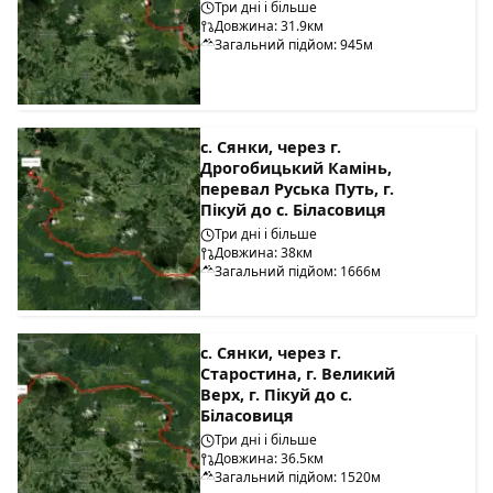
Три дні і більше
Довжина: 31.9км
Загальний підйом: 945м
с. Сянки, через г.
Дрогобицький Камінь,
перевал Руська Путь, г.
Пікуй до с. Біласовиця
Три дні і більше
Довжина: 38км
Загальний підйом: 1666м
с. Сянки, через г.
Старостина, г. Великий
Верх, г. Пікуй до с.
Біласовиця
Три дні і більше
Довжина: 36.5км
Загальний підйом: 1520м