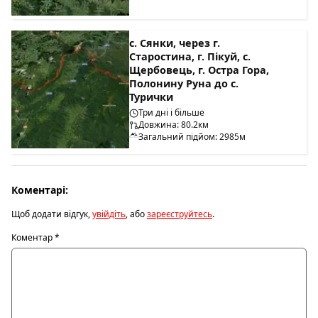
с. Сянки, через г.
Старостина, г. Пікуй, с.
Щербовець, г. Остра Гора,
Полонину Руна до с.
Турички
Три дні і більше
Довжина: 80.2км
Загальний підйом: 2985м
Коментарі:
Щоб додати відгук,
увійдіть
, або
зареєструйтесь
.
Коментар
*