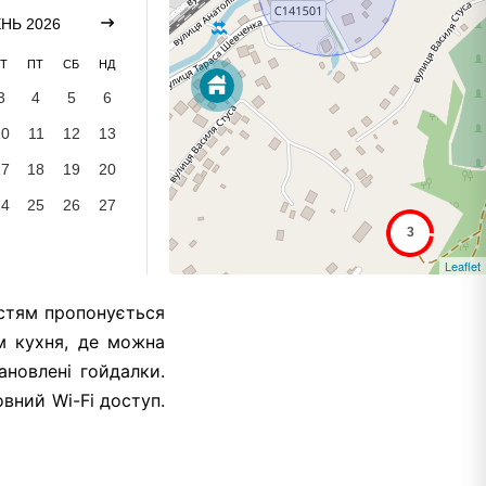
НЬ 2026
Т
ПТ
СБ
НД
3
4
5
6
10
11
12
13
17
18
19
20
24
25
26
27
Leaflet
остям пропонується
м кухня, де можна
ановлені гойдалки.
вний Wi-Fi доступ.