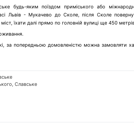
cьке будь-яким поїздом приміського або міжнарод
сі Львів - Мукачево до Сколе, після Сколе поверну
міст, їхати далі прямо по головній вулиці ще 450 метрів
роживання.
жі, за попередньою домовленістю можна замовляти ха
вське
кого, Славське