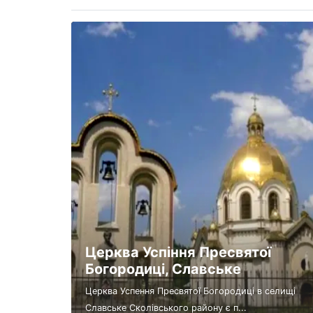
Церква Успіння Пресвятої
Богородиці, Славське
Церква Успення Пресвятої Богородиці в селищі
Славське Сколівського району є п...