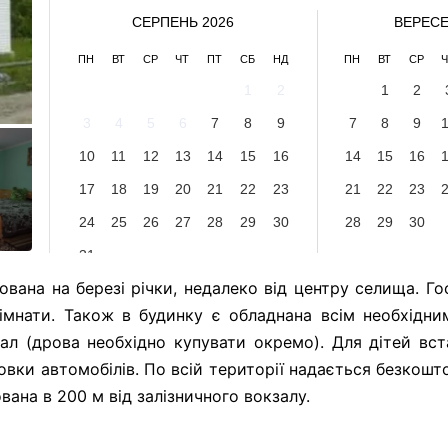
СЕРПЕНЬ 2026
ВЕРЕСЕ
ПН
ВТ
СР
ЧТ
ПТ
СБ
НД
ПН
ВТ
СР
Ч
1
2
1
2
3
4
5
6
7
8
9
7
8
9
10
11
12
13
14
15
16
14
15
16
17
18
19
20
21
22
23
21
22
23
24
25
26
27
28
29
30
28
29
30
31
ована на березі річки, недалеко від центру селища. Г
мнати. Також в будинку є обладнана всім необхідни
гал (дрова необхідно купувати окремо). Для дітей вст
вки автомобілів. По всій території надається безкошто
вана в 200 м від залізничного вокзалу.