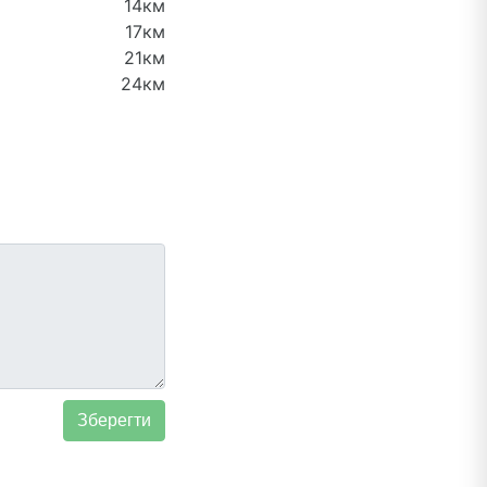
14км
17км
21км
24км