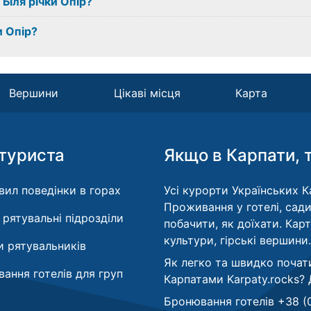
 Біля річки Опір?
и Опір?
Вершини
Цікаві місця
Карта
туриста
Якщо в Карпати, 
вил поведінки в горах
Усі курорти Українських Ка
Проживання у готелі, сади
і рятувальні підрозділи
побачити, як доїхати. Кар
культури, гірські вершини.
 рятувальників
Як легко та швидко почат
ання готелів для груп
Карпатами Karpaty.rocks?
Бронювання готелів +38 (