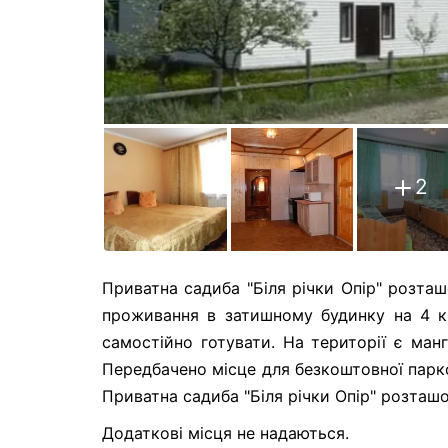
2
Приватна садиба "Біля річки Опір" розташ
проживання в затишному будинку на 4 кі
самостійно готувати. На території є ман
Передбачено місце для безкоштовної парко
Приватна садиба "Біля річки Опір" розташо
Додаткові місця не надаються.