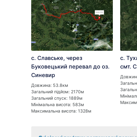
с. Славське, через
с. Тух
Буковецький перевал до оз.
смт. 
Синевир
Довжин
Загальн
Довжина: 53.8км
Загальн
Загальний підйом: 2170м
Мінімал
Загальний спуск: 1889м
Максим
Мінімальна висота: 583м
Максимальна висота: 1328м