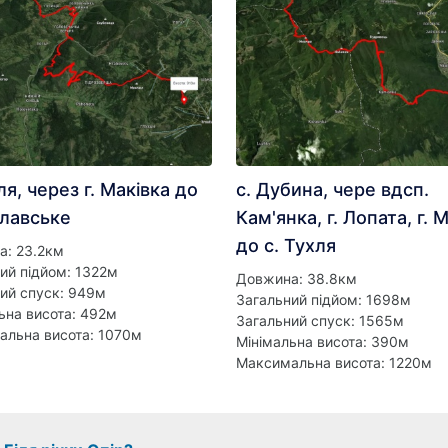
ля, через г. Маківка до
с. Дубина, чере вдсп.
Славське
Кам'янка, г. Лопата, г. 
до с. Тухля
а: 23.2км
ий підйом: 1322м
Довжина: 38.8км
ий спуск: 949м
Загальний підйом: 1698м
ьна висота: 492м
Загальний спуск: 1565м
альна висота: 1070м
Мінімальна висота: 390м
Максимальна висота: 1220м