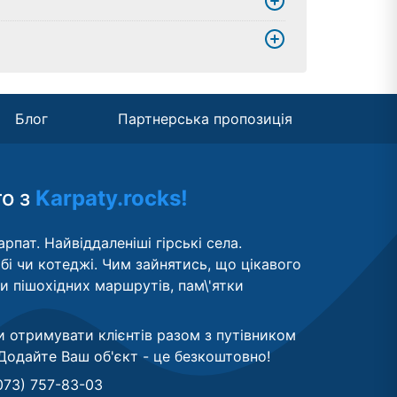
Блог
Партнерська пропозиція
то з
Karpaty.rocks!
рпат. Найвіддаленіші гірські села.
бі чи котеджі. Чим зайнятись, що цікавого
ти пішохідних маршрутів, пам\'ятки
и отримувати клієнтів разом з путівником
Додайте Ваш об'єкт - це безкоштовно
!
073) 757-83-03