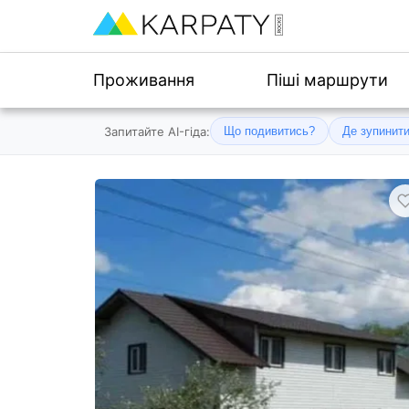
Проживання
Піші маршрути
Запитайте AI-гіда:
Що подивитись?
Де зупинит