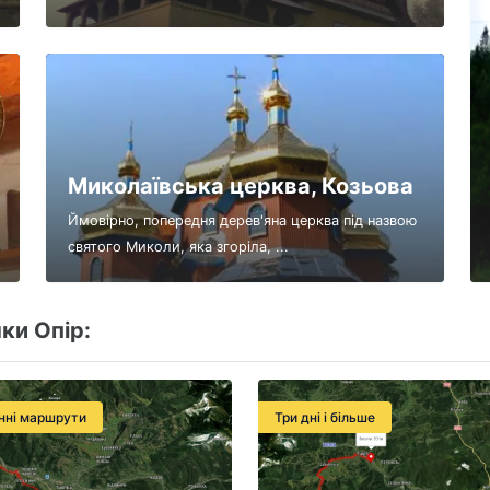
Миколаївська церква, Козьова
Ймовірно, попередня дерев'яна церква під назвою
святого Миколи, яка згоріла, ...
ки Опір:
нні маршрути
Три дні і більше