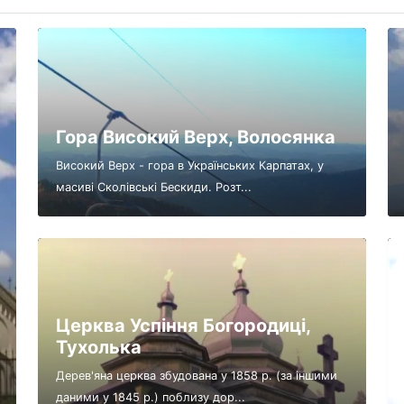
Гора Високий Верх, Волосянка
Високий Верх - гора в Українських Карпатах, у
масиві Сколівські Бескиди. Розт...
Церква Успіння Богородиці,
Тухолька
Дерев'яна церква збудована у 1858 р. (за іншими
даними у 1845 р.) поблизу дор...