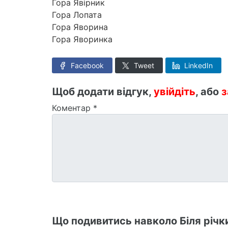
Гора Явірник
Гора Лопата
Гора Яворина
Гора Яворинка
Facebook
Tweet
LinkedIn
Щоб додати відгук,
увійдіть
, або
з
Коментар
*
Що подивитись навколо Біля річки