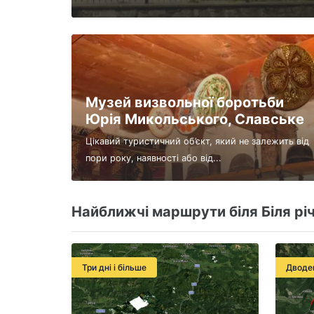
Музей визвольної боротьби
Юрія Микольського, Славське
Цікавий туристичний об’єкт, який не залежить від
пори року, наявності або від...
Найближчі маршрути біля Біля річ
Три дні і більше
Дводе