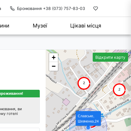
а
Бронювання
+38 (073) 757-83-03
ини
Музеї
Цікаві місця
+
Відкрити карту
−
 проживання!
нювання, ви
му готелі
Славське,
Шевченка,24