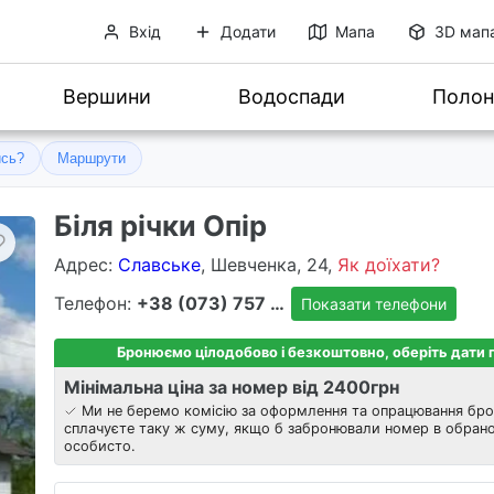
Вхід
Додати
Мапа
3D мап
Вершини
Водоспади
Полон
ись?
Маршрути
Біля річки Опір
Адрес
:
Славське
, Шевченка, 24,
Як доїхати?
Телефон:
+38 (073) 757 8303
Показати телефони
Бронюємо цілодобово і безкоштовно, оберіть дати
Мінімальна ціна за номер від 2400
грн
Ми не беремо комісію за оформлення та опрацювання бро
сплачуєте таку ж суму, якщо б забронювали номер в обрано
особисто.