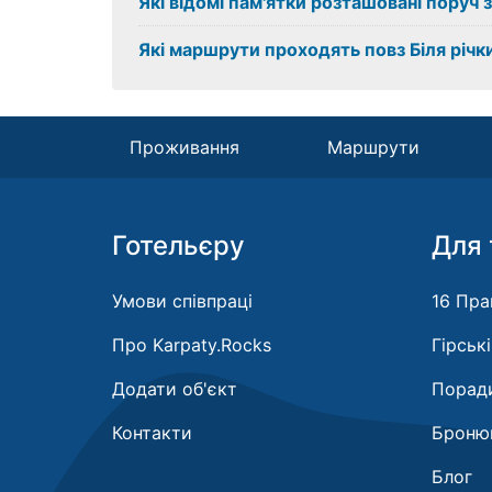
Які відомі пам'ятки розташовані поруч з
Які маршрути проходять повз Біля річк
Проживання
Маршрути
Готельєру
Для 
Умови співпраці
16 Пра
Про Karpaty.Rocks
Гірськ
Додати об'єкт
Поради
Контакти
Бронюв
Блог