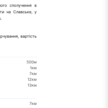
ного сполучення в
ти на Славське, у
.
рчування, вартість
500м
1км
7км
12км
13км
7км