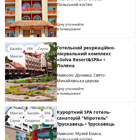
Польський костел
Ціну уточнюйте
в помешканні
Готельний рекреаційно-
Басейн
SPA
Сауна
лікувальний комплекс
Мангал
«Solva Resort&SPA» •
Поляна
Навколо: Дунавка, Свято-
Михайлівська церква
Ціну уточнюйте
в помешканні
Курортний SPA готель-
Мангал
Басейн
SPA
санаторій "Міротель"
Сауна
Сніданок
Wi-Fi
Трускавець • Трускавець
Навколо: Музей Біласа,
Польський костел