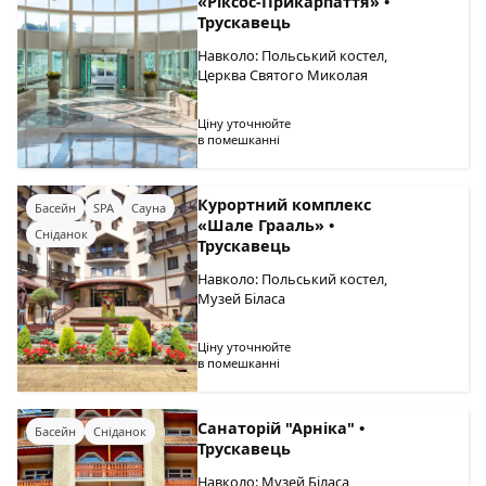
«Ріксос-Прикарпаття» •
Трускавець
Навколо: Польський костел,
Церква Святого Миколая
Ціну уточнюйте
в помешканні
Курортний комплекс
Басейн
SPA
Сауна
«Шале Грааль» •
Сніданок
Трускавець
Навколо: Польський костел,
Музей Біласа
Ціну уточнюйте
в помешканні
Санаторій "Арніка" •
Басейн
Сніданок
Трускавець
Навколо: Музей Біласа,