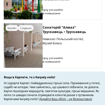
Ціну уточнюйте
в помешканні
Санаторій "Алмаз"
Басейн
Сніданок
Трускавець • Трускавець
Навколо: Польський костел,
Музей Біласа
Ціну уточнюйте
в помешканні
Якщо в Карпати, то з Karpaty.rocks!
Усі курорти Карпат. Найвіддаленіші гірські села. Проживання у готелі,
садибі чи котеджі. Чим зайнятись, що цікавого побачити, як доїхати.
Карти пішохідних маршрутів, пам'ятки культури, гірські вершини. Як
легко та швидко почати отримувати клієнтів разом з путівником
Карпатами karpaty.rocks?
Додайте Ваш об'єкт - це безкоштовно!