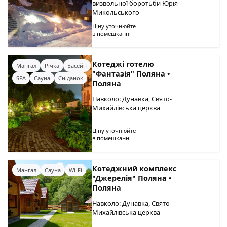
визвольної боротьби Юрія
Микольського
Ціну уточнюйте
в помешканні
Котеджі готелю
Мангал
Річка
Басейн
"Фантазія" Поляна •
SPA
Сауна
Сніданок
Поляна
Навколо: Дунавка, Свято-
Михайлівська церква
Ціну уточнюйте
в помешканні
Котеджний комплекс
Мангал
Сауна
Wi-Fi
"Джерелія" Поляна •
Поляна
Навколо: Дунавка, Свято-
Михайлівська церква