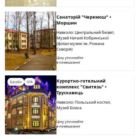
Санаторій "Черемош" •
Моршин
Навколо: Центральний бювет,
Музей Наталії Кобринської
(філіал музею ім. Романа
Скворія)
Ціну уточнюйте
в помешканні
Курортно-готельний
Басейн
SPA
комплекс "Свитязь" •
Трускавець
Навколо: Польський костел,
Музей Біласа
Ціну уточнюйте
в помешканні