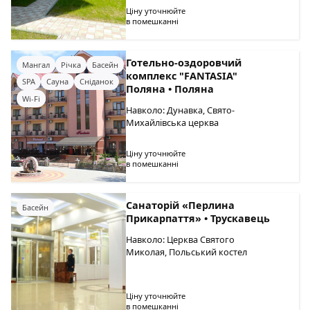
Ціну уточнюйте
в помешканні
Готельно-оздоровчий
Мангал
Річка
Басейн
комплекс "FANTASIA"
SPA
Сауна
Сніданок
Поляна • Поляна
Wi-Fi
Навколо: Дунавка, Свято-
Михайлівська церква
Ціну уточнюйте
в помешканні
Санаторій «Перлина
Басейн
Прикарпаття» • Трускавець
Навколо: Церква Святого
Миколая, Польський костел
Ціну уточнюйте
в помешканні