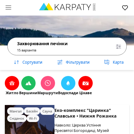
Захворювання печінки
15 варіантів
Сортувати
Фільтрувати
Карта
Житло
Вершини
Маршрути
Водоспади
Цікаве
Еко-комплекс "Царинка"
Мангал
Басейн
Сауна
Славське • Нижня Рожанка
Сніданок
Wi-Fi
Навколо: Церква Успіння
Пресвятої Богородиці, Музей