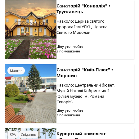
Санаторій "Конвалія" •
Трускавець
Навколо: Церква святого
пророка Іллі УГКЦ, Церква
Святого Миколая
Ціну уточнюйте
в помешканні
Санаторій "Київ-Плюс" •
Мангал
Моршин
Навколо: Центральний бювет,
Музей Наталії Кобринської
(філіал музею ім. Романа
Скворія)
Ціну уточнюйте
в помешканні
Курортний комплекс
SPA
Сніданок