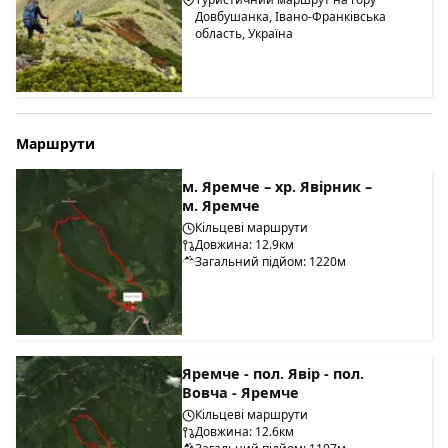
Довбушанка, Івано-Франківська
область, Україна
Маршрути
м. Яремче – хр. Явірник –
м. Яремче
Кільцеві маршрути
Довжина: 12.9км
Загальний підйом: 1220м
Яремче - пол. Явір - пол.
Вовча - Яремче
Кільцеві маршрути
Довжина: 12.6км