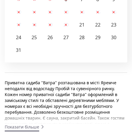
10
11
12
13
14
15
16
17
18
19
20
21
22
23
24
25
26
27
28
29
30
31
Приватна садиба "Ватра" розташована в місті Яремче
неподалік від водоспаду Пробій та сувенірного ринку.
Кожен номер приватної садиби "Ватра" оформлений в
заміському стилі та обставлені дерев'яними меблями. У
номерах є всі необхідні зручності для безтурботного
перебування. Дозволено безкоштовне розміщення
домашніх тварин. Є сауна, закритий басейн. Також гостям
пропонується відпочинок в камінному залі, сауна з
Показати більше
басейном, обслуговування транспортом. Є пункт прокату