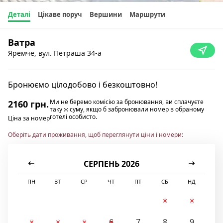
Деталі
Цікаве поруч
Вершини
Маршрути
Ватра
Яремче, вул. Петраша 34-а
Бронюємо цілодобово і безкоштовно!
Ми не беремо комісію за бронювання, ви сплачуєте
2160 грн.
таку ж суму, якщо б забронювали номер в обраному
готелі особисто.
Ціна за номер
Оберіть дати проживання, щоб переглянути ціни і номери:
СЕРПЕНЬ 2026
ПН
ВТ
СР
ЧТ
ПТ
СБ
НД
1
2
3
4
5
6
7
8
9