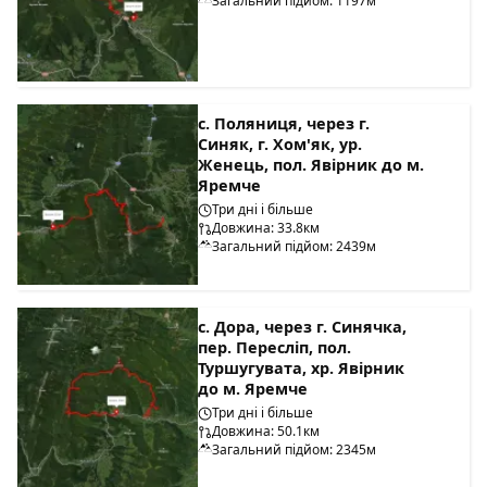
Загальний підйом: 1197м
с. Поляниця, через г.
Синяк, г. Хом'як, ур.
Женець, пол. Явірник до м.
Яремче
Три дні і більше
Довжина: 33.8км
Загальний підйом: 2439м
с. Дора, через г. Синячка,
пер. Пересліп, пол.
Туршугувата, хр. Явірник
до м. Яремче
Три дні і більше
Довжина: 50.1км
Загальний підйом: 2345м