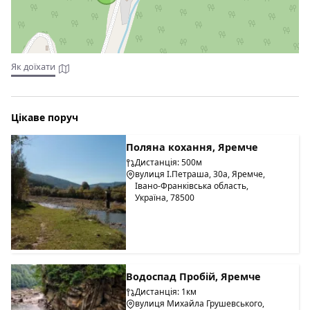
Як доїхати
Цікаве поруч
Поляна кохання, Яремче
Дистанція: 500м
вулиця І.Петраша, 30а, Яремче,
Івано-Франківська область,
Україна, 78500
Водоспад Пробій, Яремче
Дистанція: 1км
вулиця Михайла Грушевського,