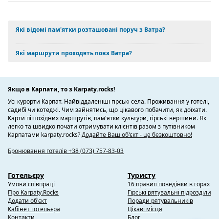
Які відомі пам'ятки розташовані поруч з Ватра?
Які маршрути проходять повз Ватра?
Якщо в Карпати, то з Karpaty.rocks!
Усі курорти Карпат. Найвіддаленіші гірські села. Проживання у готелі,
садибі чи котеджі. Чим зайнятись, що цікавого побачити, як доїхати.
Карти пішохідних маршрутів, пам'ятки культури, гірські вершини. Як
легко та швидко почати отримувати клієнтів разом з путівником
Карпатами karpaty.rocks?
Додайте Ваш об'єкт - це безкоштовно!
Бронювання готелів +38 (073) 757-83-03
Готельєру
Туристу
Умови співпраці
16 правил поведінки в горах
Про Karpaty.Rocks
Гірські рятувальні підрозділи
Додати об'єкт
Поради рятувальників
Кабінет готельєра
Цікаві місця
Контакти
Блог