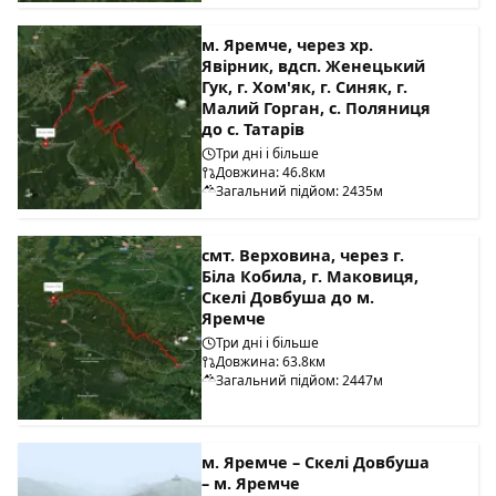
м. Яремче, через хр.
Явірник, вдсп. Женецький
Гук, г. Хом'як, г. Синяк, г.
Малий Горган, с. Поляниця
до с. Татарів
Три дні і більше
Довжина: 46.8км
Загальний підйом: 2435м
смт. Верховина, через г.
Біла Кобила, г. Маковиця,
Скелі Довбуша до м.
Яремче
Три дні і більше
Довжина: 63.8км
Загальний підйом: 2447м
м. Яремче – Скелі Довбуша
– м. Яремче