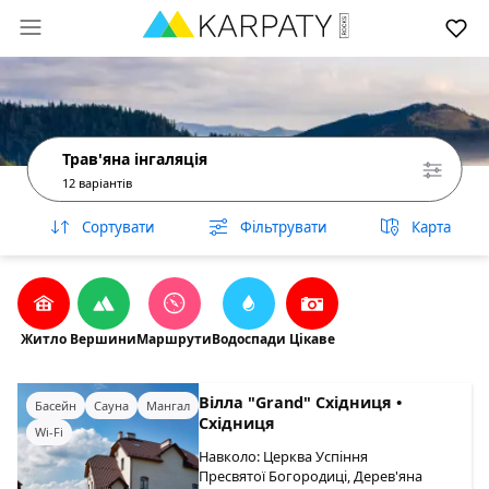
Трав'яна інгаляція
12 варіантів
Сортувати
Фільтрувати
Карта
Житло
Вершини
Маршрути
Водоспади
Цікаве
Вілла "Grand" Східниця •
Басейн
Сауна
Мангал
Східниця
Wi-Fi
Навколо: Церква Успіння
Пресвятої Богородиці, Дерев'яна