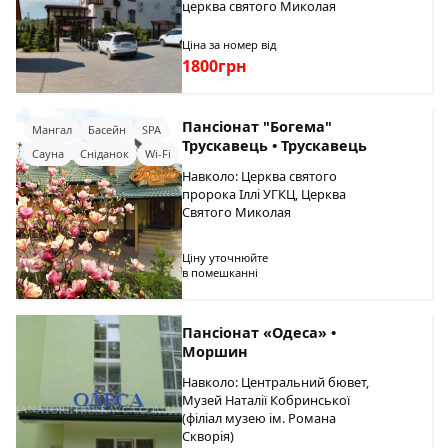
церква святого Миколая
Ціна за номер від
1800грн
Пансіонат "Богема"
Мангал
Басейн
SPA
Трускавець • Трускавець
Сауна
Сніданок
Wi-Fi
Навколо: Церква святого
пророка Іллі УГКЦ, Церква
Святого Миколая
Ціну уточнюйте
в помешканні
Пансіонат «Одеса» •
Моршин
Навколо: Центральний бювет,
Музей Наталії Кобринської
(філіал музею ім. Романа
Скворія)