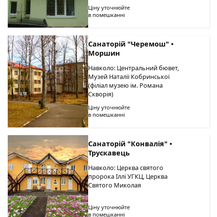
Ціну уточнюйте
в помешканні
Санаторій "Черемош" •
Моршин
Навколо: Центральний бювет,
Музей Наталії Кобринської
(філіал музею ім. Романа
Скворія)
Ціну уточнюйте
в помешканні
Санаторій "Конвалія" •
Трускавець
Навколо: Церква святого
пророка Іллі УГКЦ, Церква
Святого Миколая
Ціну уточнюйте
в помешканні