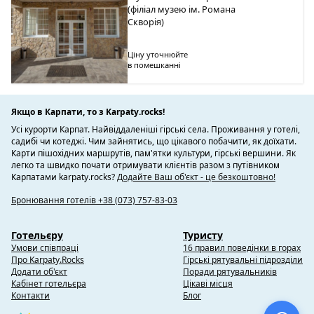
(філіал музею ім. Романа
Скворія)
Ціну уточнюйте
в помешканні
Якщо в Карпати, то з Karpaty.rocks!
Усі курорти Карпат. Найвіддаленіші гірські села. Проживання у готелі,
садибі чи котеджі. Чим зайнятись, що цікавого побачити, як доїхати.
Карти пішохідних маршрутів, пам'ятки культури, гірські вершини. Як
легко та швидко почати отримувати клієнтів разом з путівником
Карпатами karpaty.rocks?
Додайте Ваш об'єкт - це безкоштовно!
Бронювання готелів +38 (073) 757-83-03
Готельєру
Туристу
Умови співпраці
16 правил поведінки в горах
Про Karpaty.Rocks
Гірські рятувальні підрозділи
Додати об'єкт
Поради рятувальників
Кабінет готельєра
Цікаві місця
Контакти
Блог