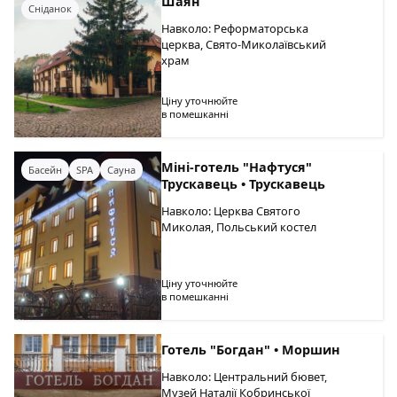
Шаян
Сніданок
Навколо: Реформаторська
церква, Свято-Миколаївський
храм
Ціну уточнюйте
в помешканні
Міні-готель "Нафтуся"
Басейн
SPA
Сауна
Трускавець • Трускавець
Навколо: Церква Святого
Миколая, Польський костел
Ціну уточнюйте
в помешканні
Готель "Богдан" • Моршин
Навколо: Центральний бювет,
Музей Наталії Кобринської