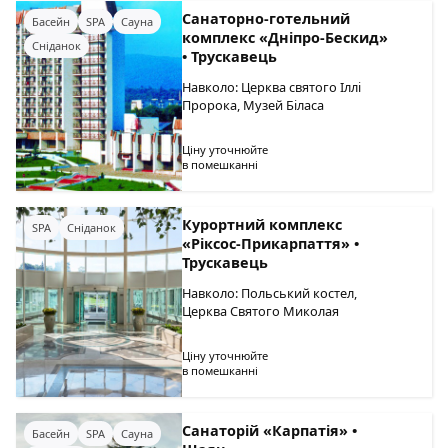
Cанаторно-готельний
Басейн
SPA
Сауна
комплекс «Дніпро-Бескид»
Сніданок
• Трускавець
Навколо: Церква святого Іллі
Пророка, Музей Біласа
Ціну уточнюйте
в помешканні
Курортний комплекс
SPA
Сніданок
«Ріксос-Прикарпаття» •
Трускавець
Навколо: Польський костел,
Церква Святого Миколая
Ціну уточнюйте
в помешканні
Санаторій «Карпатія» •
Басейн
SPA
Сауна