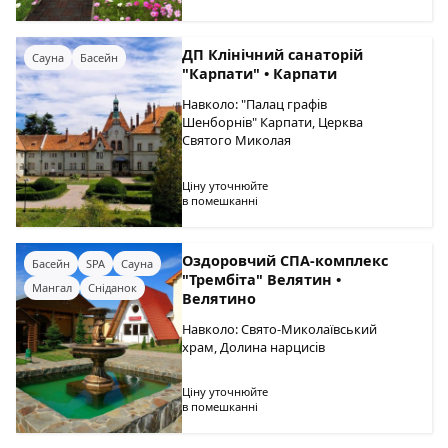
ДП Клінічний санаторій
Сауна
Басейн
"Карпати" • Карпати
Навколо: "Палац графів
Шенборнів" Карпати, Церква
Святого Миколая
Ціну уточнюйте
в помешканні
Оздоровчий СПА-комплекс
Басейн
SPA
Сауна
"Трембіта" Велятин •
Мангал
Сніданок
Велятино
Навколо: Свято-Миколаївський
храм, Долина нарцисів
Ціну уточнюйте
в помешканні