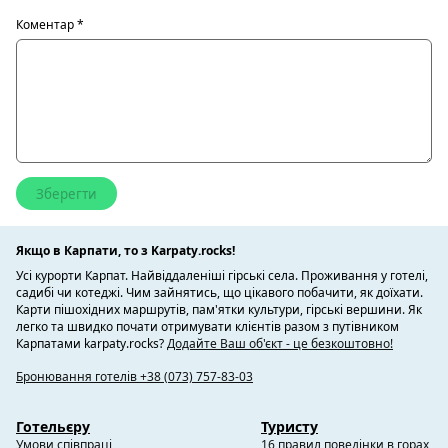
Коментар
*
Якщо в Карпати, то з Karpaty.rocks!
Усі курорти Карпат. Найвіддаленіші гірські села. Проживання у готелі,
садибі чи котеджі. Чим зайнятись, що цікавого побачити, як доїхати.
Карти пішохідних маршрутів, пам'ятки культури, гірські вершини. Як
легко та швидко почати отримувати клієнтів разом з путівником
Карпатами karpaty.rocks?
Додайте Ваш об'єкт - це безкоштовно!
Бронювання готелів +38 (073) 757-83-03
Готельєру
Туристу
Умови співпраці
16 правил поведінки в горах