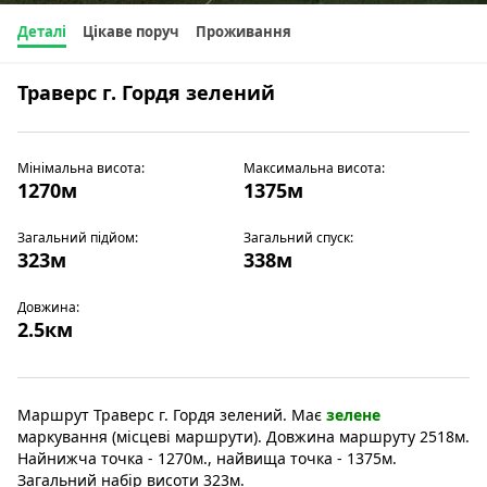
Деталі
Цікаве поруч
Проживання
Траверс г. Гордя зелений
Мінімальна висота:
Максимальна висота:
1270м
1375м
Загальний підйом:
Загальний спуск:
323м
338м
Довжина:
2.5км
Маршрут Траверс г. Гордя зелений. Має
зелене
маркування (місцеві маршрути). Довжина маршруту 2518м.
Найнижча точка - 1270м., найвища точка - 1375м.
Загальний набір висоти 323м.