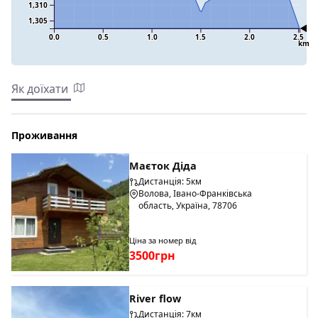
1,310
1,305
0.0
0.5
1.0
1.5
2.0
2.5
km
Як доїхати
Проживання
Маєток Діда
Дистанція: 5км
Волова, Івано-Франківська
область, Україна, 78706
Ціна за номер від
3500грн
River flow
Дистанція: 7км