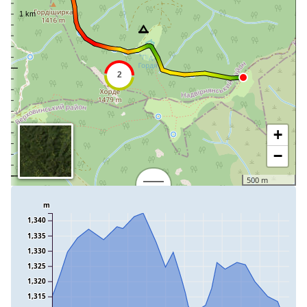
+
−
500 m
m
1,340
1,335
1,330
1,325
1,320
1,315