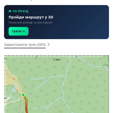
🎮 3D-ПОХІД
Пройди маршрут у 3D
Реальний рельєф та ліси Карпат
Грати →
Завантажити трек (GPX)