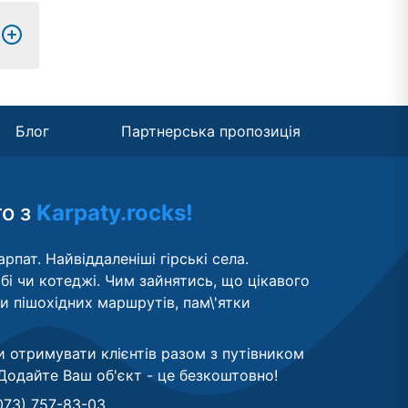
Блог
Партнерська пропозиція
то з
Karpaty.rocks!
рпат. Найвіддаленіші гірські села.
бі чи котеджі. Чим зайнятись, що цікавого
ти пішохідних маршрутів, пам\'ятки
и отримувати клієнтів разом з путівником
Додайте Ваш об'єкт - це безкоштовно
!
073) 757-83-03