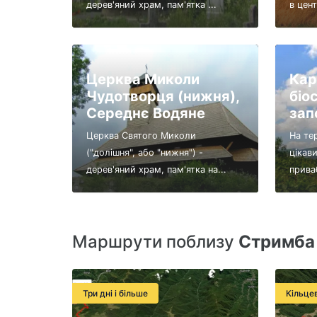
дерев'яний храм, пам'ятка ...
в цент
Церква Миколи
Кар
Чудотворця (нижня),
біо
Середнє Водяне
зап
Церква Святого Миколи
На тер
("долішня", або "нижня") -
цікави
дерев'яний храм, пам'ятка на...
приваб
Маршрути поблизу
Стримба
Три дні і більше
Кільце