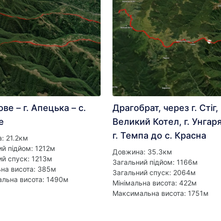
ове – г. Апецька – с.
Драгобрат, через г. Стіг, 
е
Великий Котел, г. Унгар
г. Темпа до с. Красна
: 21.2км
ий підйом: 1212м
Довжина: 35.3км
ий спуск: 1213м
Загальний підйом: 1166м
ьна висота: 385м
Загальний спуск: 2064м
льна висота: 1490м
Мінімальна висота: 422м
Максимальна висота: 1751м