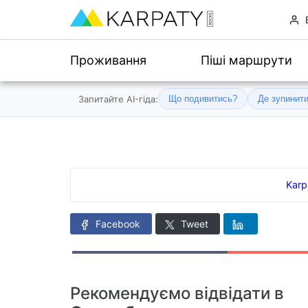
Проживання
Піші маршрути
Запитайте AI-гіда:
Що подивитись?
Де зупинит
Karp
Facebook
Tweet
Рекомендуємо відвідати в