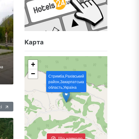
Карта
в
+
на
−
Стримба,Рахівський
район,Закарпатська
область,Україна
сі
Що навколо