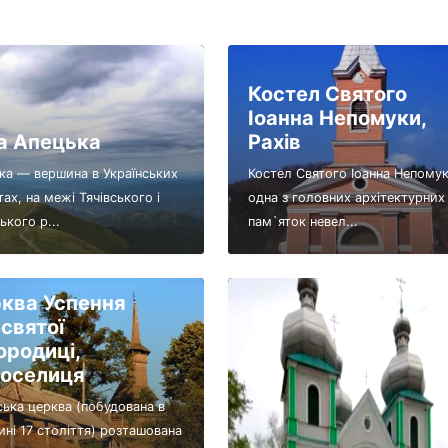
Костел Святого
Іоанна Непомуки,
а Апецька
Рахів
ка — вершина в Українських
Костел Святого Іоанна Непомук
ах, на межі Тячівського і
одна з головних архітектурних
ького р...
пам`яток невел...
ква Успення
святої
ородиці,
оселиця
ська церква (побудована в
ині 17 століття) розташована