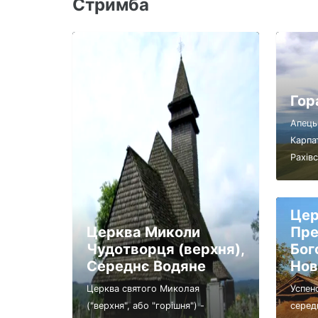
Стримба
Гор
Апець
Карпат
Рахівс
Цер
Церква Миколи
Пре
Чудотворця (верхня),
Бог
Середнє Водяне
Нов
Церква святого Миколая
Успен
("верхня", або "горішня") -
серед