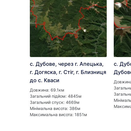
с. Дубове, через г. Апецька,
с. Дуб
г. Догяска, г. Стіг, г. Близниця
Дубов
до с. Кваси
Довжина
Загальн
Довжина: 69.1км
Загальн
Загальний підйом: 4845м
Мінімал
Загальний спуск: 4669м
Максима
Мінімальна висота: 386м
Максимальна висота: 1851м