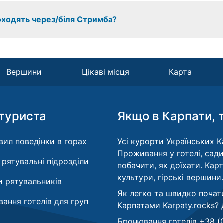
роходять через/біля Стримба?
Вершини
Цікаві місця
Карта
туриста
Якщо в Карпати, 
вил поведінки в горах
Усі курорти Українських Ка
Проживання у готелі, сади
і рятувальні підрозділи
побачити, як доїхати. Кар
культури, гірські вершини.
 рятувальників
Як легко та швидко почат
ання готелів для груп
Карпатами Karpaty.rocks?
Бронювання готелів +38 (