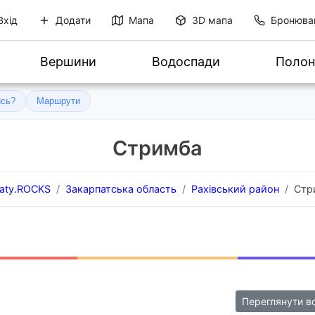
Вхід
Додати
Мапа
3D мапа
Бронюва
Вершини
Водоспади
Полон
ись?
Маршрути
Стримба
aty.ROCKS
Закарпатська область
Рахівський район
Стр
Переглянути в