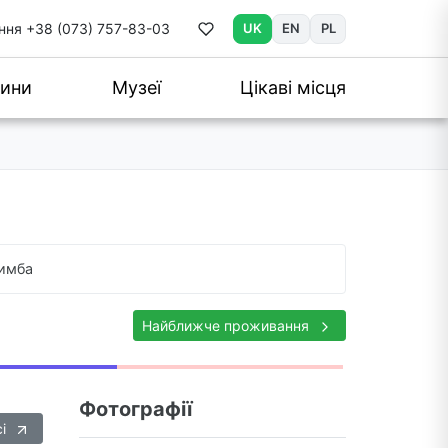
ння
+38 (073) 757-83-03
UK
EN
PL
ини
Музеї
Цікаві місця
имба
Найближче проживання
Фотографії
сі