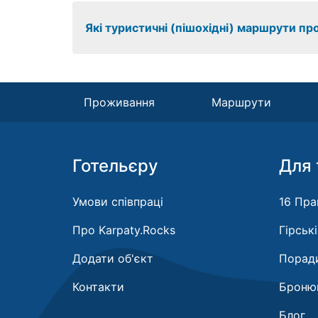
Які туристичні (пішохідні) маршрути п
Проживання
Маршрути
Готельєру
Для 
Умови співпраці
16 Пра
Про Karpaty.Rocks
Гірськ
Додати об'єкт
Поради
Контакти
Бронюв
Блог