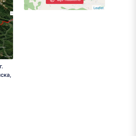
Leaflet
г.
яска,