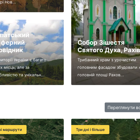
рі Нов...
патський
сферний
Собор Зішестя
овідник
Святого Духа, Рахі
иторії України є багато
Трибанний храм з урочистим
х місць, але за
головним фасадом збудовали 
ливістю та унікальн...
головній площі Рахов...
Переглянути в
ві маршрути
Три дні і більше