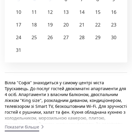
10
11
12
13
14
15
16
17
18
19
20
21
22
23
24
25
26
27
28
29
30
31
Вілла "Софія" знаходиться у самому центрі міста
Трускавець. До послуг гостей двокімнатні апартаменти для
4 осіб. Апартаменти з власним балконом, двоспальним
ліжком "King size", розкладним диваном, кондиціонером,
телевізором зі Smart TV, безкоштовним Wi-Fi. Для зручності
гостей є рушники, халат та фен. Кухня обладнана кухнею з
холодильником, морозильною камерою, плитою,
електричним чайником, кухонним посудом. За додаткову
Показати більше
плату надаються послуги пральні. Апартаменти