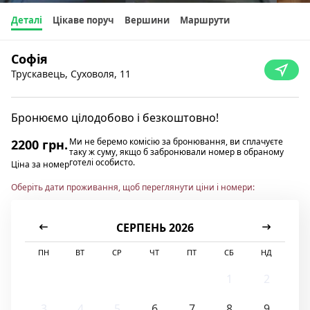
Деталі
Цікаве поруч
Вершини
Маршрути
Софія
Трускавець, Суховоля, 11
Бронюємо цілодобово і безкоштовно!
Ми не беремо комісію за бронювання, ви сплачуєте
2200 грн.
таку ж суму, якщо б забронювали номер в обраному
готелі особисто.
Ціна за номер
Оберіть дати проживання, щоб переглянути ціни і номери:
СЕРПЕНЬ 2026
ПН
ВТ
СР
ЧТ
ПТ
СБ
НД
1
2
3
4
5
6
7
8
9