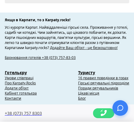
Якщо в Карпати, то з Karpaty.rocks!
Усі курорти Карпат. Найвіддаленіші гірські села. Проживання у готелі,
садибі чи котеджі. Чим зайнятись, що цікавого побачити, як доїхати.
Карти пішохідних маршрутів, пам'ятки культури, гірські вершини. Як
легко та швидко почати отримувати клієнтів разом з путівником
Карпатами karpaty.rocks?
Додайте Ваш об'єкт - це безкоштовно!
Бронювання готелів +38 (073) 757-83-03
Готельєру
Туристу
Умови співпраці
16 правил поведінки в горах
Про Karpaty.Rocks
Гірські рятувальні підрозділи
Додати об'єкт
Поради рятувальників
Кабінет готельєра
Цікаві місця
Контакти
Блог
+38 (073) 757 8303
Copyright @ 2010-2014 Karpaty.Rocks