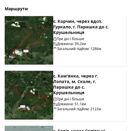
Маршрути
с. Корчин, через вдсп.
Гуркало, г. Парашка до с.
Крушельниця
Три дні і більше
Довжина: 39.2км
Загальний підйом: 1286м
с. Кам'янка, через г.
Лопата, м. Сколе, г.
Парашка до с.
Крушельниця
Три дні і більше
Довжина: 51.1км
Загальний підйом: 2122м
с. Сопіт, через Сопітські