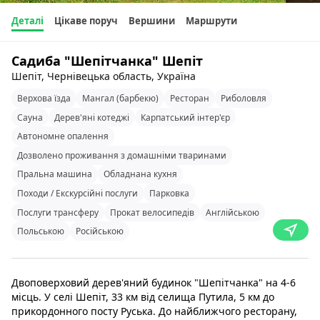
Деталі
Цікаве поруч
Вершини
Маршрути
Садиба "Шепітчанка" Шепіт
Шепіт, Чернівецька область, Україна
Верхова їзда
Мангал (барбекю)
Ресторан
Риболовля
Сауна
Дерев'яні котеджі
Карпатський інтер'єр
Автономне опалення
Дозволено проживання з домашніми тваринами
Пральна машина
Обладнана кухня
Походи / Екскурсійні послуги
Парковка
Послуги трансферу
Прокат велосипедів
Англійською
Польською
Російською
Двоповерховий дерев'яний будинок "Шепітчанка" на 4-6
місць. У селі Шепіт, 33 км від селища Путила, 5 км до
прикордонного посту Руська. До найближчого ресторану,