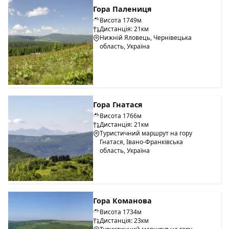
Гора Палениця
Висота 1749м
Дистанція: 21км
Нижній Яловець, Чернівецька
область, Україна
Гора Гнатася
Висота 1766м
Дистанція: 21км
Туристичний маршрут на гору
Гнатася, Івано-Франківська
область, Україна
Гора Команова
Висота 1734м
Дистанція: 23км