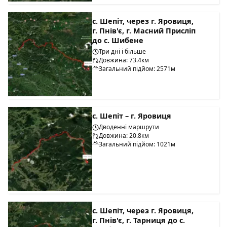
с. Шепіт, через г. Яровиця,
г. Пнів'є, г. Масний Присліп
до с. Шибене
Три дні і більше
Довжина: 73.4км
Загальний підйом: 2571м
с. Шепіт – г. Яровиця
Дводенні маршрути
Довжина: 20.8км
Загальний підйом: 1021м
с. Шепіт, через г. Яровиця,
г. Пнів'є, г. Тарниця до с.