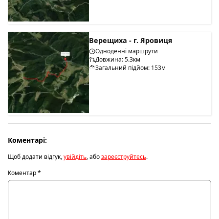
Верещиха - г. Яровиця
Одноденні маршрути
Довжина: 5.3км
Загальний підйом: 153м
Коментарі:
Щоб додати відгук,
увійдіть
, або
зареєструйтесь
.
Коментар
*