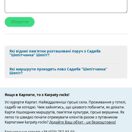
Які відомі пам'ятки розташовані поруч з Садиба
"Шепітчанка" Шепіт?
Які маршрути проходять повз Садиба "Шепітчанка"
Шепіт?
Якщо в Карпати, то з Karpaty.rocks!
Усі курорти Карпат. Найвіддаленіші гірські села. Проживання у готелі,
садибі чи котеджі. Чим зайнятись, що цікавого побачити, як доїхати.
Карти пішохідних маршрутів, пам'ятки культури, гірські вершини. Як
легко та швидко почати отримувати клієнтів разом з путівником
Карпатами karpaty.rocks?
Додайте Ваш об'єкт - це безкоштовно!
Бронювання готелів +38 (073) 757-83-03