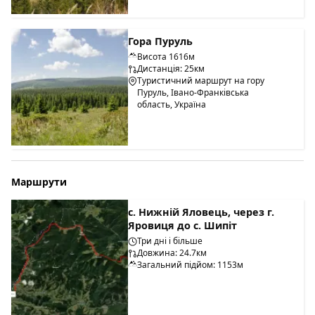
Гора Пуруль
Висота 1616м
Дистанція: 25км
Туристичний маршрут на гору
Пуруль, Івано-Франківська
область, Україна
Маршрути
с. Нижній Яловець, через г.
Яровиця до с. Шипіт
Три дні і більше
Довжина: 24.7км
Загальний підйом: 1153м