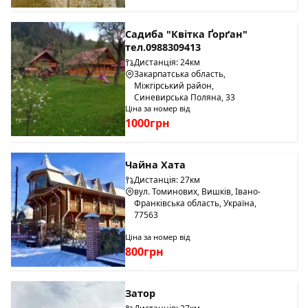
Садиба "Квітка Ґорґан"
тел.0988309413
Дистанція: 24км
Закарпатська область,
Міжгірський район,
Синевирська Поляна, 33
Ціна за номер від
1000грн
Чайна Хата
Дистанція: 27км
вул. Томинових, Вишків, Івано-
Франківська область, Україна,
77563
Ціна за номер від
800грн
Затор