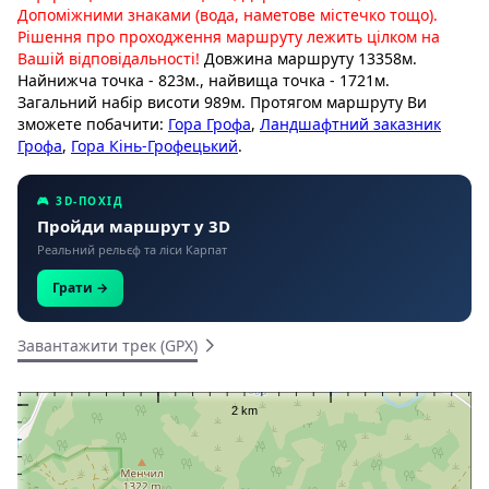
Допоміжними знаками (вода, наметове містечко тощо).
Рішення про проходження маршруту лежить цілком на
Вашій відповідальності!
Довжина маршруту 13358м.
Найнижча точка - 823м., найвища точка - 1721м.
Загальний набір висоти 989м. Протягом маршруту Ви
зможете побачити:
Гора Грофа
,
Ландшафтний заказник
Грофа
,
Гора Кінь-Грофецький
.
🎮 3D-ПОХІД
Пройди маршрут у 3D
Реальний рельєф та ліси Карпат
Грати →
Завантажити трек (GPX)