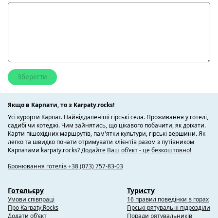
Якщо в Карпати, то з Karpaty.rocks!
Усі курорти Карпат. Найвіддаленіші гірські села. Проживання у готелі,
садибі чи котеджі. Чим зайнятись, що цікавого побачити, як доїхати.
Карти пішохідних маршрутів, пам'ятки культури, гірські вершини. Як
легко та швидко почати отримувати клієнтів разом з путівником
Карпатами karpaty.rocks?
Додайте Ваш об'єкт - це безкоштовно!
Бронювання готелів +38 (073) 757-83-03
Готельєру
Туристу
Умови співпраці
16 правил поведінки в горах
Про Karpaty.Rocks
Гірські рятувальні підрозділи
Додати об'єкт
Поради рятувальників