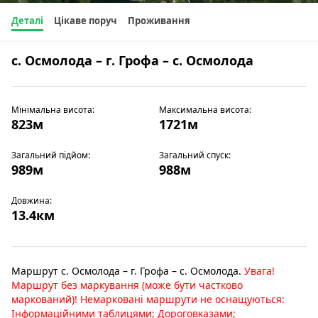
Деталі
Цікаве поруч
Проживання
с. Осмолода – г. Грофа – с. Осмолода
Мінімальна висота:
Максимальна висота:
823м
1721м
Загальний підйом:
Загальний спуск:
989м
988м
Довжина:
13.4км
Маршрут с. Осмолода – г. Грофа – с. Осмолода.
Увага!
Маршрут без маркування (може бути частково
маркований)! Немарковані маршрути не оснащуються:
Інформаційними таблицями; Дороговказами;