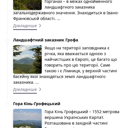
Горганах – в межах однойменного
ландшафтного заказника
загальнодержавного значення. Знаходиться в Івано-
Франківській області. ...
Докладніше
Ландшафтний заказник Грофа
Якщо на території заповідника є
річка, яка вважається однією з
найчистіших в Європі, це багато що
говорить про цю території. Саме
такою і є Лімниця, у верхній частині
басейну якої знаходяться землі ландшафтного
заказника. ...
Докладніше
Гора Кінь-Грофецький
Гора Кінь Грофецький – 1552-метрова
вершина Українських Карпат.
Розташована в західній частині