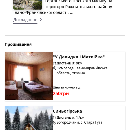
Горганського гірського масиву на
території Рожнятівського району
Івано-Франківської області. ...
Докладніше
Проживання
"У Давидка і Матвійка"
Дистанція: 9км
Осмолода, Івано-Франківська
область, Україна
Ціна за номер від
250грн
Синьогірська
Дистанція: 17км
Богородчани, с. Стара Гута