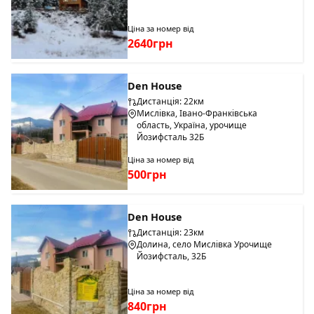
Ціна за номер від
2640грн
Den House
Дистанція: 22км
Мислівка, Івано-Франківська
область, Україна, урочище
Йозифсталь 32Б
Ціна за номер від
500грн
Den House
Дистанція: 23км
Долина, село Мислівка Урочище
Йозифсталь, 32Б
Ціна за номер від
840грн