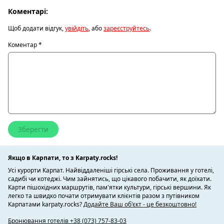
Коментарі:
Щоб додати відгук,
увійдіть
, або
зареєструйтесь
.
Коментар
*
Якщо в Карпати, то з Karpaty.rocks!
Усі курорти Карпат. Найвіддаленіші гірські села. Проживання у готелі,
садибі чи котеджі. Чим зайнятись, що цікавого побачити, як доїхати.
Карти пішохідних маршрутів, пам'ятки культури, гірські вершини. Як
легко та швидко почати отримувати клієнтів разом з путівником
Карпатами karpaty.rocks?
Додайте Ваш об'єкт - це безкоштовно!
Бронювання готелів +38 (073) 757-83-03