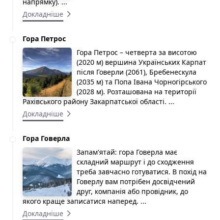
напрямку). ...
Докладніше
Гора Петрос
Гора Петрос – четверта за висотою
(2020 м) вершина Українських Карпат
після Говерли (2061), Бребенескула
(2035 м) та Попа Івана Чорногірського
(2028 м). Розташована на території
Рахівського району Закарпатської області. ...
Докладніше
Гора Говерла
Запам'ятай: гора Говерла має
складний маршрут і до сходження
треба завчасно готуватися. В похід на
Говерлу вам потрібен досвідчений
друг, компанія або провідник, до
якого краще записатися наперед. ...
Докладніше