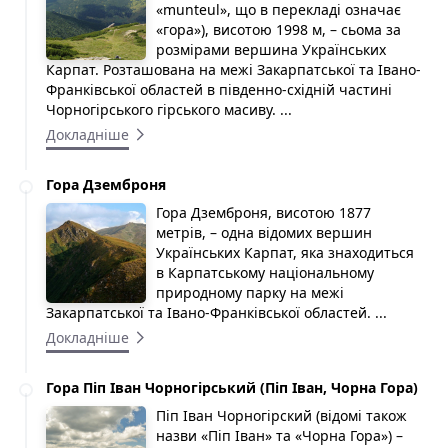
«munteul», що в перекладі означає
«гора»), висотою 1998 м, – сьома за
розмірами вершина Українських
Карпат. Розташована на межі Закарпатської та Івано-
Франківської областей в південно-східній частині
Чорногірського гірського масиву. ...
Докладніше
Гора Дземброня
Гора Дземброня, висотою 1877
метрів, – одна відомих вершин
Українських Карпат, яка знаходиться
в Карпатському національному
природному парку на межі
Закарпатської та Івано-Франківської областей. ...
Докладніше
Гора Піп Іван Чорногірський (Піп Іван, Чорна Гора)
Піп Іван Чорногірский (відомі також
назви «Піп Іван» та «Чорна Гора») –