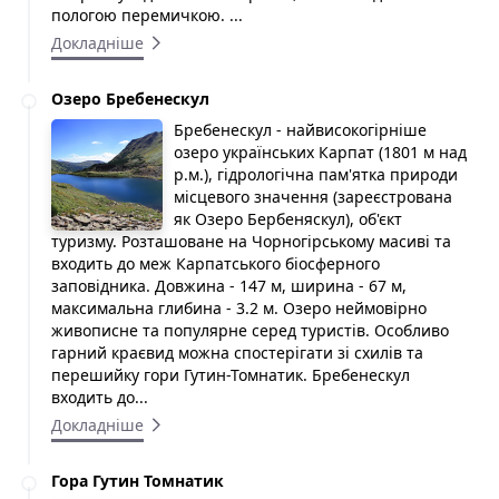
пологою перемичкою. ...
Докладніше
Озеро Бребенескул
Бребенескул - найвисокогірніше
озеро українських Карпат (1801 м над
р.м.), гідрологічна пам'ятка природи
місцевого значення (зареєстрована
як Озеро Бербеняскул), об'єкт
туризму. Розташоване на Чорногірському масиві та
входить до меж Карпатського біосферного
заповідника. Довжина - 147 м, ширина - 67 м,
максимальна глибина - 3.2 м. Озеро неймовірно
живописне та популярне серед туристів. Особливо
гарний краєвид можна спостерігати зі схилів та
перешийку гори Гутин-Томнатик. Бребенескул
входить до...
Докладніше
Гора Гутин Томнатик