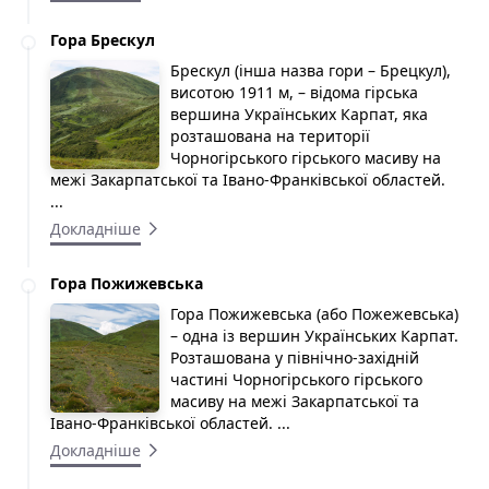
Гора Брескул
Брескул (інша назва гори – Брецкул),
висотою 1911 м, – відома гірська
вершина Українських Карпат, яка
розташована на території
Чорногірського гірського масиву на
межі Закарпатської та Івано-Франківської областей.
...
Докладніше
Гора Пожижевська
Гора Пожижевська (або Пожежевська)
– одна із вершин Українських Карпат.
Розташована у північно-західній
частині Чорногірського гірського
масиву на межі Закарпатської та
Івано-Франківської областей. ...
Докладніше