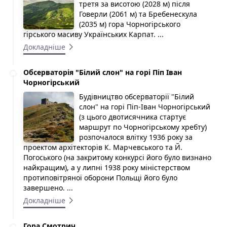
третя за висотою (2028 м) після
Говерли (2061 м) та Бребенескула
(2035 м) гора Чорногірського
гірського масиву Українських Карпат. ...
Докладніше
Обсерваторія "Білий слон" на горі Піп Іван
Чорногірський
Будівництво обсерваторії "Білий
слон" на горі Піп-Іван Чорногірський
(з цього двотисячника стартує
маршрут по Чорногірському хребту)
розпочалося влітку 1936 року за
проектом архітекторів К. Марчевського та Й.
Погоського (на закритому конкурсі його було визнано
найкращим), а у липні 1938 року міністерством
протиповітряної оборони Польщі його було
завершено. ...
Докладніше
Гора Смотрич