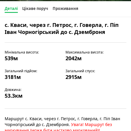
Деталі
Цікаве поруч
Проживання
с. Кваси, через г. Петрос, г. Говерла, г. Піп
Іван Чорногірський до с. Дземброня
Мінімальна висота:
Максимальна висота:
539м
2042м
Загальний підйом:
Загальний спуск:
3181м
2915м
Довжина:
53.3км
Маршрут с. Кваси, через г. Петрос, г. Говерла, г. Піп Іван
Чорногірський до с. Дземброня.
Увага! Маршрут без
маркування (може бути частково маркований)!