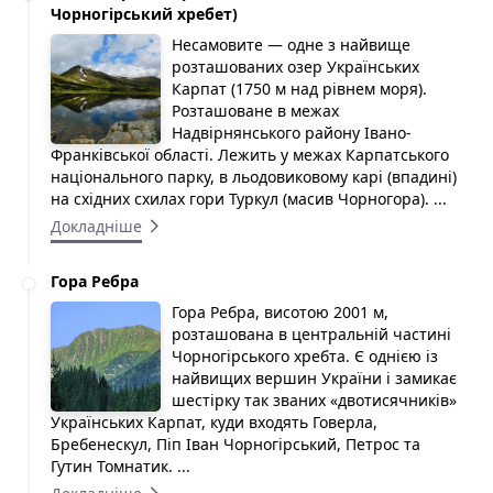
Чорногірський хребет)
Несамовите — одне з найвище
розташованих озер Українських
Карпат (1750 м над рівнем моря).
Розташоване в межах
Надвірнянського району Івано-
Франківської області. Лежить у межах Карпатського
національного парку, в льодовиковому карі (впадині)
на східних схилах гори Туркул (масив Чорногора). ...
Докладніше
Гора Ребра
Гора Ребра, висотою 2001 м,
розташована в центральній частині
Чорногірського хребта. Є однією із
найвищих вершин України і замикає
шестірку так званих «двотисячників»
Українських Карпат, куди входять Говерла,
Бребенескул, Піп Іван Чорногірський, Петрос та
Гутин Томнатик. ...