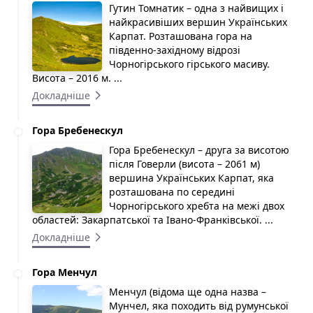
Гутин Томнатик – одна з найвищих і
найкрасивіших вершин Українських
Карпат. Розташована гора на
південно-західному відрозі
Чорногірського гірського масиву.
Висота – 2016 м. ...
Докладніше
Гора Бребенескул
Гора Бребенескул – друга за висотою
після Говерли (висота – 2061 м)
вершина Українських Карпат, яка
розташована по середині
Чорногірського хребта на межі двох
областей: Закарпатської та Івано-Франківської. ...
Докладніше
Гора Менчул
Менчул (відома ще одна назва –
Мунчел, яка походить від румунської