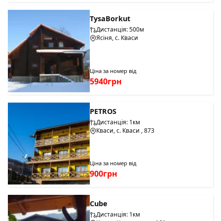
TysaBorkut
Дистанція: 500м
Ясіня, с. Кваси
Ціна за номер від
5940грн
PETROS
Дистанція: 1км
Кваси, с. Кваси , 873
Ціна за номер від
900грн
Cube
Дистанція: 1км