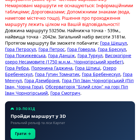
Немарковані маршрути не оснащуються: Інформаційними
таблицями; Дороговказами; Допоміжними знаками (вода,
наметове містечко тощо). Рішення про проходження
маршруту лежить цілком на Вашій відповідальності!
Довжина маршруту 53250м. Найнижча точка - 539м.,
найвища точка - 2042м. Загальний набір висоти 3181м.
Протягом маршруту Ви зможете побачити:
Гора Шешул
,
Гора Петросул
,
Гора Петрос
,
Гора Говерла
,
Гора Брескул
,
Гора Пожижевська
,
Гора Данціж
,
Гора Туркул
,
Високогірне
озеро Несамовите (1750 м.н.м., Чорногірський хребет)
,
Гора Ребра
,
Полонина Гаджина
,
Гора Шпиці
,
Озеро
Бребенескул
,
Гора Гутин Томнатик
,
Гора Бребенескул
,
Гора
Менчул
,
Гора Дземброня
,
Гора Піп Іван Чорногірський (Піп
Іван, Чорна Гора)
,
Обсерваторія "Білий слон" на горі Піп
Іван Чорногірський
,
Гора Смотрич
.
🎮 3D-ПОХІД
Пройди маршрут у 3D
Реальний рельєф та ліси Карпат
Грати →