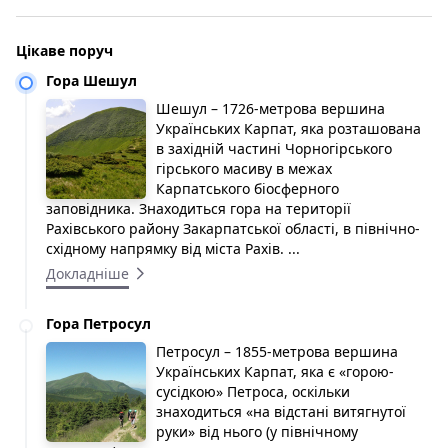
Цікаве поруч
Гора Шешул
Шешул – 1726-метрова вершина
Українських Карпат, яка розташована
в західній частині Чорногірського
гірського масиву в межах
Карпатського біосферного
заповідника. Знаходиться гора на території
Рахівського району Закарпатської області, в північно-
східному напрямку від міста Рахів. ...
Докладніше
Гора Петросул
Петросул – 1855-метрова вершина
Українських Карпат, яка є «горою-
сусідкою» Петроса, оскільки
знаходиться «на відстані витягнутої
руки» від нього (у північному