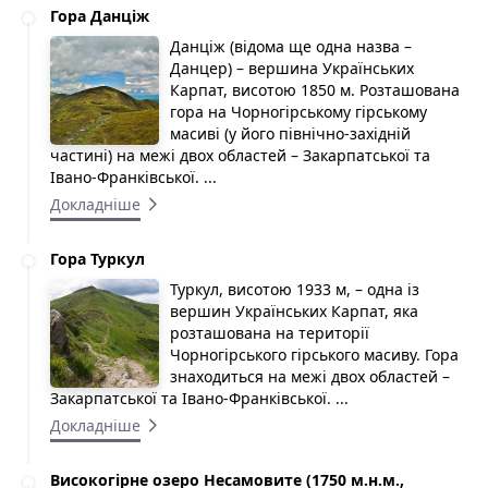
Гора Данціж
Данціж (відома ще одна назва –
Данцер) – вершина Українських
Карпат, висотою 1850 м. Розташована
гора на Чорногірському гірському
масиві (у його північно-західній
частині) на межі двох областей – Закарпатської та
Івано-Франківської. ...
Докладніше
Гора Туркул
Туркул, висотою 1933 м, – одна із
вершин Українських Карпат, яка
розташована на території
Чорногірського гірського масиву. Гора
знаходиться на межі двох областей –
Закарпатської та Івано-Франківської. ...
Докладніше
Високогірне озеро Несамовите (1750 м.н.м.,