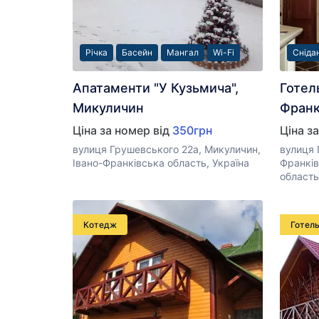
Річка
Басейн
Мангал
Wi-Fi
Сніда
Апатаменти "У Кузьмича",
Готель
Микуличин
Франк
Ціна за номер від
350грн
Ціна з
вулиця Грушевського 22а, Микуличин,
вулиця 
Івано-Франківська область, Україна
Франків
область
Котедж
Готел