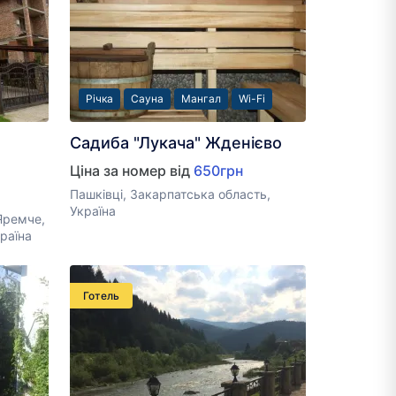
Річка
Сауна
Мангал
Wi-Fi
Садиба "Лукача" Жденієво
Ціна за номер від
650грн
Пашківці, Закарпатська область,
Україна
Яремче,
раїна
Готель