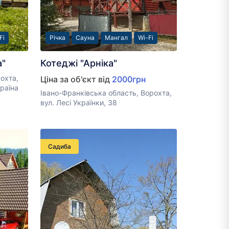
Fi
Річка
Сауна
Мангал
Wi-Fi
а"
Котеджі "Арніка"
рохта,
Ціна за об'єкт від
2000грн
раїна
Івано-Франківська область, Ворохта,
вул. Лесі Українки, 38
Садиба