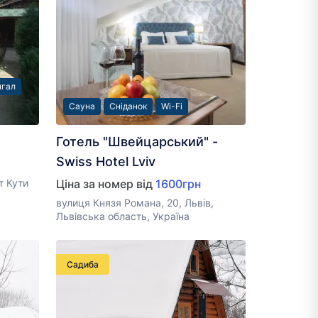
гал
Сауна
Сніданок
Wi-Fi
Готель "Швейцарський" -
Swiss Hotel Lviv
т Кути
Ціна за номер від
1600грн
вулиця Князя Романа, 20, Львів,
Львівська область, Україна
Садиба