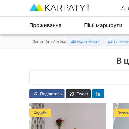
Проживання
Піші маршрути
Запитайте AI-гіда:
Що подивитись?
Де зупинит
В 
Поділитись
Tweet
Садиба
Готел