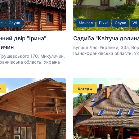
ал
Сауна
Мангал
Річка
Сауна
Wi-
нний двір "Ірина"
Садиба "Квітуча долин
личин
вулиця Лесі Українки, 33а, Во
Івано-Франківська область, Ук
Грушевського 170, Микуличин,
ранківська область, Україна
а
Котедж