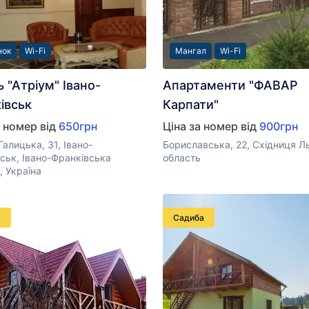
нок
Wi-Fi
Мангал
Wi-Fi
 "Атріум" Івано-
Апартаменти "ФАВАР
івськ
Карпати"
а номер від
650грн
Ціна за номер від
900грн
Галицька, 31, Івано-
Бориславська, 22, Східниця Л
ськ, Івано-Франківська
область
, Україна
ь
Садиба