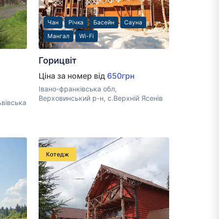
Чан
Річка
Басейн
Сауна
Мангал
Wi-Fi
Горицвіт
Ціна за номер від
650грн
Івано-франківська обл,
Верховинський р-н, с.Верхній Ясенів
ьвівська
Котедж