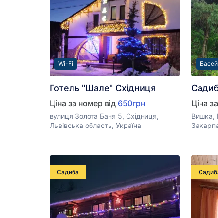
Wi-Fi
Басей
Готель "Шале" Східниця
Садиб
Ціна за номер від
650грн
Ціна з
вулиця Золота Баня 5, Східниця,
Вишка, 
Львівська область, Україна
Закарпа
Садиба
Садиб