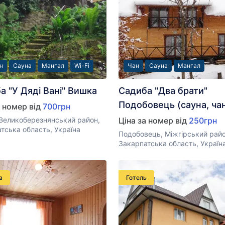
н
Сауна
Мангал
Wi-Fi
Чан
Сауна
Мангал
а "У Дяді Вані" Вишка
Садиба "Два брати"
Подобовець (сауна, ча
а номер від
700грн
Великоберезнянський район,
Ціна за номер від
250грн
тська область, Україна
Подобовець, Міжгірський райо
Закарпатська область, Україн
а
Готель