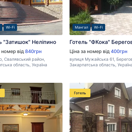
Wi-Fi
Мангал
Wi-Fi
ь "Затишок" Неліпино
Готель "ФКока" Берего
а номер від
840грн
Ціна за номер від
400грн
о, Свалявський район,
вулиця Мужайська 61, Берегов
тська область, Україна
Закарпатська область, Україн
ь
Готель