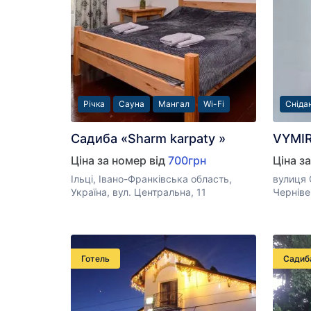
Річка
Сауна
Мангал
Wi-Fi
Сніда
Садиба «Sharm karpaty »
VYMI
Ціна за номер від
700грн
Ціна з
Ільці, Івано-Франківська область,
вулиця 
Україна, вул. Центральна, 11
Черніве
Готель
Садиб