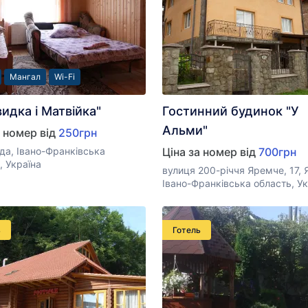
Мангал
Wi-Fi
видка і Матвійка"
Гостинний будинок "У
Альми"
а номер від
250грн
а, Івано-Франківська
Ціна за номер від
700грн
, Україна
вулиця 200-річчя Яремче, 17, 
Івано-Франківська область, Ук
ь
Готель