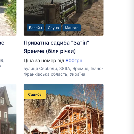
Басейн
Сауна
Мангал
ве
Приватна садиба "Затін"
Яремче (біля річки)
е,
Ціна за номер від
800грн
а
вулиця Свободи, 386А, Яремче, Івано-
Франківська область, Україна
Садиба