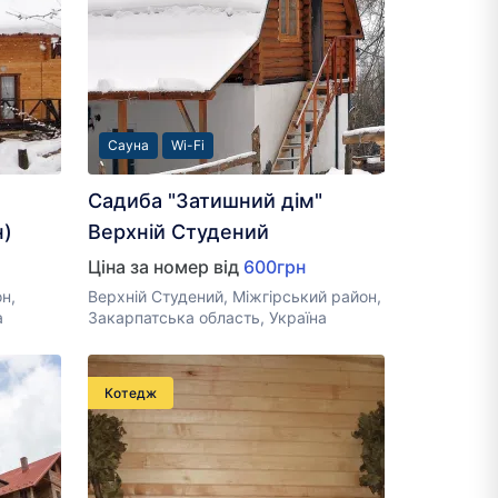
Сауна
Wi-Fi
Садиба "Затишний дім"
н)
Верхній Студений
Ціна за номер від
600грн
н,
Верхній Студений, Міжгірський район,
а
Закарпатська область, Україна
Котедж