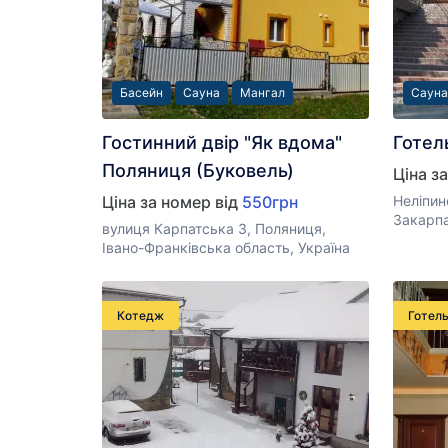
Басейн
Сауна
Мангал
Сауна
Гостинний двір "Як вдома"
Готел
Поляниця (Буковель)
Ціна з
Ціна за номер від
550грн
Неліпин
Закарпа
вулиця Карпатська 3, Поляниця,
Івано-Франківська область, Україна
Котедж
Готел