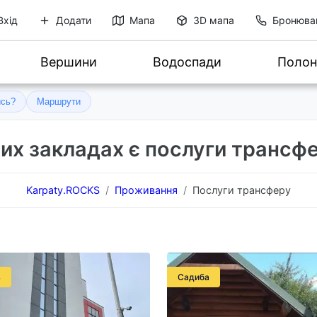
Вхід
Додати
Мапа
3D мапа
Бронюва
Вершини
Водоспади
Полон
ись?
Маршрути
цих закладах є послуги трансфе
Karpaty.ROCKS
Проживання
Послуги трансферу
ь
Садиба