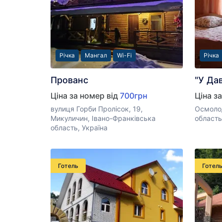
Річка
Мангал
Wi-Fi
Річка
Прованс
"У Да
Ціна за номер від
700грн
Ціна з
вулиця Горби Пролісок, 19,
Осмолод
Микуличин, Івано-Франківська
область
область, Україна
Готель
Готел