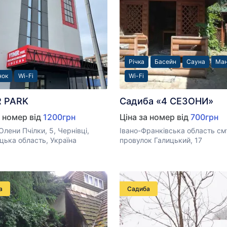
Річка
Басейн
Сауна
Ман
нок
Wi-Fi
Wi-Fi
R PARK
Садиба «4 СЕЗОНИ»
а номер від
1200грн
Ціна за номер від
700грн
Олени Пчілки, 5, Чернівці,
Івано-Франківська область см
цька область, Україна
провулок Галицький, 17
а
Садиба