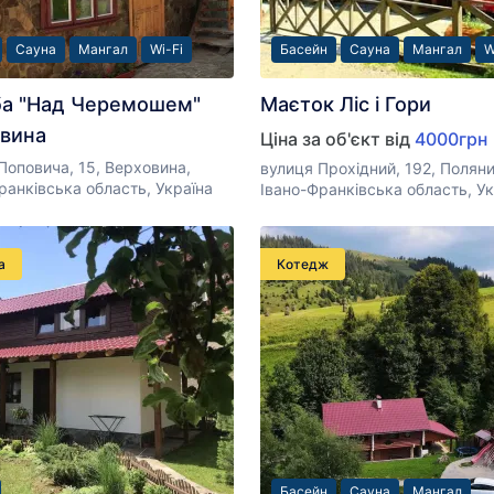
Сауна
Мангал
Wi-Fi
Басейн
Сауна
Мангал
W
а "Над Черемошем"
Маєток Ліс і Гори
вина
Ціна за об'єкт від
4000грн
Поповича, 15, Верховина,
вулиця Прохідний, 192, Полян
ранківська область, Україна
Івано-Франківська область, Ук
а
Котедж
Басейн
Сауна
Мангал