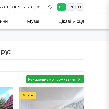
ння
+38 (073) 757-83-03
UK
EN
PL
ини
Музеї
Цікаві місця
ру:
Рекомендуємо проживання
Готель