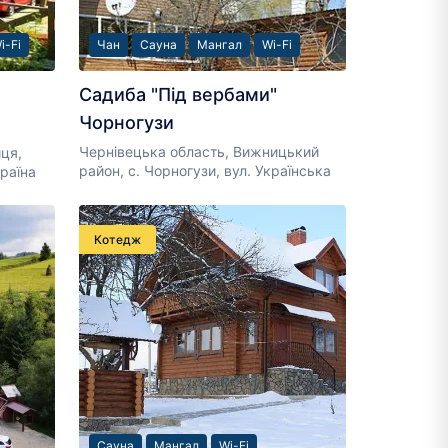
i-Fi
Чан
Сауна
Мангал
Wi-Fi
Садиба "Під вербами"
Чорногузи
Чернівецька область, Вижницький
иця,
район, с. Чорногузи, вул. Українська
раїна
Котедж
Сауна
Мангал
Wi-Fi