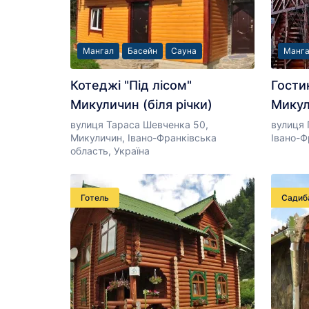
Мангал
Басейн
Сауна
Манг
Котеджі "Під лісом"
Гости
Микуличин (біля річки)
Мику
вулиця Тараса Шевченка 50,
вулиця 
Микуличин, Івано-Франківська
Івано-Ф
область, Україна
Готель
Садиб