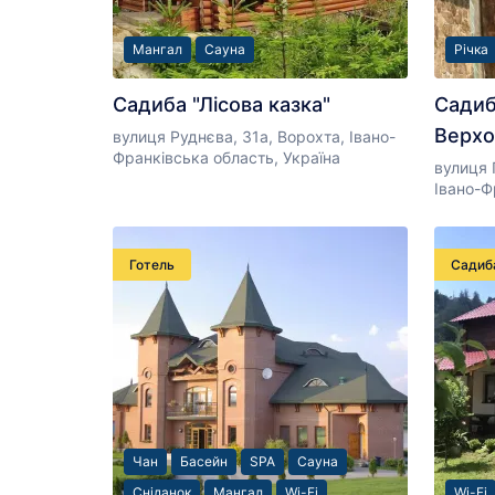
Мангал
Сауна
Річка
Садиба "Лісова казка"
Садиб
Верхо
вулиця Руднєва, 31а, Ворохта, Івано-
Франківська область, Україна
вулиця 
Івано-Ф
Готель
Садиб
Чан
Басейн
SPA
Сауна
Сніданок
Мангал
Wi-Fi
Wi-Fi