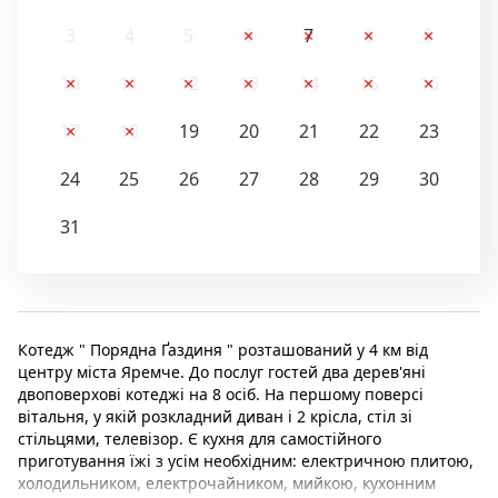
3
4
5
6
7
8
9
10
11
12
13
14
15
16
17
18
19
20
21
22
23
24
25
26
27
28
29
30
31
Котедж " Порядна Ґаздиня " розташований у 4 км від
центру міста Яремче. До послуг гостей два дерев'яні
двоповерхові котеджі на 8 осіб. На першому поверсі
вітальня, у якій розкладний диван і 2 крісла, стіл зі
стільцями, телевізор. Є кухня для самостійного
приготування їжі з усім необхідним: електричною плитою,
холодильником, електрочайником, мийкою, кухонним