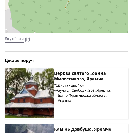
В котеджі є кухня з необхідною технікою та посудом для
приготування їжі самостійно. Можливо замовляти
харчування.
Як доїхати
Цікаве поруч
Церква святого Іоанна
Милостивого, Яремче
Дистанція: 1км
вулиця Свободи, 308, Яремче,
Івано-Франківська область,
Україна
Камінь Довбуша, Яремче