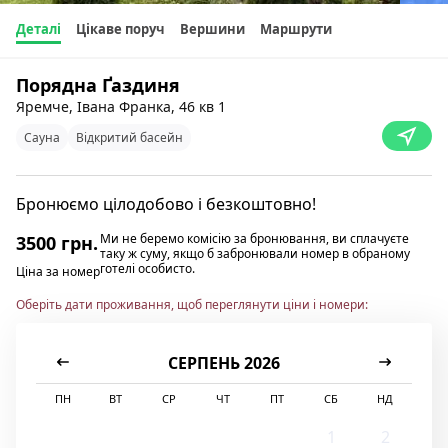
Деталі
Цікаве поруч
Вершини
Маршрути
Порядна Ґаздиня
Яремче, Івана Франка, 46 кв 1
Сауна
Відкритий басейн
Бронюємо цілодобово і безкоштовно!
Ми не беремо комісію за бронювання, ви сплачуєте
3500 грн.
таку ж суму, якщо б забронювали номер в обраному
готелі особисто.
Ціна за номер
Оберіть дати проживання, щоб переглянути ціни і номери:
СЕРПЕНЬ 2026
ПН
ВТ
СР
ЧТ
ПТ
СБ
НД
1
2