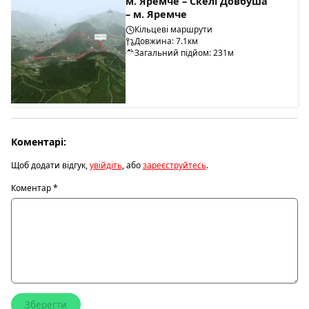
м. Яремче – Скелі Довбуша
– м. Яремче
Кільцеві маршрути
Довжина: 7.1км
Загальний підйом: 231м
Коментарі:
Щоб додати відгук,
увійдіть
, або
зареєструйтесь
.
Коментар
*