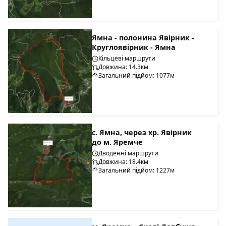
Ямна - полонина Явірник -
Круглоявірник - Ямна
Кільцеві маршрути
Довжина: 14.3км
Загальний підйом: 1077м
с. Ямна, через хр. Явірник
до м. Яремче
Дводенні маршрути
Довжина: 18.4км
Загальний підйом: 1227м