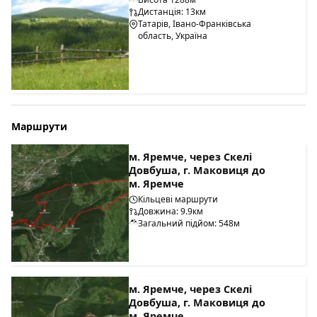
Дистанція: 13км
Татарів, Івано-Франківська
область, Україна
Маршрути
м. Яремче, через Скелі
Довбуша, г. Маковиця до
м. Яремче
Кільцеві маршрути
Довжина: 9.9км
Загальний підйом: 548м
м. Яремче, через Скелі
Довбуша, г. Маковиця до
м. Яремче