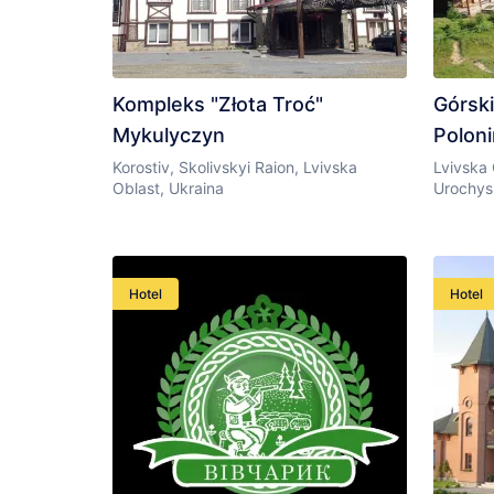
Kompleks "Złota Troć"
Górski
Mykulyczyn
Poloni
Korostiv, Skolivskyi Raion, Lvivska
Lvivska 
Oblast, Ukraina
Urochys
Hotel
Hotel