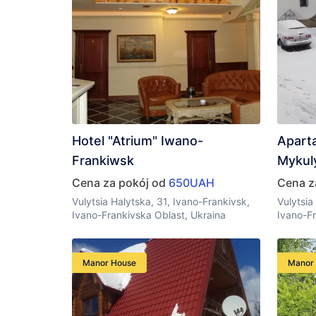
Hotel "Atrium" Iwano-
Apart
Frankiwsk
Mykul
Cena za pokój od
650UAH
Cena z
Vulytsia Halytska, 31, Ivano-Frankivsk,
Vulytsi
Ivano-Frankivska Oblast, Ukraina
Ivano-Fr
Manor House
Manor