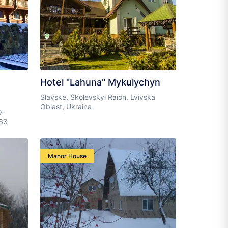
Hotel "Lahuna" Mykulychyn
Slavske, Skolevskyi Raion, Lvivska
Oblast, Ukraina
o-
563
Manor House