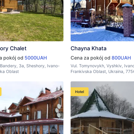
ory Chalet
Chayna Khata
a pokój od
5000UAH
Cena za pokój od
800UAH
 Bandery, 3a, Sheshory, Ivano-
Vul. Tomynovykh, Vyshkiv, Ivan
ska Oblast
Frankivska Oblast, Ukraina, 77
Hotel