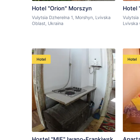
Hotel "Orion" Morszyn
Hotel 
Vulytsia Dzherelna 1, Morshyn, Lvivska
Vulytsia
Oblast, Ukraina
Lvivska 
Hotel
Hotel
Hostel "MIF" Iwano-Frankiwsk
Apart