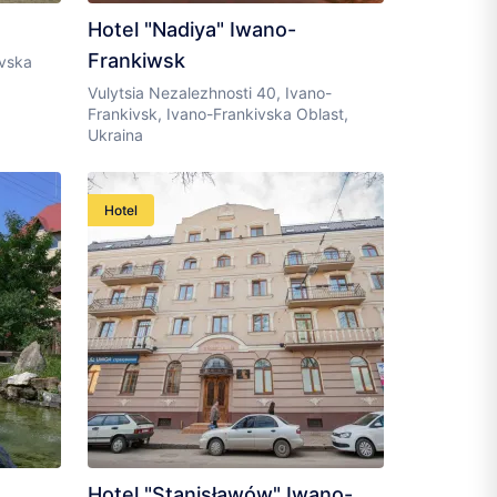
Hotel "Nadiya" Iwano-
Frankiwsk
ivska
Vulytsia Nezalezhnosti 40, Ivano-
Frankivsk, Ivano-Frankivska Oblast,
Ukraina
Hotel
Hotel "Stanisławów" Iwano-