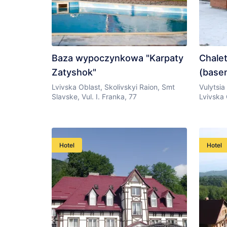
Baza wypoczynkowa "Karpaty
Chalet
Zatyshok"
(basen
Lvivska Oblast, Skolivskyi Raion, Smt
Vulytsia
Slavske, Vul. I. Franka, 77
Lvivska 
Hotel
Hotel