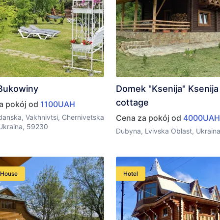
 Bukowiny
Domek "Ksenija" Ksenija
cottage
a pokój od
1100UAH
danska, Vakhnivtsi, Chernivetska
Cena za pokój od
4000UAH
 Ukraina, 59230
Dubyna, Lvivska Oblast, Ukrain
 House
Hotel