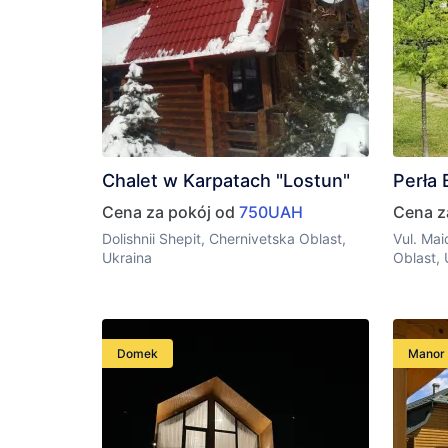
Chalet w Karpatach "Lostun"
Perła
Cena za pokój od
750UAH
Cena z
Dolishnii Shepit, Chernivetska Oblast,
Vul. Mai
Ukraina
Oblast,
Domek
Manor