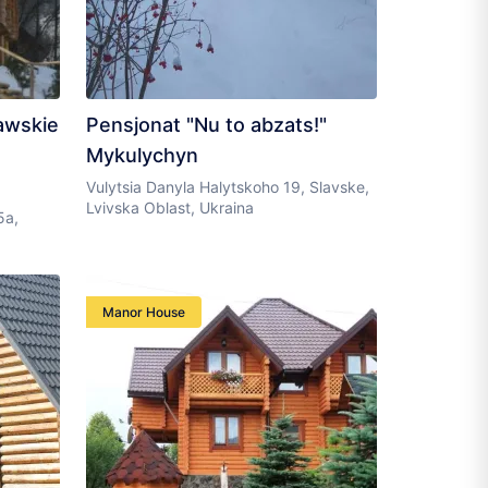
awskie
Pensjonat "Nu to abzats!"
Mykulychyn
Vulytsia Danyla Halytskoho 19, Slavske,
Lvivska Oblast, Ukraina
5a,
a
Manor House