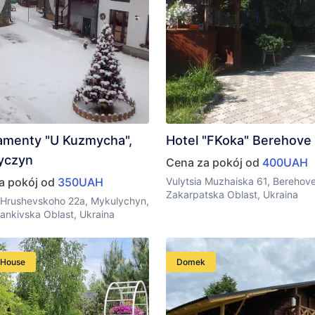
amenty "U Kuzmycha",
Hotel "FKoka" Berehove
yczyn
Cena za pokój od
400UAH
a pokój od
350UAH
Vulytsia Muzhaiska 61, Berehove
Zakarpatska Oblast, Ukraina
a Hrushevskoho 22a, Mykulychyn,
ankivska Oblast, Ukraina
 House
Domek