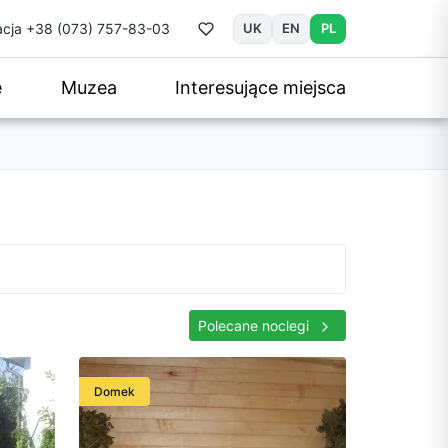
cja
+38 (073) 757-83-03
UK
EN
PL
e
Muzea
Interesujące miejsca
Polecane noclegi
Domek