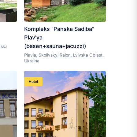
Kompleks "Panska Sadiba"
Plav'ya
(basen+sauna+jacuzzi)
vska
Plavia, Skolivskyi Raion, Lvivska Oblast,
Ukraina
Hotel