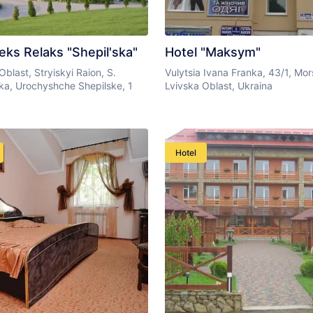
ks Relaks "Shepil'ska"
Hotel "Maksym"
Oblast, Stryiskyi Raion, S.
Vulytsia Ivana Franka, 43/1, Mor
ka, Urochyshche Shepilske, 1
Lvivska Oblast, Ukraina
Hotel