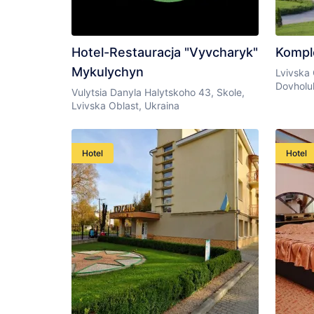
Hotel-Restauracja "Vyvcharyk"
Komple
Mykulychyn
Lvivska 
Dovholu
Vulytsia Danyla Halytskoho 43, Skole,
Lvivska Oblast, Ukraina
Hotel
Hotel