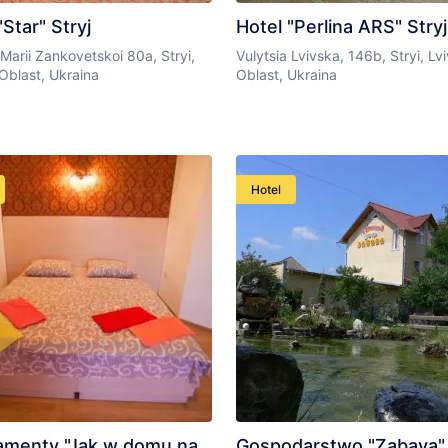
"Star" Stryj
Hotel "Perlina ARS" Stryj
 Marii Zankovetskoi 80a, Stryi,
Vulytsia Lvivska, 146b, Stryi, Lv
Oblast, Ukraina
Oblast, Ukraina
Hotel
amenty "Jak w domu na
Gospodarstwo "Zabava"