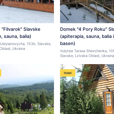
 "Filvarok" Slavske
Domek "4 Pory Roku" Sł
, sauna, balia)
(apiterapia, sauna, balia i
basen)
 Ustyianovycha, 153b, Slavske,
Oblast, Ukraina
Vulytsia Tarasa Shevchenka, 10
Slavske, Lvivska Oblast, Ukrain
Hotel