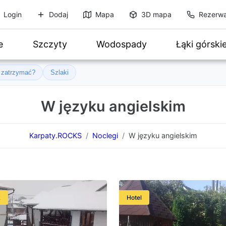
Login
Dodaj
Mapa
3D mapa
Rezerwa
e
Szczyty
Wodospady
Łąki górski
ę zatrzymać?
Szlaki
W języku angielskim
Karpaty.ROCKS
Noclegi
W języku angielskim
k
Hotel