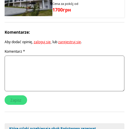
Cena za pokój od
1700грн
Komentarze:
Aby dodać opinię,
zaloguj się
, lub
zarejestruj się
.
Komentarz
*
Które szlaki przebiegają obok Państwowy rezerwat