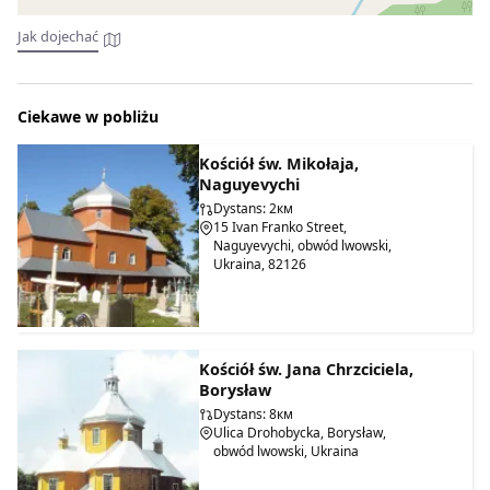
Jak dojechać
Ciekawe w pobliżu
Kościół św. Mikołaja,
Naguyevychi
Dystans: 2км
15 Ivan Franko Street,
Naguyevychi, obwód lwowski,
Ukraina, 82126
Kościół św. Jana Chrzciciela,
Borysław
Dystans: 8км
Ulica Drohobycka, Borysław,
obwód lwowski, Ukraina