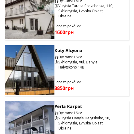
Dystans: 16км
Vulytsia Tarasa Shevchenka, 110,
Skhidnytsia, Lvivska Oblast,
Ukraina
Cena za pokój od
1600грн
Koty Alcyona
Dystans: 16км
Skhidnytsia, Vul. Danyla
Halytskoho 14B
Cena za pokój od
3850грн
Perła Karpat
Dystans: 16км
Vulytsia Danyla Halytskoho, 16,
Skhidnytsia, Lvivska Oblast,
Ukraina