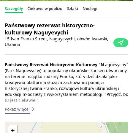
Szczegóły
Ciekawe w pobliżu
Szlaki
Noclegi
Państwowy rezerwat historyczno-
kulturowy Naguyevychi
15 Ivan Franko Street, Naguyevychi, obwód lwowski,
Ukraina
Państwowy Rezerwat Historyczno-Kulturowy "N
aguevychy"
(Park Naguevychy) to popularny ukraiński skansen utworzony
na terenie majątku rodziny Franko, który dziś działa jako
kreatywna platforma służąca zachowaniu pamięci
historycznej Iwana Franko, rozwojowi kultury ukraińskiej i
edukacji młodzieży z wykorzystaniem metodologii "Przyjdź, bo
tu jest ciekawie!".
Pokaż więcej
Misja rezerwatu:
Promocja życia i twórczości Iwana Franki
poprzez rezerwat jako platformę rozwoju kultury ukraińskiej,
zachowania pamięci historycznej i edukacji młodzieży
+
ukraińskiej....