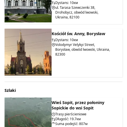
Dystans: 10км
ul. Tarasa Szewczenki 38,
Drohobycz, obwód lwowski,
Ukraina, 82100
Kościół św. Anny, Borysław
Dystans: 10км
Volodymyr Velykyi Street,
Borysław, obwód lwowski, Ukraina,
82300
Szlaki
Wieś Sopit, przez połoniny
Sopickie do wsi Sopit
Trasy pierścieniowe
Długość: 19.7км
Suma podejść: 807м