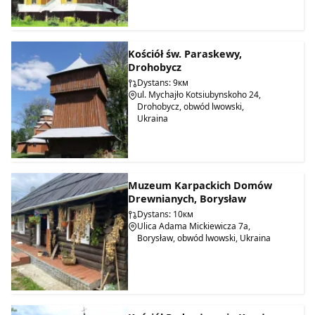
Kościół św. Paraskewy,
Drohobycz
Dystans: 9км
ul. Mychajło Kotsiubynskoho 24,
Drohobycz, obwód lwowski,
Ukraina
2. Muzeum Dworu Iwana Franki.
Naprzeciwko Domu Pamięci Literackiej, po drugiej stronie
ulicy, znajduje się muzeum-dworek rodziców Iwana Franki,
który został odtworzony na podstawie eseju etnograficznego
Muzeum Karpackich Domów
pisarza "Dom mojego ojca" w 1981 roku. W skład posiadłości
Drewnianych, Borysław
wchodzi dom, kuźnia Jakowa Franki, ojca pisarza, stodoła,
Dystans: 10км
studnia, pasieka i niezrównany sad jabłoniowy.
Ulica Adama Mickiewicza 7a,
Borysław, obwód lwowski, Ukraina
W domu muzealnicy przechowują rzeczy, których dotykała
ręka Iwana Franki: książki, które studiował, zestaw, który
podarował swoim krewnym na wesele podczas wizyty we wsi,
rodzinny stół, ikony, fotografie młodego Franki, rzeczy z
tamtych czasów, które mogły znajdować się w domach