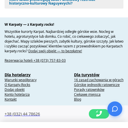
historyczno-kulturowy Naguyevychi?
W Karpaty — z Karpaty.rocks!
Wszystkie kurorty Karpat. Najbardziej odległe górskie wsie. Nocleg w
hotelu, agroturystyce lub domku. Co robić, co ciekawego zobaczyć, jak
dojechać. Mapy szlaków pieszych, zabytki kultury, górskie szczyty. Jak łatwo
i szybko zacząć pozyskiwać klientów razem z przewodnikiem po Karpatach
karpaty.rocks?
Dodaj swój obiekt — to bezpłatne!
Rezerwacja hoteli +38 (073) 757-83-03
Dla hotelarzy
Dla turystów
Warunki współpracy
16 zasad zachowania w górach
O Karpaty.Rocks
Górskie jednostki ratownicze
Dodaj obiekt
Porady ratowników
Konto hotelarza
Ciekawe miejsca
Kontakt
Blog
+38 (032) 44 78626
Copyright @ 2010-2014 Karpaty.Rocks