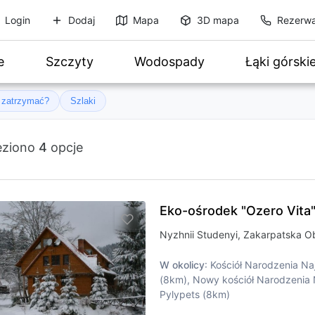
Login
Dodaj
Mapa
3D mapa
Rezerwa
e
Szczyty
Wodospady
Łąki górski
ę zatrzymać?
Szlaki
eziono
4
opcje
Eko-ośrodek "Ozero Vita
Nyzhnii Studenyi, Zakarpatska Ob
W okolicy
: Kościół Narodzenia Na
(8km), Nowy kościół Narodzenia 
Pylypets (8km)