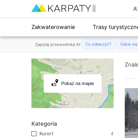
Zakwaterowanie
Trasy turystyczn
Zapytaj przewodnika AI:
Co zobaczyć?
Gdzie si
Znal
Pokaż na mapie
Kategoria
Kurort
4