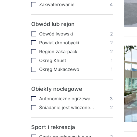
Zakwaterowanie
4
Obwód lub rejon
Obwód lwowski
2
Powiat drohobycki
2
Region zakarpacki
2
Okręg Khust
1
Okręg Mukaczewo
1
Obiekty noclegowe
Autonomiczne ogrzewanie
3
Śniadanie jest wliczone w cenę
2
Sport i rekreacja
Centrum odnowy biologicznej SPA
2