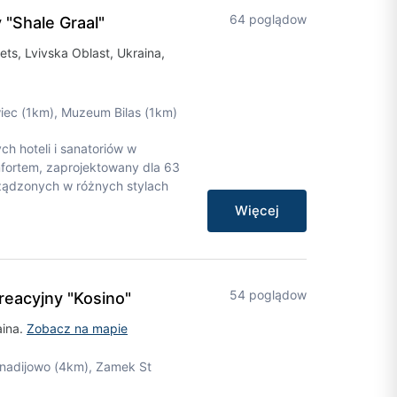
64 poglądow
"Shale Graal"
ets, Lvivska Oblast, Ukraina,
awiec (1km), Muzeum Bilas (1km)
h hoteli i sanatoriów w
fortem, zaprojektowany dla 63
ządzonych w różnych stylach
Więcej
54 poglądow
eacyjny "Kosino"
aina.
Zobacz na mapie
Chinadijowo (4km), Zamek St