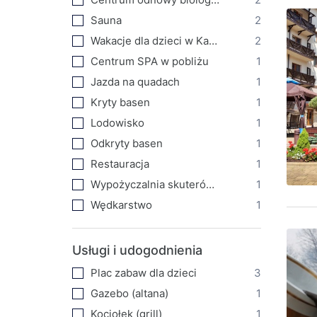
Sauna
2
Wakacje dla dzieci w Karpatach (obóz dla dzieci)
2
Centrum SPA w pobliżu
1
Jazda na quadach
1
Kryty basen
1
Lodowisko
1
Odkryty basen
1
Restauracja
1
Wypożyczalnia skuterów śnieżnych
1
Wędkarstwo
1
Usługi i udogodnienia
Plac zabaw dla dzieci
3
Gazebo (altana)
1
Kociołek (grill)
1