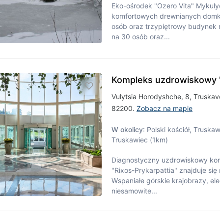
Eko-ośrodek "Ozero Vita" Mykuly
komfortowych drewnianych domk
osób oraz trzypiętrowy budynek n
na 30 osób oraz...
Kompleks uzdrowiskowy "
Vulytsia Horodyshche, 8, Truskave
82200.
Zobacz na mapie
W okolicy
: Polski kościół, Truskaw
Truskawiec (1km)
Diagnostyczny uzdrowiskowy komp
"Rixos-Prykarpattia" znajduje si
Wspaniałe górskie krajobrazy, ele
niesamowite...