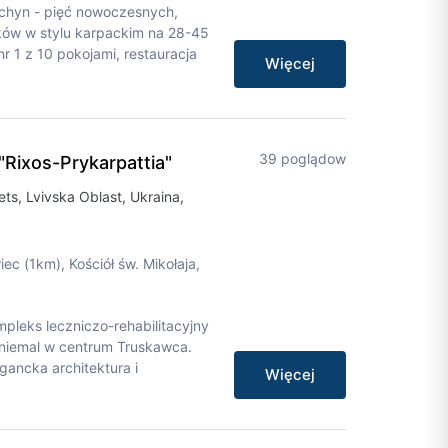
chyn - pięć nowoczesnych,
ów w stylu karpackim na 28-45
r 1 z 10 pokojami, restauracja
Więcej
39 poglądow
Rixos-Prykarpattia"
ts, Lvivska Oblast, Ukraina,
iec (1km), Kościół św. Mikołaja,
leks leczniczo-rehabilitacyjny
ę niemal w centrum Truskawca.
gancka architektura i
Więcej