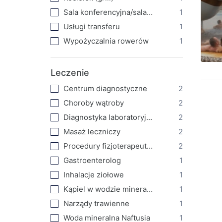
Sala konferencyjna/sala bankietowa
1
Usługi transferu
1
Wypożyczalnia rowerów
1
Leczenie
Centrum diagnostyczne
2
Choroby wątroby
2
Diagnostyka laboratoryjna
2
Masaż leczniczy
2
Procedury fizjoterapeutyczne
2
Gastroenterolog
1
Inhalacje ziołowe
1
Kąpiel w wodzie mineralnej
1
Narządy trawienne
1
Woda mineralna Naftusia
1