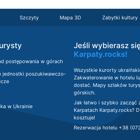
Szczyty
Mapa 3D
Zabytki kultury
turysty
Jeśli wybierasz si
Karpaty.rocks!
ad postępowania w górach
Wszystkie kurorty ukraiński
e jednostki poszukiwawczo-
Zakwaterowanie w hotelu lu
icze
dostać. Mapy szlaków turyst
górskich.
Jak łatwo i szybko zacząć
yka w Ukrainie
Karpatach Karpaty.rocks?
D
kosztuje
!
Rezerwacja hotelu +38 (07