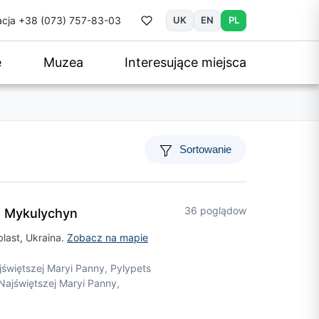
cja
+38 (073) 757-83-03
UK
EN
PL
e
Muzea
Interesujące miejsca
Sortowanie
36 poglądow
" Mykulychyn
last, Ukraina.
Zobacz na mapie
jświętszej Maryi Panny, Pylypets
Najświętszej Maryi Panny,