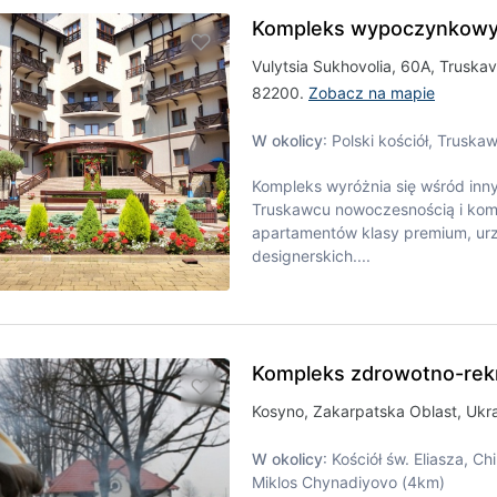
Kompleks wypoczynkowy 
Vulytsia Sukhovolia, 60A, Truskav
82200.
Zobacz na mapie
W okolicy
: Polski kościół, Trusk
Kompleks wyróżnia się wśród innyc
Truskawcu nowoczesnością i kom
apartamentów klasy premium, ur
designerskich....
Kompleks zdrowotno-rekr
Kosyno, Zakarpatska Oblast, Ukr
W okolicy
: Kościół św. Eliasza, 
Miklos Chynadiyovo (4km)