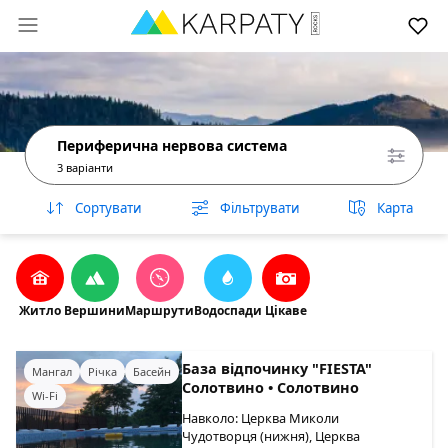
Периферична нервова система
3 варіанти
Сортувати
Фільтрувати
Карта
Житло
Вершини
Маршрути
Водоспади
Цікаве
База відпочинку "FIESTA"
Мангал
Річка
Басейн
Солотвино • Солотвино
Wi-Fi
Навколо: Церква Миколи
Чудотворця (нижня), Церква