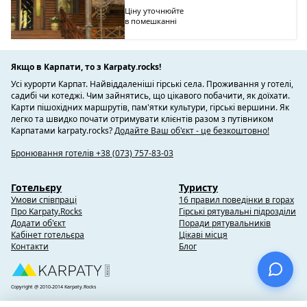
Ціну уточнюйте
в помешканні
Якщо в Карпати, то з Karpaty.rocks!
Усі курорти Карпат. Найвіддаленіші гірські села. Проживання у готелі,
садибі чи котеджі. Чим зайнятись, що цікавого побачити, як доїхати.
Карти пішохідних маршрутів, пам'ятки культури, гірські вершини. Як
легко та швидко почати отримувати клієнтів разом з путівником
Карпатами karpaty.rocks?
Додайте Ваш об'єкт - це безкоштовно!
Бронювання готелів +38 (073) 757-83-03
Готельєру
Туристу
Умови співпраці
16 правил поведінки в горах
Про Karpaty.Rocks
Гірські рятувальні підрозділи
Додати об'єкт
Поради рятувальників
Кабінет готельєра
Цікаві місця
Контакти
Блог
Copyright @ 2010-2014 Karpaty.Rocks