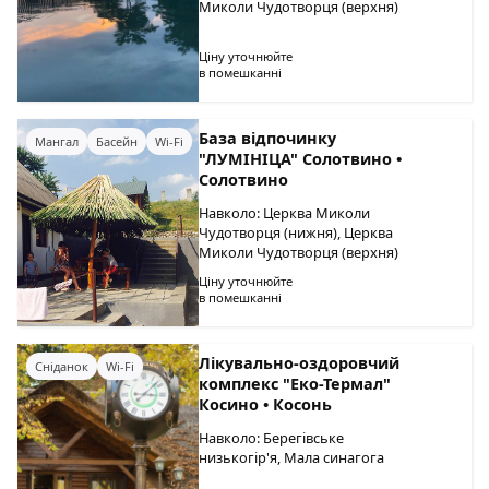
Миколи Чудотворця (верхня)
Ціну уточнюйте
в помешканні
База відпочинку
Мангал
Басейн
Wi-Fi
"ЛУМІНІЦА" Солотвино •
Солотвино
Навколо: Церква Миколи
Чудотворця (нижня), Церква
Миколи Чудотворця (верхня)
Ціну уточнюйте
в помешканні
Лікувально-оздоровчий
Сніданок
Wi-Fi
комплекс "Еко-Термал"
Косино • Косонь
Навколо: Берегівське
низькогір'я, Мала синагога