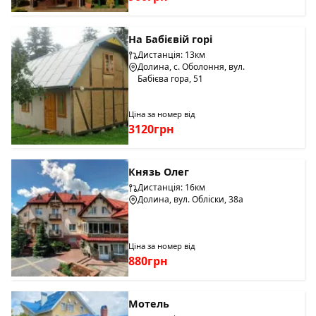
На Бабієвій горі
Дистанція: 13км
Долина, с. Оболоння, вул.
Бабієва гора, 51
Ціна за номер від
3120грн
Князь Олег
Дистанція: 16км
Долина, вул. Обліски, 38а
Ціна за номер від
880грн
Мотель