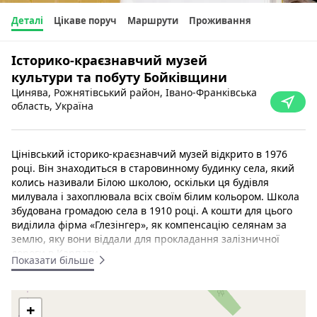
Деталі
Цікаве поруч
Маршрути
Проживання
Історико-краєзнавчий музей
культури та побуту Бойківщини
Цинява, Рожнятівський район, Івано-Франківська
область, Україна
Цінівський історико-краєзнавчий музей відкрито в 1976
році. Він знаходиться в старовинному будинку села, який
колись називали Білою школою, оскільки ця будівля
милувала і захоплювала всіх своїм білим кольором. Школа
збудована громадою села в 1910 році. А кошти для цього
виділила фірма «Глезінгер», як компенсацію селянам за
землю, яку вони віддали для прокладання залізничної
дороги в Карпати.
Показати більше
У п'яти залах музею зібрано понад п'ять тисяч пам'яток
матеріальної та духовної культури. Це документи історії та
+
археології, нумізматичні колекції, предмети ремесла і