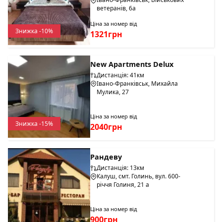
ветеранів, 6а
Ціна за номер від
Знижка -10%
1321грн
New Apartments Delux
Дистанція: 41км
Івано-Франківськ, Михайла
Мулика, 27
Ціна за номер від
Знижка -15%
2040грн
Рандеву
Дистанція: 13км
Калуш, смт. Голинь, вул. 600-
річчя Голиня, 21 а
Ціна за номер від
900грн