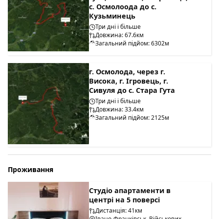
с. Осмолоода до с.
Кузьминець
Три дні і більше
Довжина: 67.6км
Загальний підйом: 6302м
г. Осмолода, через г.
Висока, г. Ігровець, г.
Сивуля до с. Стара Гута
Три дні і більше
Довжина: 33.4км
Загальний підйом: 2125м
Проживання
Студіо апартаменти в
центрі на 5 поверсі
Дистанція: 41км
Івано-Франківськ, Військових