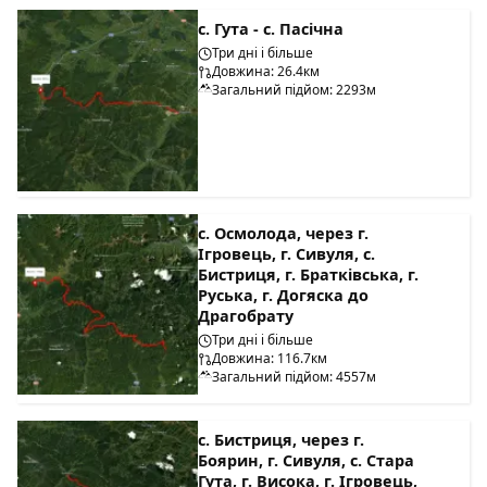
с. Гута - с. Пасічна
Три дні і більше
Довжина: 26.4км
Загальний підйом: 2293м
с. Осмолода, через г.
Ігровець, г. Сивуля, с.
Бистриця, г. Братківська, г.
Руська, г. Догяска до
Драгобрату
Три дні і більше
Довжина: 116.7км
Загальний підйом: 4557м
с. Бистриця, через г.
Боярин, г. Сивуля, с. Стара
Гута, г. Висока, г. Ігровець,