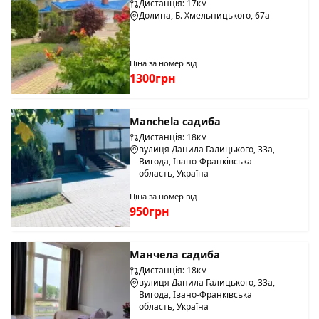
Дистанція: 17км
Долина, Б. Хмельницького, 67а
Ціна за номер від
1300грн
Manchela садиба
Дистанція: 18км
вулиця Данила Галицького, 33а,
Вигода, Івано-Франківська
область, Україна
Ціна за номер від
950грн
Манчела садиба
Дистанція: 18км
вулиця Данила Галицького, 33а,
Вигода, Івано-Франківська
область, Україна