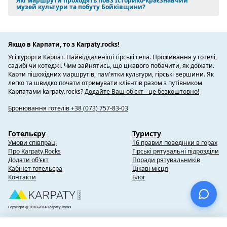
Які маршрути проходять повз Історико-краєзнавчий
музей культури та побуту Бойківщини?
Якщо в Карпати, то з Karpaty.rocks!
Усі курорти Карпат. Найвіддаленіші гірські села. Проживання у готелі,
садибі чи котеджі. Чим зайнятись, що цікавого побачити, як доїхати.
Карти пішохідних маршрутів, пам'ятки культури, гірські вершини. Як
легко та швидко почати отримувати клієнтів разом з путівником
Карпатами karpaty.rocks?
Додайте Ваш об'єкт - це безкоштовно!
Бронювання готелів +38 (073) 757-83-03
Готельєру
Туристу
Умови співпраці
16 правил поведінки в горах
Про Karpaty.Rocks
Гірські рятувальні підрозділи
Додати об'єкт
Поради рятувальників
Кабінет готельєра
Цікаві місця
Контакти
Блог
Copyright @ 2010-2014 Karpaty.Rocks