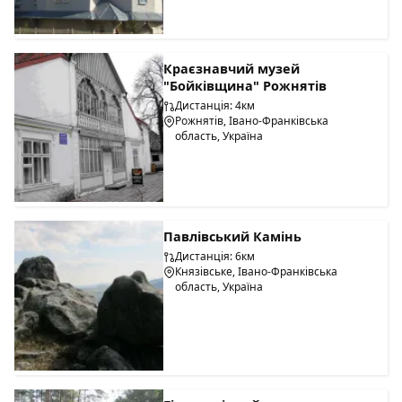
рідного карпатського краю.
Робочі дні: понеділок - п’ятниця
Години роботи: з 11:00 до 18:00 год.
Краєзнавчий музей
"Бойківщина" Рожнятів
Дистанція: 4км
Рожнятів, Івано-Франківська
область, Україна
Павлівський Камінь
Дистанція: 6км
Князівське, Івано-Франківська
область, Україна