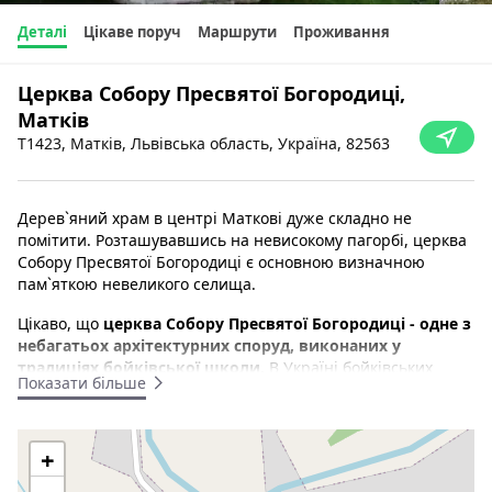
Деталі
Цікаве поруч
Маршрути
Проживання
Церква Собору Пресвятої Богородиці,
Матків
Т1423, Матків, Львівська область, Україна, 82563
Дерев`яний храм в центрі Маткові дуже складно не
помітити. Розташувавшись на невисокому пагорбі, церква
Собору Пресвятої Богородиці є основною визначною
пам`яткою невеликого селища.
Цікаво, що
церква Собору Пресвятої Богородиці - одне з
небагатьох архітектурних споруд, виконаних у
традиціях бойківської школи.
В Україні бойківських
Показати більше
храмів залишилося небагато: 2 - в Івано-Франківській та 5 -
у Львівській областях. Одна їх них - Церква Святого Юра у
Львові.
+
Храм Пресвятої Богородиці був побудований в 1838 році.