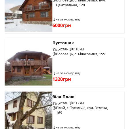
Воловець, с. Біласовиця, вул.
Центральна, 129
Ціна за номер від
6000грн
Пустошак
Дистанція: 10км
Воловець, с. Біласовиця, 155
Ціна за номер від
1320грн
біля Плаю
Дистанція: 12км
Плай, с. Тухолька, вул. Зелена,
169
Ціна за номер від