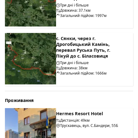
Три дні і більше
Довжина: 37.1км
Загальний підйом: 1997м
с. Сянки, через г.
Дрогобицький Камінь,
перевал Руська Путь, г.
Пікуй до с. Біласовиця
Три дні і більше
Довжина: 38км
Загальний підйом: 1666м
Проживання
Hermes Resort Hotel
Дистанція: 49км
Трускавець, вул. С.Бандери, 55Б