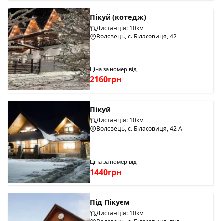
Пікуй (котедж)
Дистанція: 10км
Воловець, с. Біласовиця, 42
Ціна за номер від
2160грн
Пікуй
Дистанція: 10км
Воловець, с. Біласовиця, 42 А
Ціна за номер від
1440грн
Під Пікуєм
Дистанція: 10км