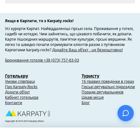
Якщо в Карпати, то з Karpaty.rocks!
Усі курорти Карпат. Найвіддаленіші гірські села. Проживання у готелі,
садибі чи котеджі. Чим зайнятись, що цікавого побачити, як доїхати.
Карти пішохідних маршрутів, пам'ятки культури, гірські вершини. Як
легко та швидко почати отримувати клієнтів разом з путівником
Карпатами karpaty.rocks?
Додайте Ваш об'єкт - це безкоштовно!
Бронювання готелів +38 (073) 757-83-03
Готельєру
Туристу
Умови співпраці
16 правил поведінки в горах
Про Karpaty.Rocks
Гірські рятувальні підрозділи
Додати об'єкт
Поради рятувальників
Кабінет готельєра
Цікаві місця
Контакти
Блог
Copyright @ 2010-2014 Karpaty.Rocks