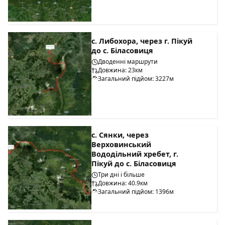
с. Либохора, через г. Пікуй
до с. Біласовиця
Дводенні маршрути
Довжина: 23км
Загальний підйом: 3227м
с. Сянки, через
Верховинський
Вододільний хребет, г.
Пікуй до с. Біласовиця
Три дні і більше
Довжина: 40.9км
Загальний підйом: 1396м