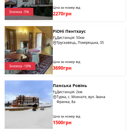
Ціна за номер від
Знижка -5%
2270грн
РіОНі Пентхаус
Дистанція: 50км
Трускавець, Помірецька, 35
Ціна за номер від
Знижка -18%
3690грн
Панська Ровінь
Дистанція: 2км
Турка, с. Мохнате, вул. Івана
Франка, 8а
Ціна за номер від
1500грн