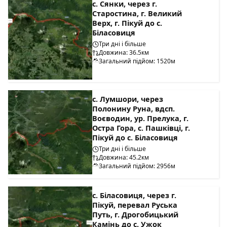
с. Сянки, через г.
Старостина, г. Великий
Верх, г. Пікуй до с.
Біласовиця
Три дні і більше
Довжина: 36.5км
Загальний підйом: 1520м
с. Лумшори, через
Полонину Руна, вдсп.
Воєводин, ур. Прелука, г.
Остра Гора, с. Пашківці, г.
Пікуй до с. Біласовиця
Три дні і більше
Довжина: 45.2км
Загальний підйом: 2956м
с. Біласовиця, через г.
Пікуй, перевал Руська
Путь, г. Дрогобицький
Камінь до с. Ужок