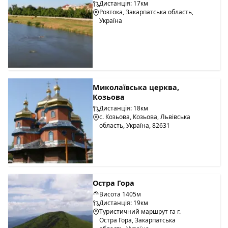
Дистанція: 17км
Розтока, Закарпатська область,
Україна
Миколаївська церква,
Козьова
Дистанція: 18км
с. Козьова, Козьова, Львівська
область, Україна, 82631
Остра Гора
Висота 1405м
Дистанція: 19км
Туристичний маршрут га г.
Остра Гора, Закарпатська