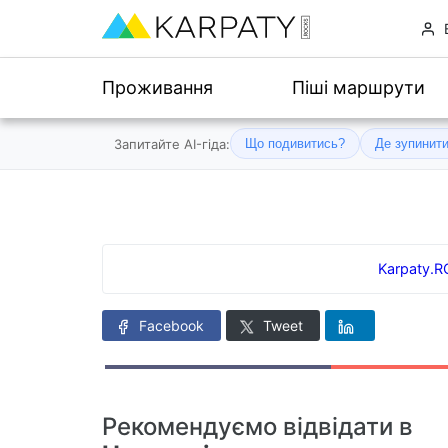
Проживання
Піші маршрути
Запитайте AI-гіда:
Що подивитись?
Де зупинит
Karpaty.
Facebook
Tweet
Рекомендуємо відвідати в