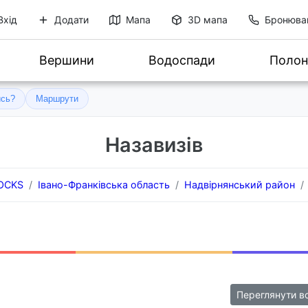
Вхід
Додати
Мапа
3D мапа
Бронюва
Вершини
Водоспади
Полон
ись?
Маршрути
Назавизів
ROCKS
Івано-Франківська область
Надвірнянський район
Переглянути в