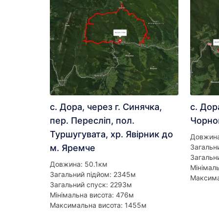
с. Дора, через г. Синячка,
с. Дор
пер. Пересліп, пол.
Чорно
Туршугувата, хр. Явірник до
Довжина
м. Яремче
Загальн
Загальн
Довжина: 50.1км
Мінімал
Загальний підйом: 2345м
Максима
Загальний спуск: 2293м
Мінімальна висота: 476м
Максимальна висота: 1455м