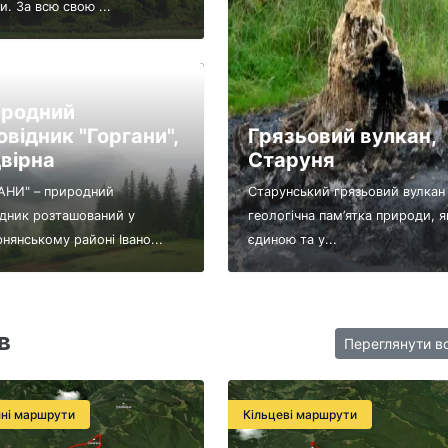
и. За всю свою ...
родний
овідник "Горгани",
Грязьовий вулкан,
вірна
Старуня
АНИ" – природний
Старунський грязьовий вулкан
ідник розташований у
геологічна пам’ятка природи, я
рнянському районі Івано...
єдиною та у...
в
Переглянути в
ні маршрути
Кільцеві маршрути