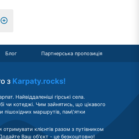
Блог
Партнерська пропозиція
то з
Karpaty.rocks!
рпат. Найвіддаленіші гірські села.
бі чи котеджі. Чим зайнятись, що цікавого
ти пішохідних маршрутів, пам\'ятки
и отримувати клієнтів разом з путівником
Додайте Ваш об'єкт - це безкоштовно
!