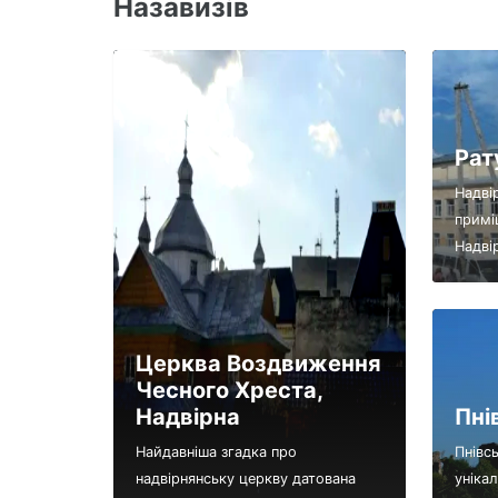
Назавизів
Рат
Надві
примі
Надвір
Церква Воздвиження
Чесного Хреста,
Надвірна
Пні
Найдавніша згадка про
Пнівс
надвірнянську церкву датована
уніка