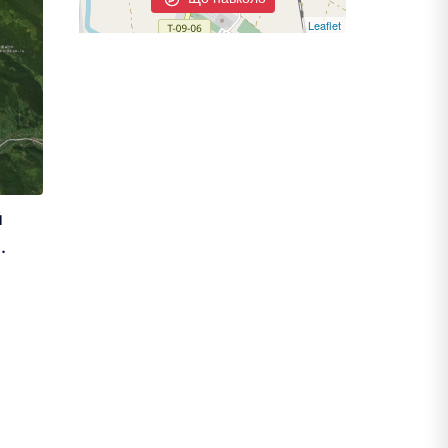
Leaflet
й
.