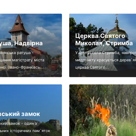
Церква Святого
уша, Надвірна
Миколая, Стримба
рнянська ратуша -
У центрі села Стримба, навпро
щення магістрату міста
медпункту красується дерев`я
ної (Івано-Франківсь...
церква Святого...
вський замок
ький замок - один з
льних історичних пам`яток