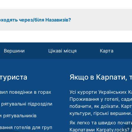
оходять через/біля Назавизів?
Вершини
Цікаві місця
Карта
туриста
Якщо в Карпати, 
вил поведінки в горах
Усі курорти Українських Ка
Проживання у готелі, сади
і рятувальні підрозділи
побачити, як доїхати. Кар
культури, гірські вершини.
 рятувальників
Як легко та швидко почат
ання готелів для груп
Карпатами Karpaty.rocks?