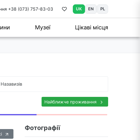
ння
+38 (073) 757-83-03
UK
EN
PL
ини
Музеї
Цікаві місця
Назавизів
Найближче проживання
Фотографії
сі