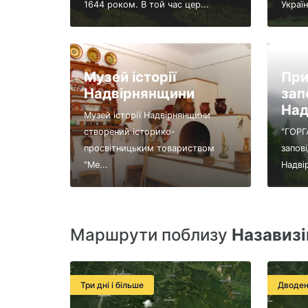
1644 роком. В той час цер...
Україн
Музей історії
При
Надвірнянщини
зап
Над
Музей історії Надвірнянщини
створений історико-
"ГОРГ
просвітницьким товариством
запов
"Ме...
Надві
Маршрути поблизу
Назавизі
Три дні і більше
Дводен