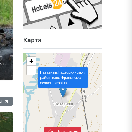
Карта
 –
+
ка є
−
Назавизів,Надворнянський
район,Івано-Франківська
область,Україна
сі
Що навколо