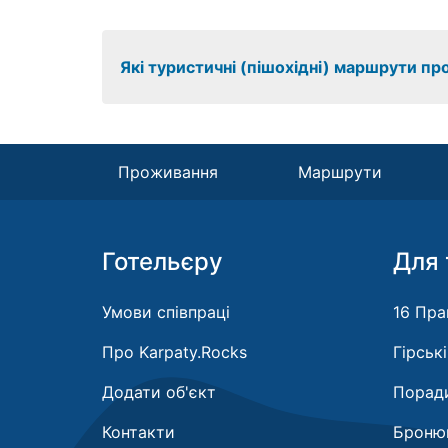
Які туристичні (пішохідні) маршрути пр
Проживання
Маршрути
Готельєру
Для 
Умови співпраці
16 Пра
Про Karpaty.Rocks
Гірськ
Додати об'єкт
Поради
Контакти
Бронюв