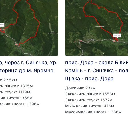
а, через г. Синячка, хр.
прис. Дора - скеля Біли
гориця до м. Яремче
Камінь - г. Синячка - пол
Щівка - прис. Дора
: 22.5км
ий підйом: 1325м
Довжина: 23км
ий спуск: 1179м
Загальний підйом: 1558м
ьна висота: 368м
Загальний спуск: 1572м
льна висота: 1396м
Мінімальна висота: 476м
Максимальна висота: 1386м