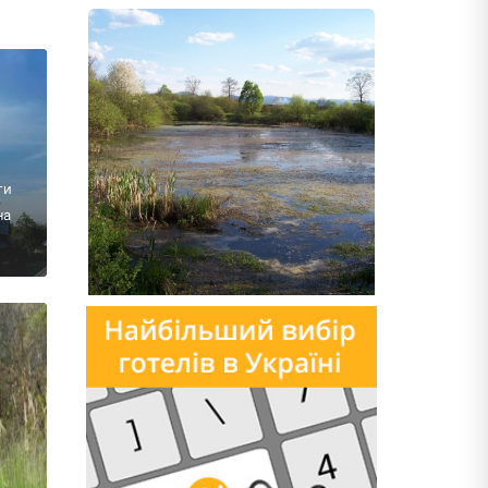
ти
на